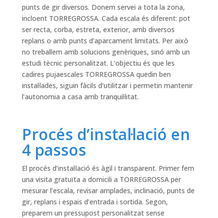
punts de gir diversos. Donem servei a tota la zona,
incloent TORREGROSSA. Cada escala és diferent: pot
ser recta, corba, estreta, exterior, amb diversos
replans o amb punts d’aparcament limitats. Per això
no treballem amb solucions genèriques, sinó amb un
estudi tècnic personalitzat. L’objectiu és que les
cadires pujaescales TORREGROSSA quedin ben
instal·lades, siguin fàcils d’utilitzar i permetin mantenir
l’autonomia a casa amb tranquil·litat.
Procés d’instal·lació en
4 passos
El procés d’instal·lació és àgil i transparent. Primer fem
una visita gratuïta a domicili a TORREGROSSA per
mesurar l’escala, revisar amplades, inclinació, punts de
gir, replans i espais d’entrada i sortida. Segon,
preparem un pressupost personalitzat sense