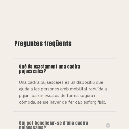
Preguntes freqüents
Què és exactament una cadira
pujaescales?
Una cadira pujaescales és un dispositiu que
ajuda a les persones amb mobilitat reduïda a
pujar i baixar escales de forma segura i
còmoda, sense haver de fer cap esforç físic.
Qui pot beneficiar-se d’una cadira
pujaescales?