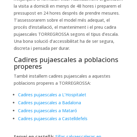
la visita a domicili en menys de 48 hores i preparem el
pressupost en 24 hores després de prendre mesures.
T’assessorarem sobre el model més adequat, el
procés d’instal·lació, el manteniment i el preu cadira
pujaescales TORREGROSSA segons el tipus d’escala.
Una bona solució d’accessibilitat ha de ser segura,
discreta i pensada per durar.
Cadires pujaescales a poblacions
properes
També instal·lem cadires pujaescales a aquestes
poblacions properes a TORREGROSSA:
Cadires pujaescales a L’Hospitalet
Cadires pujaescales a Badalona
Cadires pujaescales a Mataró
Cadires pujaescales a Castelldefels
Servei en castellà:
Sillas salvaescaleras en