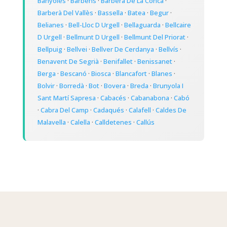
Banyoles
·
Barbens
·
Barberà De La Conca
·
Barberà Del Vallès
·
Bassella
·
Batea
·
Begur
·
Belianes
·
Bell-Lloc D Urgell
·
Bellaguarda
·
Bellcaire
D Urgell
·
Bellmunt D Urgell
·
Bellmunt Del Priorat
·
Bellpuig
·
Bellvei
·
Bellver De Cerdanya
·
Bellvís
·
Benavent De Segrià
·
Benifallet
·
Benissanet
·
Berga
·
Bescanó
·
Biosca
·
Blancafort
·
Blanes
·
Bolvir
·
Borredà
·
Bot
·
Bovera
·
Breda
·
Brunyola I
Sant Martí Sapresa
·
Cabacés
·
Cabanabona
·
Cabó
·
Cabra Del Camp
·
Cadaqués
·
Calafell
·
Caldes De
Malavella
·
Calella
·
Calldetenes
·
Callús