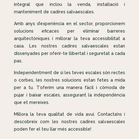
integral que inclou la venda, instal·lació i
manteniment de cadires salvaescales.
Amb anys d’experiència en el sector, proporcionem
solucions eficaces per eliminar barreres
arquitectòniques i millorar la teva accessibilitat a
casa. Les nostres cadires salvaescales estan
dissenyades per oferir-te llibertat i seguretat a cada
pas.
Independentment de si les teves escales són rectes
o corbes, les nostres solucions estan fetes a mida
per a tu. T’oferim una manera fàcil i còmoda de
pujar i baixar escales, assegurant la independència
que et mereixes.
Millora la teva qualitat de vida avui. Contacta’ns i
descobreix com les nostres cadires salvaescales
poden fer el teu llar més accessible!