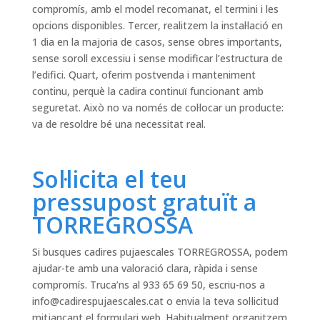
compromís, amb el model recomanat, el termini i les
opcions disponibles. Tercer, realitzem la instal·lació en
1 dia en la majoria de casos, sense obres importants,
sense soroll excessiu i sense modificar l’estructura de
l’edifici. Quart, oferim postvenda i manteniment
continu, perquè la cadira continuï funcionant amb
seguretat. Això no va només de col·locar un producte:
va de resoldre bé una necessitat real.
Sol·licita el teu
pressupost gratuït a
TORREGROSSA
Si busques cadires pujaescales TORREGROSSA, podem
ajudar-te amb una valoració clara, ràpida i sense
compromís. Truca’ns al 933 65 69 50, escriu-nos a
info@cadirespujaescales.cat
o envia la teva sol·licitud
mitjançant el formulari web. Habitualment organitzem