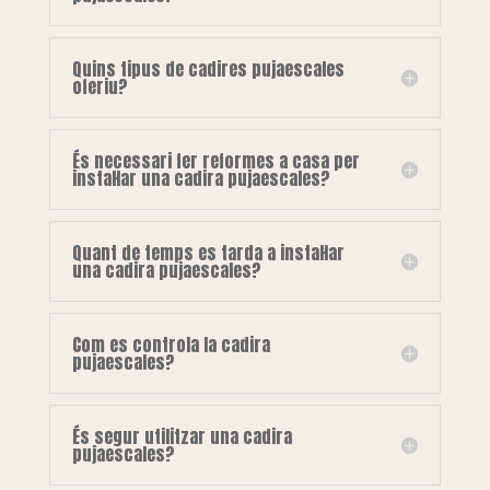
Quins tipus de cadires pujaescales
oferiu?
És necessari fer reformes a casa per
instal·lar una cadira pujaescales?
Quant de temps es tarda a instal·lar
una cadira pujaescales?
Com es controla la cadira
pujaescales?
És segur utilitzar una cadira
pujaescales?