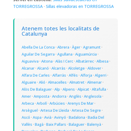
TORREGROSSA
·
Sillas elevadoras en TORREGROSSA
Atenem totes les localitats de
Catalunya
Abella De La Conca
·
Abrera
·
Àger
·
Agramunt
·
Aguilar De Segarra
·
Agullana
·
Aiguamúrcia
·
Aiguaviva
·
Aitona
·
Alàs I Cerc
·
Albatàrrec
·
Albesa
·
Alcanar
·
Alcanó
·
Alcarràs
·
Alcoletge
·
Aldover
·
Alfara De Carles
·
Alfarràs
·
Alfés
·
Alforja
·
Algerri
·
Alguaire
·
Alió
·
Almacelles
·
Almatret
·
Almenar
·
Alòs De Balaguer
·
Alp
·
Alpens
·
Alpicat
·
Altafulla
·
Amer
·
Amposta
·
Andorra
·
Anglès
·
Anglesola
·
Arbeca
·
Arbolí
·
Arbúcies
·
Arenys De Mar
·
Arsèguel
·
Artesa De Lleida
·
Artesa De Segre
·
Ascó
·
Aspa
·
Avià
·
Avinyó
·
Badalona
·
Badia Del
Vallès
·
Bagà
·
Baix Pallars
·
Balaguer
·
Balenyà
·