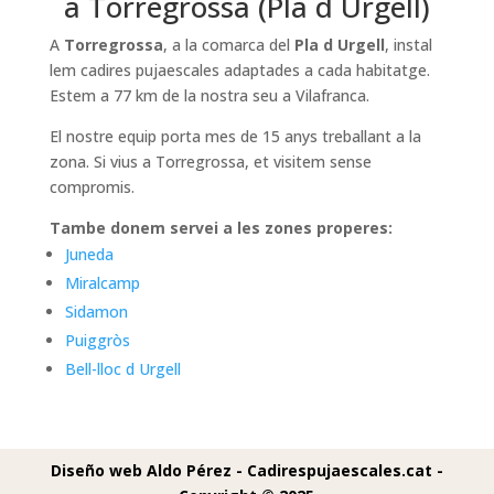
a Torregrossa (Pla d Urgell)
A
Torregrossa
, a la comarca del
Pla d Urgell
, instal
lem cadires pujaescales adaptades a cada habitatge.
Estem a 77 km de la nostra seu a Vilafranca.
El nostre equip porta mes de 15 anys treballant a la
zona. Si vius a Torregrossa, et visitem sense
compromis.
Tambe donem servei a les zones properes:
Juneda
Miralcamp
Sidamon
Puiggròs
Bell-lloc d Urgell
Diseño web Aldo Pérez -
Cadirespujaescales.cat -