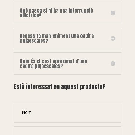
Què passa si hi ha una interrupció
elèctrica?
Necessita manteniment una cadira
pujaescales?
Quin és el cost aproximat d’una
cadira pujaescales?
Està interessat en aquest producte?