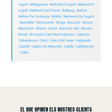
Urgell
·
Bellaguarda
·
Bellcaire D Urgell
·
Bellmunt D
Urgell
·
Bellmunt Del Priorat
·
Bellpuig
·
Bellvei
·
Bellver De Cerdanya
·
Bellvís
·
Benavent De Segrià
·
Benifallet
·
Benissanet
·
Berga
·
Bescanó
·
Biosca
·
Blancafort
·
Blanes
·
Bolvir
·
Borredà
·
Bot
·
Bovera
·
Breda
·
Brunyola I Sant Martí Sapresa
·
Cabacés
·
Cabanabona
·
Cabó
·
Cabra Del Camp
·
Cadaqués
·
Calafell
·
Caldes De Malavella
·
Calella
·
Calldetenes
·
Callús
EL QUE OPINEN ELS NOSTRES CLIENTS