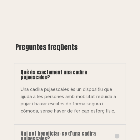
Preguntes freqüents
Què és exactament una cadira
pujaescales?
Una cadira pujaescales és un dispositiu que
ajuda a les persones amb mobilitat reduïda a
pujar i baixar escales de forma segura i
còmoda, sense haver de fer cap esforç físic.
Qui pot beneficiar-se d’una cadira
pujaescales?