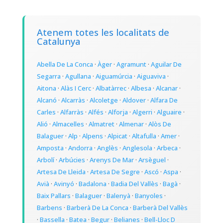
Atenem totes les localitats de
Catalunya
Abella De La Conca
·
Àger
·
Agramunt
·
Aguilar De
Segarra
·
Agullana
·
Aiguamúrcia
·
Aiguaviva
·
Aitona
·
Alàs I Cerc
·
Albatàrrec
·
Albesa
·
Alcanar
·
Alcanó
·
Alcarràs
·
Alcoletge
·
Aldover
·
Alfara De
Carles
·
Alfarràs
·
Alfés
·
Alforja
·
Algerri
·
Alguaire
·
Alió
·
Almacelles
·
Almatret
·
Almenar
·
Alòs De
Balaguer
·
Alp
·
Alpens
·
Alpicat
·
Altafulla
·
Amer
·
Amposta
·
Andorra
·
Anglès
·
Anglesola
·
Arbeca
·
Arbolí
·
Arbúcies
·
Arenys De Mar
·
Arsèguel
·
Artesa De Lleida
·
Artesa De Segre
·
Ascó
·
Aspa
·
Avià
·
Avinyó
·
Badalona
·
Badia Del Vallès
·
Bagà
·
Baix Pallars
·
Balaguer
·
Balenyà
·
Banyoles
·
Barbens
·
Barberà De La Conca
·
Barberà Del Vallès
·
Bassella
·
Batea
·
Begur
·
Belianes
·
Bell-Lloc D