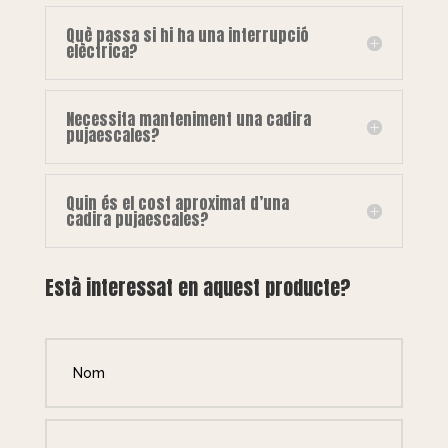
Què passa si hi ha una interrupció
elèctrica?
Necessita manteniment una cadira
pujaescales?
Quin és el cost aproximat d’una
cadira pujaescales?
Està interessat en aquest producte?