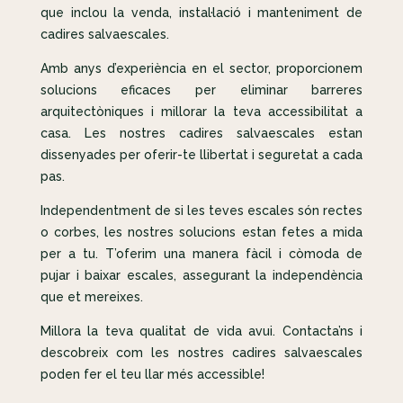
que inclou la venda, instal·lació i manteniment de
cadires salvaescales.
Amb anys d’experiència en el sector, proporcionem
solucions eficaces per eliminar barreres
arquitectòniques i millorar la teva accessibilitat a
casa. Les nostres cadires salvaescales estan
dissenyades per oferir-te llibertat i seguretat a cada
pas.
Independentment de si les teves escales són rectes
o corbes, les nostres solucions estan fetes a mida
per a tu. T’oferim una manera fàcil i còmoda de
pujar i baixar escales, assegurant la independència
que et mereixes.
Millora la teva qualitat de vida avui. Contacta’ns i
descobreix com les nostres cadires salvaescales
poden fer el teu llar més accessible!