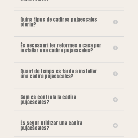
Quins tipus de cadires pujaescales
oferiu?
És necessari fer reformes a casa per
instal·lar una cadira pujaescales?
Quant de temps es tarda a instal·lar
una cadira pujaescales?
Com es controla la cadira
pujaescales?
És segur utilitzar una cadira
pujaescales?