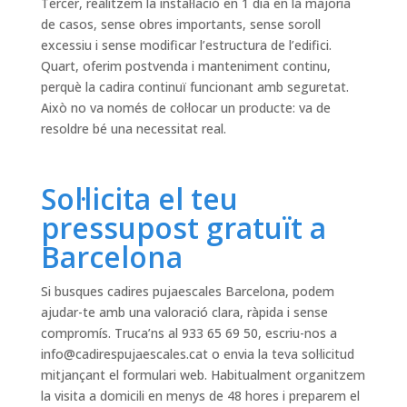
Tercer, realitzem la instal·lació en 1 dia en la majoria
de casos, sense obres importants, sense soroll
excessiu i sense modificar l’estructura de l’edifici.
Quart, oferim postvenda i manteniment continu,
perquè la cadira continuï funcionant amb seguretat.
Això no va només de col·locar un producte: va de
resoldre bé una necessitat real.
Sol·licita el teu
pressupost gratuït a
Barcelona
Si busques cadires pujaescales Barcelona, podem
ajudar-te amb una valoració clara, ràpida i sense
compromís. Truca’ns al 933 65 69 50, escriu-nos a
info@cadirespujaescales.cat
o envia la teva sol·licitud
mitjançant el formulari web. Habitualment organitzem
la visita a domicili en menys de 48 hores i preparem el