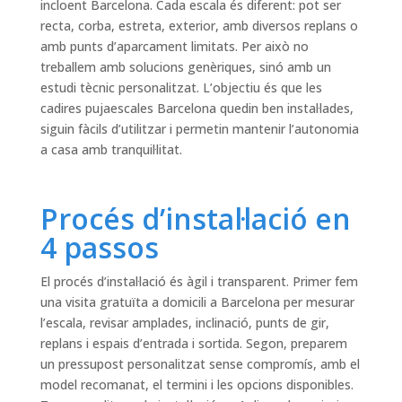
incloent Barcelona. Cada escala és diferent: pot ser
recta, corba, estreta, exterior, amb diversos replans o
amb punts d’aparcament limitats. Per això no
treballem amb solucions genèriques, sinó amb un
estudi tècnic personalitzat. L’objectiu és que les
cadires pujaescales Barcelona quedin ben instal·lades,
siguin fàcils d’utilitzar i permetin mantenir l’autonomia
a casa amb tranquil·litat.
Procés d’instal·lació en
4 passos
El procés d’instal·lació és àgil i transparent. Primer fem
una visita gratuïta a domicili a Barcelona per mesurar
l’escala, revisar amplades, inclinació, punts de gir,
replans i espais d’entrada i sortida. Segon, preparem
un pressupost personalitzat sense compromís, amb el
model recomanat, el termini i les opcions disponibles.