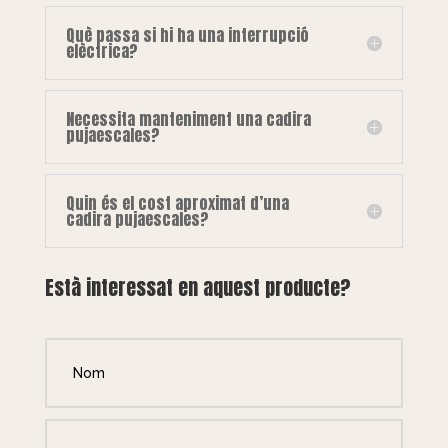
Què passa si hi ha una interrupció
elèctrica?
Necessita manteniment una cadira
pujaescales?
Quin és el cost aproximat d’una
cadira pujaescales?
Està interessat en aquest producte?