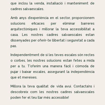
que inclou la venda, instal·lació i manteniment de
cadires salvaescales.
Amb anys d’experiència en el sector, proporcionem
solucions eficaces per eliminar barreres
arquitectòniques i millorar la teva accessibilitat a
casa. Les nostres cadires salvaescales estan
dissenyades per oferir-te llibertat i seguretat a cada
pas.
Independentment de si les teves escales són rectes
o corbes, les nostres solucions estan fetes a mida
per a tu. T’oferim una manera fàcil i còmoda de
pujar i baixar escales, assegurant la independència
que et mereixes.
Millora la teva qualitat de vida avui. Contacta’ns i
descobreix com les nostres cadires salvaescales
poden fer el teu llar més accessible!