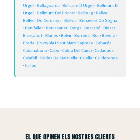
Urgell
·
Bellaguarda
·
Bellcaire D Urgell
·
Bellmunt D
Urgell
·
Bellmunt Del Priorat
·
Bellpuig
·
Bellvei
·
Bellver De Cerdanya
·
Bellvís
·
Benavent De Segrià
·
Benifallet
·
Benissanet
·
Berga
·
Bescanó
·
Biosca
·
Blancafort
·
Blanes
·
Bolvir
·
Borredà
·
Bot
·
Bovera
·
Breda
·
Brunyola I Sant Martí Sapresa
·
Cabacés
·
Cabanabona
·
Cabó
·
Cabra Del Camp
·
Cadaqués
·
Calafell
·
Caldes De Malavella
·
Calella
·
Calldetenes
·
Callús
EL QUE OPINEN ELS NOSTRES CLIENTS