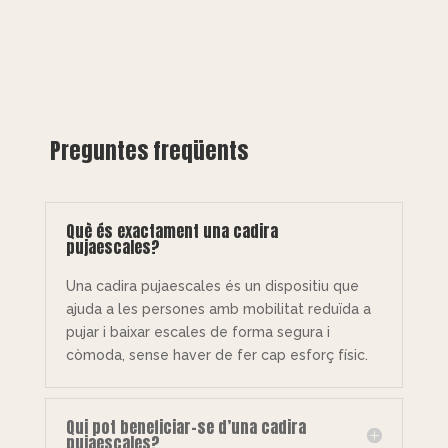
Preguntes freqüents
Què és exactament una cadira
pujaescales?
Una cadira pujaescales és un dispositiu que
ajuda a les persones amb mobilitat reduïda a
pujar i baixar escales de forma segura i
còmoda, sense haver de fer cap esforç físic.
Qui pot beneficiar-se d’una cadira
pujaescales?