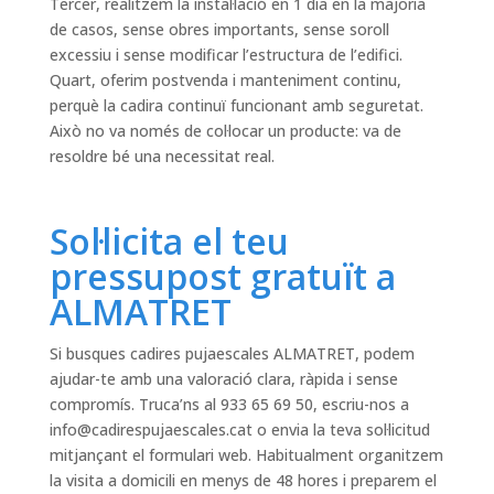
Tercer, realitzem la instal·lació en 1 dia en la majoria
de casos, sense obres importants, sense soroll
excessiu i sense modificar l’estructura de l’edifici.
Quart, oferim postvenda i manteniment continu,
perquè la cadira continuï funcionant amb seguretat.
Això no va només de col·locar un producte: va de
resoldre bé una necessitat real.
Sol·licita el teu
pressupost gratuït a
ALMATRET
Si busques cadires pujaescales ALMATRET, podem
ajudar-te amb una valoració clara, ràpida i sense
compromís. Truca’ns al 933 65 69 50, escriu-nos a
info@cadirespujaescales.cat
o envia la teva sol·licitud
mitjançant el formulari web. Habitualment organitzem
la visita a domicili en menys de 48 hores i preparem el