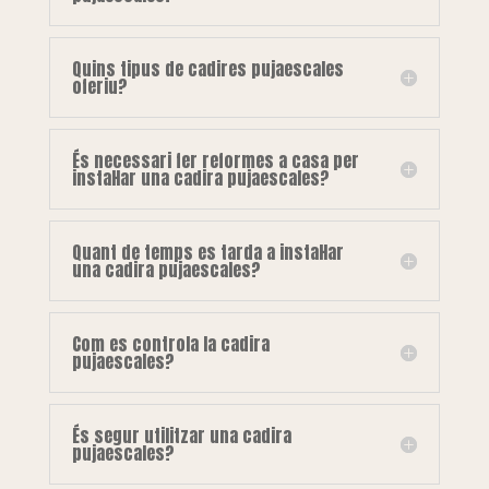
Quins tipus de cadires pujaescales
oferiu?
És necessari fer reformes a casa per
instal·lar una cadira pujaescales?
Quant de temps es tarda a instal·lar
una cadira pujaescales?
Com es controla la cadira
pujaescales?
És segur utilitzar una cadira
pujaescales?