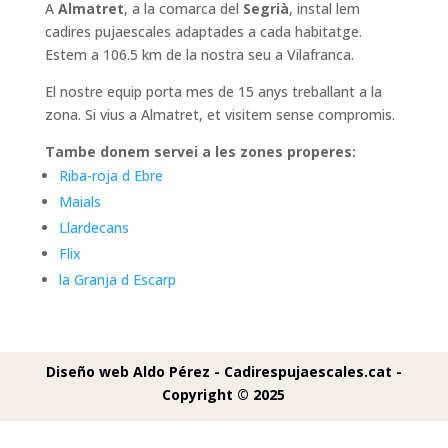
A
Almatret
, a la comarca del
Segrià
, instal lem
cadires pujaescales adaptades a cada habitatge.
Estem a 106.5 km de la nostra seu a Vilafranca.
El nostre equip porta mes de 15 anys treballant a la
zona. Si vius a Almatret, et visitem sense compromis.
Tambe donem servei a les zones properes:
Riba-roja d Ebre
Maials
Llardecans
Flix
la Granja d Escarp
Diseño web Aldo Pérez -
Cadirespujaescales.cat -
Copyright © 2025