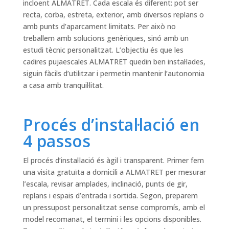
incloent ALMATRET. Cada escala és diferent: pot ser
recta, corba, estreta, exterior, amb diversos replans o
amb punts d’aparcament limitats. Per això no
treballem amb solucions genèriques, sinó amb un
estudi tècnic personalitzat. L’objectiu és que les
cadires pujaescales ALMATRET quedin ben instal·lades,
siguin fàcils d’utilitzar i permetin mantenir l’autonomia
a casa amb tranquil·litat.
Procés d’instal·lació en
4 passos
El procés d’instal·lació és àgil i transparent. Primer fem
una visita gratuïta a domicili a ALMATRET per mesurar
l’escala, revisar amplades, inclinació, punts de gir,
replans i espais d’entrada i sortida. Segon, preparem
un pressupost personalitzat sense compromís, amb el
model recomanat, el termini i les opcions disponibles.