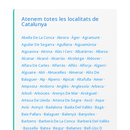
Atenem totes les localitats de
Catalunya
Abella De La Conca
·
Abrera
·
Àger
·
Agramunt
·
Aguilar De Segarra
·
Agullana
·
Aiguamúrcia
·
Aiguaviva
·
Aitona
·
Alàs I Cerc
·
Albatàrrec
·
Albesa
·
Alcanar
·
Alcanó
·
Alcarràs
·
Alcoletge
·
Aldover
·
Alfara De Carles
·
Alfarràs
·
Alfés
·
Alforja
·
Algerri
·
Alguaire
·
Alió
·
Almacelles
·
Almenar
·
Alòs De
Balaguer
·
Alp
·
Alpens
·
Alpicat
·
Altafulla
·
Amer
·
Amposta
·
Andorra
·
Anglès
·
Anglesola
·
Arbeca
·
Arbolí
·
Arbúcies
·
Arenys De Mar
·
Arsèguel
·
Artesa De Lleida
·
Artesa De Segre
·
Ascó
·
Aspa
·
Avià
·
Avinyó
·
Badalona
·
Badia Del Vallès
·
Bagà
·
Baix Pallars
·
Balaguer
·
Balenyà
·
Banyoles
·
Barbens
·
Barberà De La Conca
·
Barberà Del Vallès
·
Bassella
·
Batea
·
Begur
·
Belianes
·
Bell-Lloc D