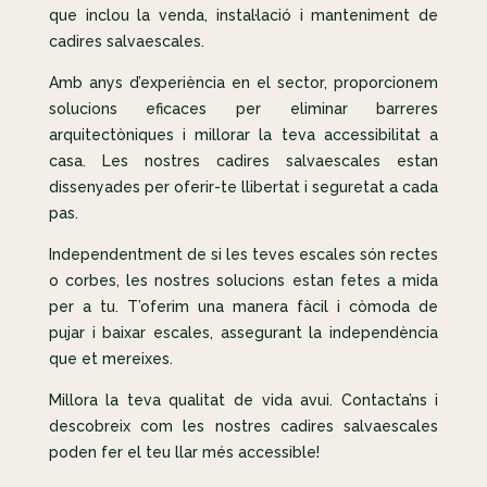
que inclou la venda, instal·lació i manteniment de
cadires salvaescales.
Amb anys d’experiència en el sector, proporcionem
solucions eficaces per eliminar barreres
arquitectòniques i millorar la teva accessibilitat a
casa. Les nostres cadires salvaescales estan
dissenyades per oferir-te llibertat i seguretat a cada
pas.
Independentment de si les teves escales són rectes
o corbes, les nostres solucions estan fetes a mida
per a tu. T’oferim una manera fàcil i còmoda de
pujar i baixar escales, assegurant la independència
que et mereixes.
Millora la teva qualitat de vida avui. Contacta’ns i
descobreix com les nostres cadires salvaescales
poden fer el teu llar més accessible!