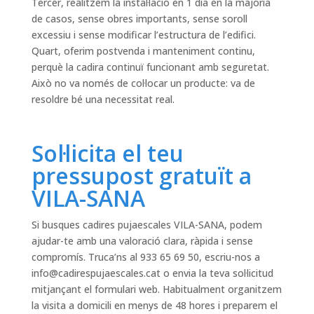
Tercer, realitzem la instal·lació en 1 dia en la majoria
de casos, sense obres importants, sense soroll
excessiu i sense modificar l’estructura de l’edifici.
Quart, oferim postvenda i manteniment continu,
perquè la cadira continuï funcionant amb seguretat.
Això no va només de col·locar un producte: va de
resoldre bé una necessitat real.
Sol·licita el teu
pressupost gratuït a
VILA-SANA
Si busques cadires pujaescales VILA-SANA, podem
ajudar-te amb una valoració clara, ràpida i sense
compromís. Truca’ns al 933 65 69 50, escriu-nos a
info@cadirespujaescales.cat
o envia la teva sol·licitud
mitjançant el formulari web. Habitualment organitzem
la visita a domicili en menys de 48 hores i preparem el