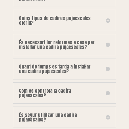
Quins tipus de cadires pujaescales
oferiu?
És necessari fer reformes a casa per
instal·lar una cadira pujaescales?
Quant de temps es tarda a instal·lar
una cadira pujaescales?
Com es controla la cadira
pujaescales?
És segur utilitzar una cadira
pujaescales?