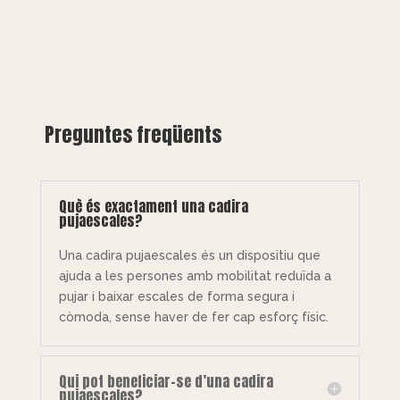
Preguntes freqüents
Què és exactament una cadira
pujaescales?
Una cadira pujaescales és un dispositiu que
ajuda a les persones amb mobilitat reduïda a
pujar i baixar escales de forma segura i
còmoda, sense haver de fer cap esforç físic.
Qui pot beneficiar-se d’una cadira
pujaescales?