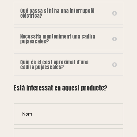
Què passa si hi ha una interrupció
elèctrica?
Necessita manteniment una cadira
pujaescales?
Quin és el cost aproximat d’una
cadira pujaescales?
Està interessat en aquest producte?