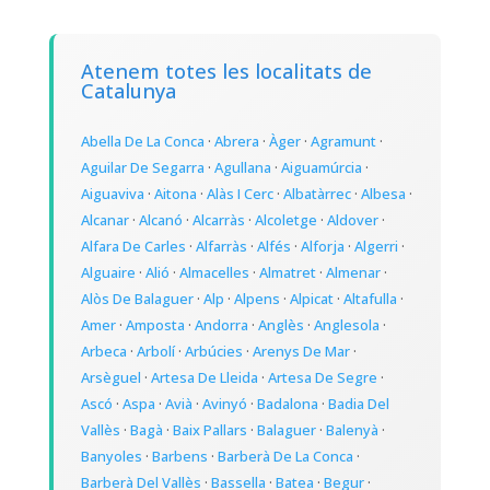
Atenem totes les localitats de
Catalunya
Abella De La Conca
·
Abrera
·
Àger
·
Agramunt
·
Aguilar De Segarra
·
Agullana
·
Aiguamúrcia
·
Aiguaviva
·
Aitona
·
Alàs I Cerc
·
Albatàrrec
·
Albesa
·
Alcanar
·
Alcanó
·
Alcarràs
·
Alcoletge
·
Aldover
·
Alfara De Carles
·
Alfarràs
·
Alfés
·
Alforja
·
Algerri
·
Alguaire
·
Alió
·
Almacelles
·
Almatret
·
Almenar
·
Alòs De Balaguer
·
Alp
·
Alpens
·
Alpicat
·
Altafulla
·
Amer
·
Amposta
·
Andorra
·
Anglès
·
Anglesola
·
Arbeca
·
Arbolí
·
Arbúcies
·
Arenys De Mar
·
Arsèguel
·
Artesa De Lleida
·
Artesa De Segre
·
Ascó
·
Aspa
·
Avià
·
Avinyó
·
Badalona
·
Badia Del
Vallès
·
Bagà
·
Baix Pallars
·
Balaguer
·
Balenyà
·
Banyoles
·
Barbens
·
Barberà De La Conca
·
Barberà Del Vallès
·
Bassella
·
Batea
·
Begur
·