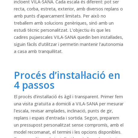
incloent VILA-SANA. Cada escala és diferent: pot ser
recta, corba, estreta, exterior, amb diversos replans o
amb punts d’aparcament limitats. Per això no
treballem amb solucions genèriques, sinó amb un
estudi tècnic personalitzat. L’objectiu és que les
cadires pujaescales VILA-SANA quedin ben instal·lades,
siguin fàcils d’utilitzar i permetin mantenir l’autonomia
a casa amb tranquil·litat.
Procés d’instal·lació en
4 passos
El procés d’instal·lació és àgil i transparent. Primer fem
una visita gratuïta a domicili a VILA-SANA per mesurar
l’escala, revisar amplades, inclinació, punts de gir,
replans i espais d’entrada i sortida. Segon, preparem
un pressupost personalitzat sense compromís, amb el
model recomanat, el termini i les opcions disponibles.