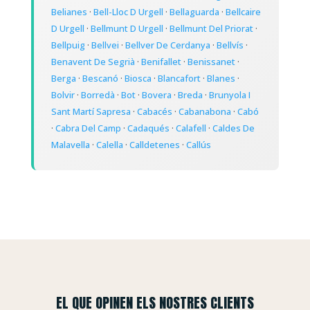
Belianes
·
Bell-Lloc D Urgell
·
Bellaguarda
·
Bellcaire
D Urgell
·
Bellmunt D Urgell
·
Bellmunt Del Priorat
·
Bellpuig
·
Bellvei
·
Bellver De Cerdanya
·
Bellvís
·
Benavent De Segrià
·
Benifallet
·
Benissanet
·
Berga
·
Bescanó
·
Biosca
·
Blancafort
·
Blanes
·
Bolvir
·
Borredà
·
Bot
·
Bovera
·
Breda
·
Brunyola I
Sant Martí Sapresa
·
Cabacés
·
Cabanabona
·
Cabó
·
Cabra Del Camp
·
Cadaqués
·
Calafell
·
Caldes De
Malavella
·
Calella
·
Calldetenes
·
Callús
EL QUE OPINEN ELS NOSTRES CLIENTS