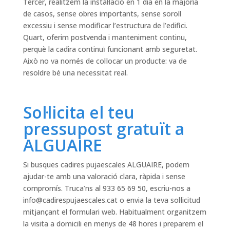
Tercer, realitzem la instal·lació en 1 dia en la majoria
de casos, sense obres importants, sense soroll
excessiu i sense modificar l’estructura de l’edifici.
Quart, oferim postvenda i manteniment continu,
perquè la cadira continuï funcionant amb seguretat.
Això no va només de col·locar un producte: va de
resoldre bé una necessitat real.
Sol·licita el teu
pressupost gratuït a
ALGUAIRE
Si busques cadires pujaescales ALGUAIRE, podem
ajudar-te amb una valoració clara, ràpida i sense
compromís. Truca’ns al 933 65 69 50, escriu-nos a
info@cadirespujaescales.cat
o envia la teva sol·licitud
mitjançant el formulari web. Habitualment organitzem
la visita a domicili en menys de 48 hores i preparem el