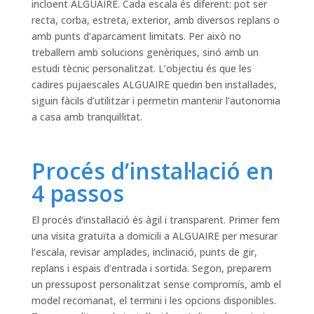
incloent ALGUAIRE. Cada escala és diferent: pot ser
recta, corba, estreta, exterior, amb diversos replans o
amb punts d’aparcament limitats. Per això no
treballem amb solucions genèriques, sinó amb un
estudi tècnic personalitzat. L’objectiu és que les
cadires pujaescales ALGUAIRE quedin ben instal·lades,
siguin fàcils d’utilitzar i permetin mantenir l’autonomia
a casa amb tranquil·litat.
Procés d’instal·lació en
4 passos
El procés d’instal·lació és àgil i transparent. Primer fem
una visita gratuïta a domicili a ALGUAIRE per mesurar
l’escala, revisar amplades, inclinació, punts de gir,
replans i espais d’entrada i sortida. Segon, preparem
un pressupost personalitzat sense compromís, amb el
model recomanat, el termini i les opcions disponibles.