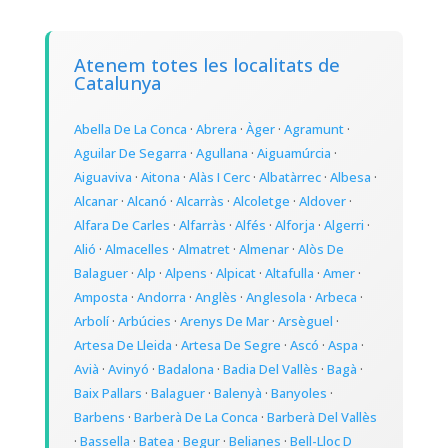
Atenem totes les localitats de
Catalunya
Abella De La Conca
·
Abrera
·
Àger
·
Agramunt
·
Aguilar De Segarra
·
Agullana
·
Aiguamúrcia
·
Aiguaviva
·
Aitona
·
Alàs I Cerc
·
Albatàrrec
·
Albesa
·
Alcanar
·
Alcanó
·
Alcarràs
·
Alcoletge
·
Aldover
·
Alfara De Carles
·
Alfarràs
·
Alfés
·
Alforja
·
Algerri
·
Alió
·
Almacelles
·
Almatret
·
Almenar
·
Alòs De
Balaguer
·
Alp
·
Alpens
·
Alpicat
·
Altafulla
·
Amer
·
Amposta
·
Andorra
·
Anglès
·
Anglesola
·
Arbeca
·
Arbolí
·
Arbúcies
·
Arenys De Mar
·
Arsèguel
·
Artesa De Lleida
·
Artesa De Segre
·
Ascó
·
Aspa
·
Avià
·
Avinyó
·
Badalona
·
Badia Del Vallès
·
Bagà
·
Baix Pallars
·
Balaguer
·
Balenyà
·
Banyoles
·
Barbens
·
Barberà De La Conca
·
Barberà Del Vallès
·
Bassella
·
Batea
·
Begur
·
Belianes
·
Bell-Lloc D