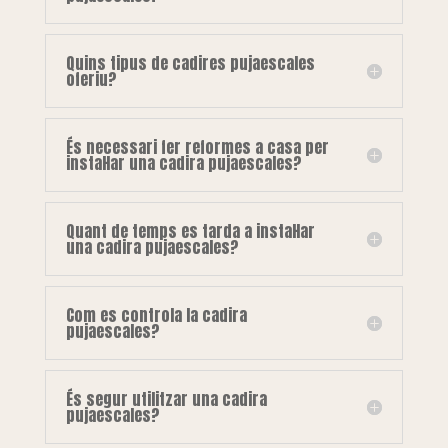
Quins tipus de cadires pujaescales
oferiu?
És necessari fer reformes a casa per
instal·lar una cadira pujaescales?
Quant de temps es tarda a instal·lar
una cadira pujaescales?
Com es controla la cadira
pujaescales?
És segur utilitzar una cadira
pujaescales?