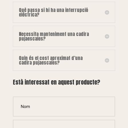
Què passa si hi ha una interrupció
elèctrica?
Necessita manteniment una cadira
pujaescales?
Quin és el cost aproximat d’una
cadira pujaescales?
Està interessat en aquest producte?