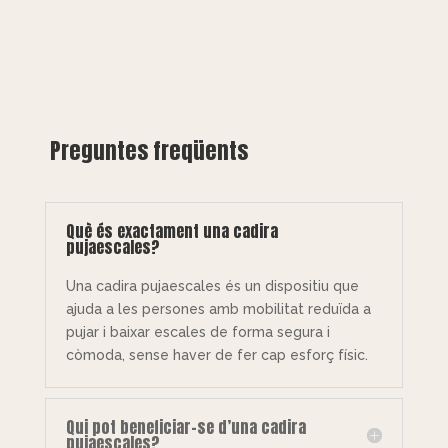
Preguntes freqüents
Què és exactament una cadira
pujaescales?
Una cadira pujaescales és un dispositiu que
ajuda a les persones amb mobilitat reduïda a
pujar i baixar escales de forma segura i
còmoda, sense haver de fer cap esforç físic.
Qui pot beneficiar-se d’una cadira
pujaescales?