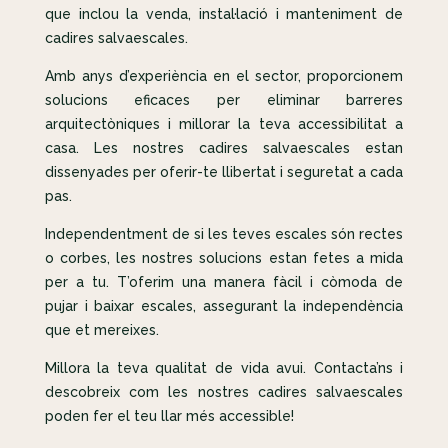
que inclou la venda, instal·lació i manteniment de
cadires salvaescales.
Amb anys d’experiència en el sector, proporcionem
solucions eficaces per eliminar barreres
arquitectòniques i millorar la teva accessibilitat a
casa. Les nostres cadires salvaescales estan
dissenyades per oferir-te llibertat i seguretat a cada
pas.
Independentment de si les teves escales són rectes
o corbes, les nostres solucions estan fetes a mida
per a tu. T’oferim una manera fàcil i còmoda de
pujar i baixar escales, assegurant la independència
que et mereixes.
Millora la teva qualitat de vida avui. Contacta’ns i
descobreix com les nostres cadires salvaescales
poden fer el teu llar més accessible!