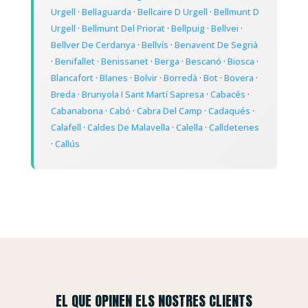
Urgell
·
Bellaguarda
·
Bellcaire D Urgell
·
Bellmunt D
Urgell
·
Bellmunt Del Priorat
·
Bellpuig
·
Bellvei
·
Bellver De Cerdanya
·
Bellvís
·
Benavent De Segrià
·
Benifallet
·
Benissanet
·
Berga
·
Bescanó
·
Biosca
·
Blancafort
·
Blanes
·
Bolvir
·
Borredà
·
Bot
·
Bovera
·
Breda
·
Brunyola I Sant Martí Sapresa
·
Cabacés
·
Cabanabona
·
Cabó
·
Cabra Del Camp
·
Cadaqués
·
Calafell
·
Caldes De Malavella
·
Calella
·
Calldetenes
·
Callús
EL QUE OPINEN ELS NOSTRES CLIENTS