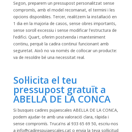
Segon, preparem un pressupost personalitzat sense
compromís, amb el model recomanat, el termini i les
opcions disponibles. Tercer, realitzem la instal·lació en
1 dia en la majoria de casos, sense obres importants,
sense soroll excessiu i sense modificar l’estructura de
l’edifici. Quart, oferim postvenda i manteniment
continu, perquè la cadira continuï funcionant amb
seguretat. Això no va només de col·locar un producte:
va de resoldre bé una necessitat real.
Sol·licita el teu
pressupost gratuït a
ABELLA DE LA CONCA
Si busques cadires pujaescales ABELLA DE LA CONCA,
podem ajudar-te amb una valoració clara, ràpida i
sense compromís. Truca’ns al 933 65 69 50, escriu-nos
a
info@cadirespujaescales.cat
o envia la teva sol·licitud