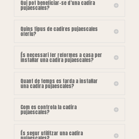
Qui pot beneficiar-se d’una cadira
pujaescales?
Quins tipus de cadires pujaescales
oferiu?
És necessari fer reformes a casa per
instal·lar una cadira pujaescales?
Quant de temps es tarda a instal·lar
una cadira pujaescales?
Com es controla la cadira
pujaescales?
És segur utilitzar una cadira
pujaescales?