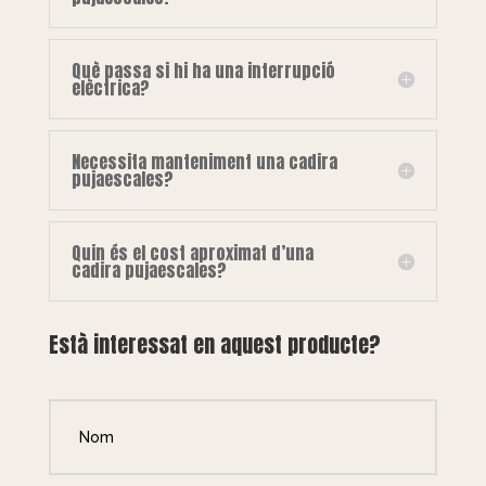
Què passa si hi ha una interrupció
elèctrica?
Necessita manteniment una cadira
pujaescales?
Quin és el cost aproximat d’una
cadira pujaescales?
Està interessat en aquest producte?