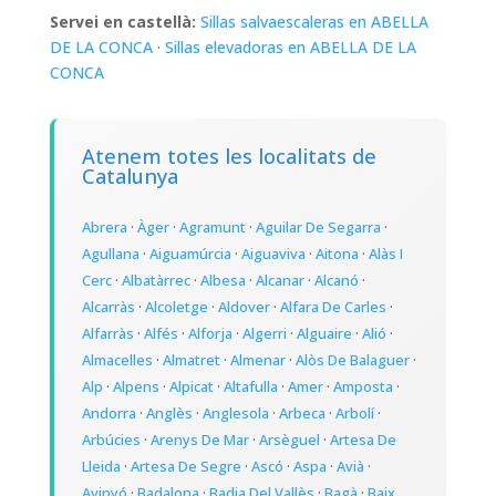
Servei en castellà:
Sillas salvaescaleras en ABELLA
DE LA CONCA
·
Sillas elevadoras en ABELLA DE LA
CONCA
Atenem totes les localitats de
Catalunya
Abrera
·
Àger
·
Agramunt
·
Aguilar De Segarra
·
Agullana
·
Aiguamúrcia
·
Aiguaviva
·
Aitona
·
Alàs I
Cerc
·
Albatàrrec
·
Albesa
·
Alcanar
·
Alcanó
·
Alcarràs
·
Alcoletge
·
Aldover
·
Alfara De Carles
·
Alfarràs
·
Alfés
·
Alforja
·
Algerri
·
Alguaire
·
Alió
·
Almacelles
·
Almatret
·
Almenar
·
Alòs De Balaguer
·
Alp
·
Alpens
·
Alpicat
·
Altafulla
·
Amer
·
Amposta
·
Andorra
·
Anglès
·
Anglesola
·
Arbeca
·
Arbolí
·
Arbúcies
·
Arenys De Mar
·
Arsèguel
·
Artesa De
Lleida
·
Artesa De Segre
·
Ascó
·
Aspa
·
Avià
·
Avinyó
·
Badalona
·
Badia Del Vallès
·
Bagà
·
Baix