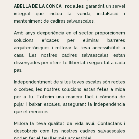
ABELLA DE LA CONCA i rodalies
, garantint un servei
integral que inclou la venda, instal·lació i
manteniment de cadires salvaescales.
Amb anys d’experiència en el sector, proporcionem
solucions eficaces per eliminar barreres
arquitectòniques i millorar la teva accessibilitat a
casa. Les nostres cadires salvaescales estan
dissenyades per oferir-te llibertat i seguretat a cada
pas.
Independentment de si les teves escales són rectes
o corbes, les nostres solucions estan fetes a mida
per a tu. T’oferim una manera fàcil i còmoda de
pujar i baixar escales, assegurant la independència
que et mereixes.
Millora la teva qualitat de vida avui. Contacta’ns i
descobreix com les nostres cadires salvaescales
poden fer el teu llar més accessible!