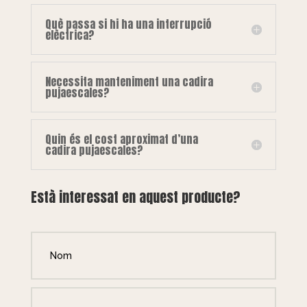
Què passa si hi ha una interrupció
elèctrica?
Necessita manteniment una cadira
pujaescales?
Quin és el cost aproximat d’una
cadira pujaescales?
Està interessat en aquest producte?