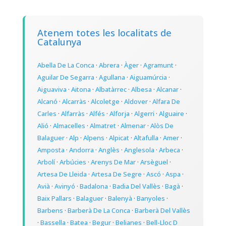
Atenem totes les localitats de
Catalunya
Abella De La Conca
·
Abrera
·
Àger
·
Agramunt
·
Aguilar De Segarra
·
Agullana
·
Aiguamúrcia
·
Aiguaviva
·
Aitona
·
Albatàrrec
·
Albesa
·
Alcanar
·
Alcanó
·
Alcarràs
·
Alcoletge
·
Aldover
·
Alfara De
Carles
·
Alfarràs
·
Alfés
·
Alforja
·
Algerri
·
Alguaire
·
Alió
·
Almacelles
·
Almatret
·
Almenar
·
Alòs De
Balaguer
·
Alp
·
Alpens
·
Alpicat
·
Altafulla
·
Amer
·
Amposta
·
Andorra
·
Anglès
·
Anglesola
·
Arbeca
·
Arbolí
·
Arbúcies
·
Arenys De Mar
·
Arsèguel
·
Artesa De Lleida
·
Artesa De Segre
·
Ascó
·
Aspa
·
Avià
·
Avinyó
·
Badalona
·
Badia Del Vallès
·
Bagà
·
Baix Pallars
·
Balaguer
·
Balenyà
·
Banyoles
·
Barbens
·
Barberà De La Conca
·
Barberà Del Vallès
·
Bassella
·
Batea
·
Begur
·
Belianes
·
Bell-Lloc D