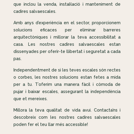
que inclou la venda, instal·lació i manteniment de
cadires salvaescales.
Amb anys d’experiència en el sector, proporcionem
solucions eficaces per eliminar barreres
arquitectòniques i millorar la teva accessibilitat a
casa. Les nostres cadires salvaescales estan
dissenyades per oferir-te llibertat i seguretat a cada
pas.
Independentment de si les teves escales són rectes
o corbes, les nostres solucions estan fetes a mida
per a tu. T’oferim una manera fàcil i còmoda de
pujar i baixar escales, assegurant la independència
que et mereixes.
Millora la teva qualitat de vida avui. Contacta’ns i
descobreix com les nostres cadires salvaescales
poden fer el teu llar més accessible!