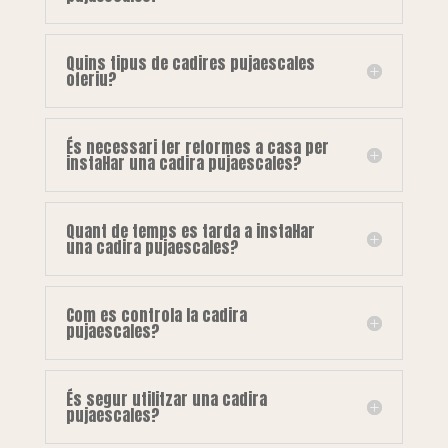
Quins tipus de cadires pujaescales
oferiu?
És necessari fer reformes a casa per
instal·lar una cadira pujaescales?
Quant de temps es tarda a instal·lar
una cadira pujaescales?
Com es controla la cadira
pujaescales?
És segur utilitzar una cadira
pujaescales?