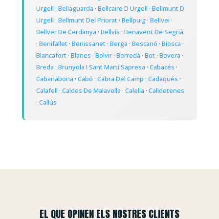
Urgell
·
Bellaguarda
·
Bellcaire D Urgell
·
Bellmunt D
Urgell
·
Bellmunt Del Priorat
·
Bellpuig
·
Bellvei
·
Bellver De Cerdanya
·
Bellvís
·
Benavent De Segrià
·
Benifallet
·
Benissanet
·
Berga
·
Bescanó
·
Biosca
·
Blancafort
·
Blanes
·
Bolvir
·
Borredà
·
Bot
·
Bovera
·
Breda
·
Brunyola I Sant Martí Sapresa
·
Cabacés
·
Cabanabona
·
Cabó
·
Cabra Del Camp
·
Cadaqués
·
Calafell
·
Caldes De Malavella
·
Calella
·
Calldetenes
·
Callús
EL QUE OPINEN ELS NOSTRES CLIENTS