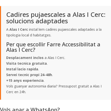
Cadires pujaescales a Alas I Cerc:
solucions adaptades
A
Alas I Cerc
instal lem cadires pujaescales adaptades a la
tipologia local d habitatges.
Per que escollir Farre Accessibilitat a
Alas I Cerc?
Desplacament inclos
a Alas I Cerc.
Visita tecnica gratuita
.
Instal lacio rapida
.
Servei tecnic propi 24-48h
.
+15 anys experiencia
.
Vols guanyar autonomia diaria? Pressupost gratuit a Alas I
Cerc en 24h.
Vols anar a WhatsApp?