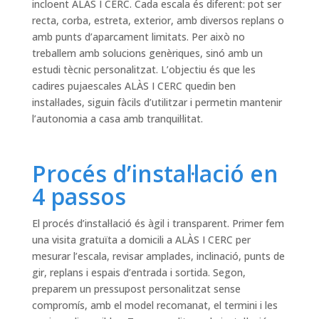
incloent ALÀS I CERC. Cada escala és diferent: pot ser
recta, corba, estreta, exterior, amb diversos replans o
amb punts d’aparcament limitats. Per això no
treballem amb solucions genèriques, sinó amb un
estudi tècnic personalitzat. L’objectiu és que les
cadires pujaescales ALÀS I CERC quedin ben
instal·lades, siguin fàcils d’utilitzar i permetin mantenir
l’autonomia a casa amb tranquil·litat.
Procés d’instal·lació en
4 passos
El procés d’instal·lació és àgil i transparent. Primer fem
una visita gratuïta a domicili a ALÀS I CERC per
mesurar l’escala, revisar amplades, inclinació, punts de
gir, replans i espais d’entrada i sortida. Segon,
preparem un pressupost personalitzat sense
compromís, amb el model recomanat, el termini i les