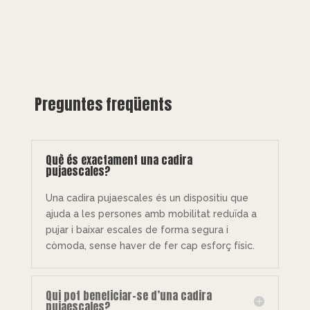
Preguntes freqüents
Què és exactament una cadira
pujaescales?
Una cadira pujaescales és un dispositiu que
ajuda a les persones amb mobilitat reduïda a
pujar i baixar escales de forma segura i
còmoda, sense haver de fer cap esforç físic.
Qui pot beneficiar-se d’una cadira
pujaescales?