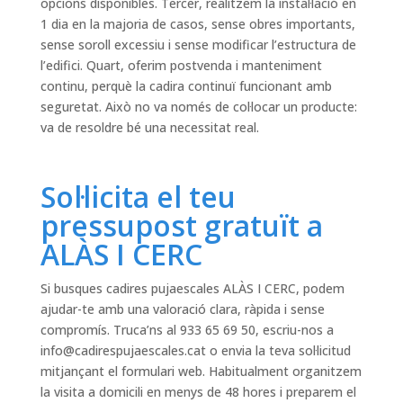
opcions disponibles. Tercer, realitzem la instal·lació en
1 dia en la majoria de casos, sense obres importants,
sense soroll excessiu i sense modificar l’estructura de
l’edifici. Quart, oferim postvenda i manteniment
continu, perquè la cadira continuï funcionant amb
seguretat. Això no va només de col·locar un producte:
va de resoldre bé una necessitat real.
Sol·licita el teu
pressupost gratuït a
ALÀS I CERC
Si busques cadires pujaescales ALÀS I CERC, podem
ajudar-te amb una valoració clara, ràpida i sense
compromís. Truca’ns al 933 65 69 50, escriu-nos a
info@cadirespujaescales.cat
o envia la teva sol·licitud
mitjançant el formulari web. Habitualment organitzem
la visita a domicili en menys de 48 hores i preparem el