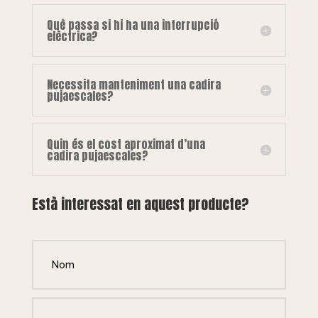
Què passa si hi ha una interrupció
elèctrica?
Necessita manteniment una cadira
pujaescales?
Quin és el cost aproximat d’una
cadira pujaescales?
Està interessat en aquest producte?