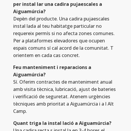
per instal lar una cadira pujaescales a
Aiguamúrcia?
Depèn del producte. Una cadira pujaescales
instal lada al teu habitatge particular no
requereix permís si no afecta zones comunes.
Per a plataformes elevadores que ocupen
espais comuns sí cal acord de la comunitat. T
orientem en cada cas concret.
Feu manteniment i reparacions a
Aiguamúrcia?
Sí. Oferim contractes de manteniment anual
amb visita tècnica, lubricació, ajust de bateries
i verificació de seguretat. Atenem urgències
tècniques amb prioritat a Aiguamúrcia i a l Alt
Camp.
Quant triga la instal lació a Aiguamúrcia?
Una cadira recta s instal la en 3-4 hores el