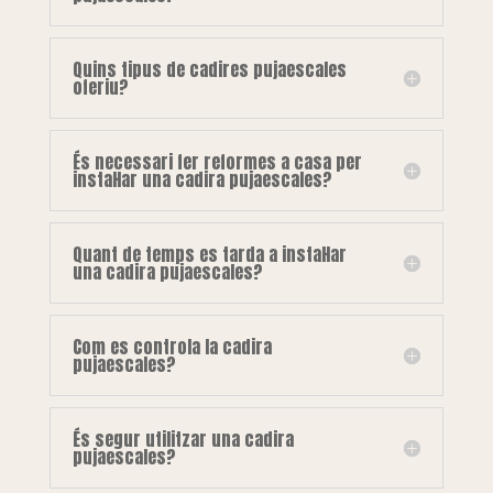
Quins tipus de cadires pujaescales
oferiu?
És necessari fer reformes a casa per
instal·lar una cadira pujaescales?
Quant de temps es tarda a instal·lar
una cadira pujaescales?
Com es controla la cadira
pujaescales?
És segur utilitzar una cadira
pujaescales?