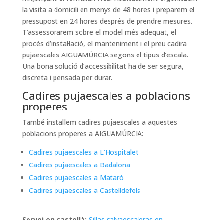
la visita a domicili en menys de 48 hores i preparem el
pressupost en 24 hores després de prendre mesures.
T’assessorarem sobre el model més adequat, el
procés d’instal·lació, el manteniment i el preu cadira
pujaescales AIGUAMÚRCIA segons el tipus d’escala.
Una bona solució d’accessibilitat ha de ser segura,
discreta i pensada per durar.
Cadires pujaescales a poblacions
properes
També instal·lem cadires pujaescales a aquestes
poblacions properes a AIGUAMÚRCIA:
Cadires pujaescales a L’Hospitalet
Cadires pujaescales a Badalona
Cadires pujaescales a Mataró
Cadires pujaescales a Castelldefels
Servei en castellà:
Sillas salvaescaleras en