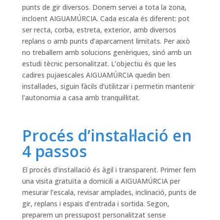
punts de gir diversos. Donem servei a tota la zona,
incloent AIGUAMÚRCIA. Cada escala és diferent: pot
ser recta, corba, estreta, exterior, amb diversos
replans o amb punts d’aparcament limitats. Per això
no treballem amb solucions genèriques, sinó amb un
estudi tècnic personalitzat. L’objectiu és que les
cadires pujaescales AIGUAMÚRCIA quedin ben
instal·lades, siguin fàcils d’utilitzar i permetin mantenir
l’autonomia a casa amb tranquil·litat.
Procés d’instal·lació en
4 passos
El procés d’instal·lació és àgil i transparent. Primer fem
una visita gratuïta a domicili a AIGUAMÚRCIA per
mesurar l’escala, revisar amplades, inclinació, punts de
gir, replans i espais d’entrada i sortida. Segon,
preparem un pressupost personalitzat sense