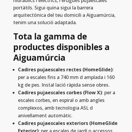
hidràulics i elèctrics, i erugues pujaescales
portàtils. Sigui quina sigui la barrera
arquitectònica del teu domicili a Aiguamúrcia,
tenim una solució adaptada.
Tota la gamma de
productes disponibles a
Aiguamúrcia
Cadires pujaescales rectes (HomeGlide)
:
per a escales fins a 740 mm d amplada i 160
kg de pes. Instal lació ràpida sense obres.
Cadires pujaescales corbes (Flow X)
: per a
escales corbes, en espiral o amb angles
complexos, amb tecnologia ASL d
anivellament automàtic.
Cadires pujaescales exteriors (HomeGlide
Exterior)
: per a escales de jardí o accessos