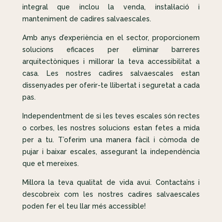
integral que inclou la venda, instal·lació i
manteniment de cadires salvaescales.
Amb anys d’experiència en el sector, proporcionem
solucions eficaces per eliminar barreres
arquitectòniques i millorar la teva accessibilitat a
casa. Les nostres cadires salvaescales estan
dissenyades per oferir-te llibertat i seguretat a cada
pas.
Independentment de si les teves escales són rectes
o corbes, les nostres solucions estan fetes a mida
per a tu. T’oferim una manera fàcil i còmoda de
pujar i baixar escales, assegurant la independència
que et mereixes.
Millora la teva qualitat de vida avui. Contacta’ns i
descobreix com les nostres cadires salvaescales
poden fer el teu llar més accessible!