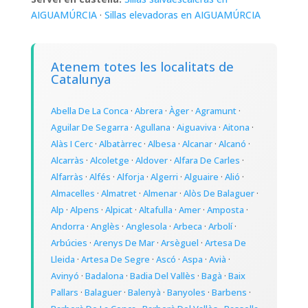
AIGUAMÚRCIA
·
Sillas elevadoras en AIGUAMÚRCIA
Atenem totes les localitats de
Catalunya
Abella De La Conca
·
Abrera
·
Àger
·
Agramunt
·
Aguilar De Segarra
·
Agullana
·
Aiguaviva
·
Aitona
·
Alàs I Cerc
·
Albatàrrec
·
Albesa
·
Alcanar
·
Alcanó
·
Alcarràs
·
Alcoletge
·
Aldover
·
Alfara De Carles
·
Alfarràs
·
Alfés
·
Alforja
·
Algerri
·
Alguaire
·
Alió
·
Almacelles
·
Almatret
·
Almenar
·
Alòs De Balaguer
·
Alp
·
Alpens
·
Alpicat
·
Altafulla
·
Amer
·
Amposta
·
Andorra
·
Anglès
·
Anglesola
·
Arbeca
·
Arbolí
·
Arbúcies
·
Arenys De Mar
·
Arsèguel
·
Artesa De
Lleida
·
Artesa De Segre
·
Ascó
·
Aspa
·
Avià
·
Avinyó
·
Badalona
·
Badia Del Vallès
·
Bagà
·
Baix
Pallars
·
Balaguer
·
Balenyà
·
Banyoles
·
Barbens
·