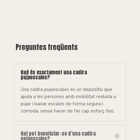
Preguntes freqüents
Què és exactament una cadira
pujaescales?
Una cadira pujaescales és un dispositiu que
ajuda a les persones amb mobilitat reduïda a
pujar i baixar escales de forma segura i
còmoda, sense haver de fer cap esforç físic.
Qui pot beneficiar-se d’una cadira
pujaescales?