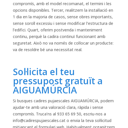
compromís, amb el model recomanat, el termini i les
opcions disponibles. Tercer, realitzem la instal·lació en
1 dia en la majoria de casos, sense obres importants,
sense soroll excessiu i sense modificar l’estructura de
l’edifici. Quart, oferim postvenda i manteniment
continu, perquè la cadira continuï funcionant amb
seguretat. Això no va només de col·locar un producte:
va de resoldre bé una necessitat real.
Sol·licita el teu
pressupost gratuït a
AIGUAMÚRCIA
Si busques cadires pujaescales AIGUAMÚRCIA, podem
ajudar-te amb una valoració clara, ràpida i sense
compromís. Truca’ns al 933 65 69 50, escriu-nos a
info@cadirespujaescales.cat
o envia la teva sol·licitud
mitjançant el formulari web. Habitualment organitzem