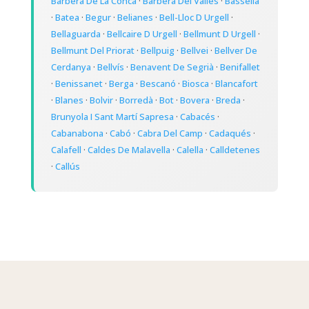
Barberà De La Conca
·
Barberà Del Vallès
·
Bassella
·
Batea
·
Begur
·
Belianes
·
Bell-Lloc D Urgell
·
Bellaguarda
·
Bellcaire D Urgell
·
Bellmunt D Urgell
·
Bellmunt Del Priorat
·
Bellpuig
·
Bellvei
·
Bellver De
Cerdanya
·
Bellvís
·
Benavent De Segrià
·
Benifallet
·
Benissanet
·
Berga
·
Bescanó
·
Biosca
·
Blancafort
·
Blanes
·
Bolvir
·
Borredà
·
Bot
·
Bovera
·
Breda
·
Brunyola I Sant Martí Sapresa
·
Cabacés
·
Cabanabona
·
Cabó
·
Cabra Del Camp
·
Cadaqués
·
Calafell
·
Caldes De Malavella
·
Calella
·
Calldetenes
·
Callús