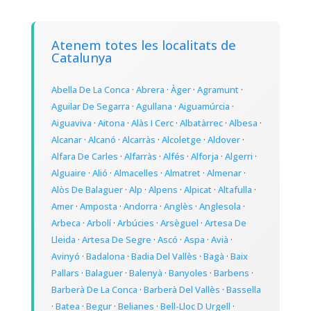
Atenem totes les localitats de
Catalunya
Abella De La Conca
·
Abrera
·
Àger
·
Agramunt
·
Aguilar De Segarra
·
Agullana
·
Aiguamúrcia
·
Aiguaviva
·
Aitona
·
Alàs I Cerc
·
Albatàrrec
·
Albesa
·
Alcanar
·
Alcanó
·
Alcarràs
·
Alcoletge
·
Aldover
·
Alfara De Carles
·
Alfarràs
·
Alfés
·
Alforja
·
Algerri
·
Alguaire
·
Alió
·
Almacelles
·
Almatret
·
Almenar
·
Alòs De Balaguer
·
Alp
·
Alpens
·
Alpicat
·
Altafulla
·
Amer
·
Amposta
·
Andorra
·
Anglès
·
Anglesola
·
Arbeca
·
Arbolí
·
Arbúcies
·
Arsèguel
·
Artesa De
Lleida
·
Artesa De Segre
·
Ascó
·
Aspa
·
Avià
·
Avinyó
·
Badalona
·
Badia Del Vallès
·
Bagà
·
Baix
Pallars
·
Balaguer
·
Balenyà
·
Banyoles
·
Barbens
·
Barberà De La Conca
·
Barberà Del Vallès
·
Bassella
·
Batea
·
Begur
·
Belianes
·
Bell-Lloc D Urgell
·