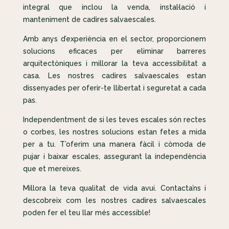
integral que inclou la venda, instal·lació i
manteniment de cadires salvaescales.
Amb anys d’experiència en el sector, proporcionem
solucions eficaces per eliminar barreres
arquitectòniques i millorar la teva accessibilitat a
casa. Les nostres cadires salvaescales estan
dissenyades per oferir-te llibertat i seguretat a cada
pas.
Independentment de si les teves escales són rectes
o corbes, les nostres solucions estan fetes a mida
per a tu. T’oferim una manera fàcil i còmoda de
pujar i baixar escales, assegurant la independència
que et mereixes.
Millora la teva qualitat de vida avui. Contacta’ns i
descobreix com les nostres cadires salvaescales
poden fer el teu llar més accessible!