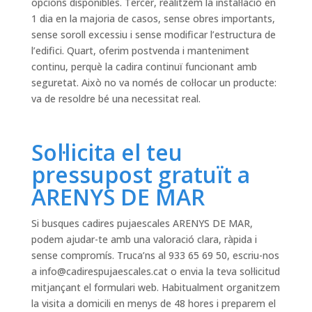
opcions disponibles. Tercer, realitzem la instal·lació en
1 dia en la majoria de casos, sense obres importants,
sense soroll excessiu i sense modificar l’estructura de
l’edifici. Quart, oferim postvenda i manteniment
continu, perquè la cadira continuï funcionant amb
seguretat. Això no va només de col·locar un producte:
va de resoldre bé una necessitat real.
Sol·licita el teu
pressupost gratuït a
ARENYS DE MAR
Si busques cadires pujaescales ARENYS DE MAR,
podem ajudar-te amb una valoració clara, ràpida i
sense compromís. Truca’ns al 933 65 69 50, escriu-nos
a
info@cadirespujaescales.cat
o envia la teva sol·licitud
mitjançant el formulari web. Habitualment organitzem
la visita a domicili en menys de 48 hores i preparem el