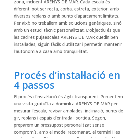
zona, incloent ARENYS DE MAR. Cada escala és
diferent: pot ser recta, corba, estreta, exterior, amb
diversos replans o amb punts d’aparcament limitats.
Per això no treballem amb solucions genèriques, sinó
amb un estudi tècnic personalitzat. L’objectiu és que
les cadires pujaescales ARENYS DE MAR quedin ben
instal·lades, siguin fàcils d’utilitzar i permetin mantenir
l’autonomia a casa amb tranquil·litat.
Procés d’instal·lació en
4 passos
El procés d’instal·lació és àgil i transparent. Primer fem
una visita gratuïta a domicili a ARENYS DE MAR per
mesurar l’escala, revisar amplades, inclinació, punts de
gir, replans i espais d’entrada i sortida. Segon,
preparem un pressupost personalitzat sense
compromís, amb el model recomanat, el termini i les