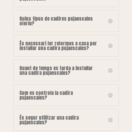
Quins tipus de cadires pujaescales
oferiu?
És necessari fer reformes a casa per
instal·lar una cadira pujaescales?
Quant de temps es tarda a instal·lar
una cadira pujaescales?
Com es controla la cadira
pujaescales?
És segur utilitzar una cadira
pujaescales?