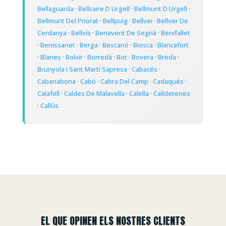
Bellaguarda
·
Bellcaire D Urgell
·
Bellmunt D Urgell
·
Bellmunt Del Priorat
·
Bellpuig
·
Bellvei
·
Bellver De
Cerdanya
·
Bellvís
·
Benavent De Segrià
·
Benifallet
·
Benissanet
·
Berga
·
Bescanó
·
Biosca
·
Blancafort
·
Blanes
·
Bolvir
·
Borredà
·
Bot
·
Bovera
·
Breda
·
Brunyola I Sant Martí Sapresa
·
Cabacés
·
Cabanabona
·
Cabó
·
Cabra Del Camp
·
Cadaqués
·
Calafell
·
Caldes De Malavella
·
Calella
·
Calldetenes
·
Callús
EL QUE OPINEN ELS NOSTRES CLIENTS