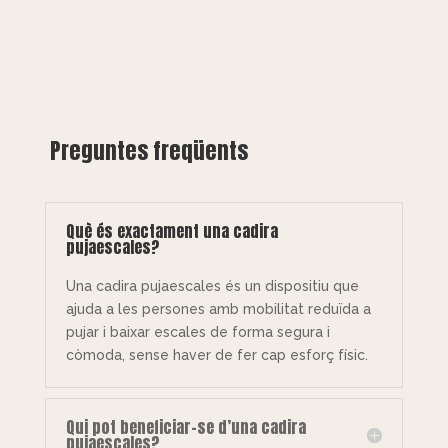
Preguntes freqüents
Què és exactament una cadira
pujaescales?
Una cadira pujaescales és un dispositiu que
ajuda a les persones amb mobilitat reduïda a
pujar i baixar escales de forma segura i
còmoda, sense haver de fer cap esforç físic.
Qui pot beneficiar-se d’una cadira
pujaescales?