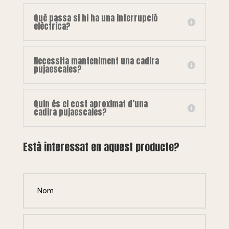
Què passa si hi ha una interrupció
elèctrica?
Necessita manteniment una cadira
pujaescales?
Quin és el cost aproximat d’una
cadira pujaescales?
Està interessat en aquest producte?