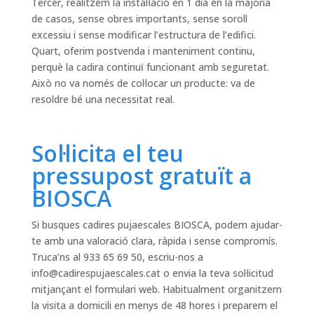
Tercer, realitzem la instal·lació en 1 dia en la majoria
de casos, sense obres importants, sense soroll
excessiu i sense modificar l’estructura de l’edifici.
Quart, oferim postvenda i manteniment continu,
perquè la cadira continuï funcionant amb seguretat.
Això no va només de col·locar un producte: va de
resoldre bé una necessitat real.
Sol·licita el teu
pressupost gratuït a
BIOSCA
Si busques cadires pujaescales BIOSCA, podem ajudar-
te amb una valoració clara, ràpida i sense compromís.
Truca’ns al 933 65 69 50, escriu-nos a
info@cadirespujaescales.cat
o envia la teva sol·licitud
mitjançant el formulari web. Habitualment organitzem
la visita a domicili en menys de 48 hores i preparem el