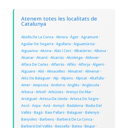
Atenem totes les localitats de
Catalunya
Abella De La Conca
·
Abrera
·
Àger
·
Agramunt
·
Aguilar De Segarra
·
Agullana
·
Aiguamúrcia
·
Aiguaviva
·
Aitona
·
Alàs I Cerc
·
Albatàrrec
·
Albesa
·
Alcanar
·
Alcanó
·
Alcarràs
·
Alcoletge
·
Aldover
·
Alfara De Carles
·
Alfarràs
·
Alfés
·
Alforja
·
Algerri
·
Alguaire
·
Alió
·
Almacelles
·
Almatret
·
Almenar
·
Alòs De Balaguer
·
Alp
·
Alpens
·
Alpicat
·
Altafulla
·
Amer
·
Amposta
·
Andorra
·
Anglès
·
Anglesola
·
Arbeca
·
Arbolí
·
Arbúcies
·
Arenys De Mar
·
Arsèguel
·
Artesa De Lleida
·
Artesa De Segre
·
Ascó
·
Aspa
·
Avià
·
Avinyó
·
Badalona
·
Badia Del
Vallès
·
Bagà
·
Baix Pallars
·
Balaguer
·
Balenyà
·
Banyoles
·
Barbens
·
Barberà De La Conca
·
Barberà Del Vallès
·
Bassella
·
Batea
·
Begur
·