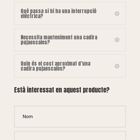
Què passa si hi ha una interrupció
elèctrica?
Necessita manteniment una cadira
pujaescales?
Quin és el cost aproximat d’una
cadira pujaescales?
Està interessat en aquest producte?