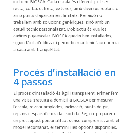
incloent BIOSCA. Cada escala és diferent: pot ser
recta, corba, estreta, exterior, amb diversos replans o
amb punts d’aparcament limitats. Per això no
treballem amb solucions genèriques, sinó amb un
estudi tècnic personalitzat. L’objectiu és que les
cadires pujaescales BIOSCA quedin ben instal·lades,
siguin fàcils d’utilitzar i permetin mantenir l’autonomia
a casa amb tranquil·litat.
Procés d’instal·lació en
4 passos
El procés d’instal·lació és àgil i transparent. Primer fem
una visita gratuïta a domicili a BIOSCA per mesurar
l’escala, revisar amplades, inclinació, punts de gir,
replans i espais d’entrada i sortida. Segon, preparem
un pressupost personalitzat sense compromís, amb el
model recomanat, el termini i les opcions disponibles.