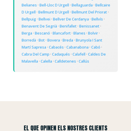
Belianes
·
Bell-Lloc D Urgell
·
Bellaguarda
·
Bellcaire
D Urgell
·
Bellmunt D Urgell
·
Bellmunt Del Priorat
·
Bellpuig
·
Bellvei
·
Bellver De Cerdanya
·
Bellvís
·
Benavent De Segrià
·
Benifallet
·
Benissanet
·
Berga
·
Bescanó
·
Blancafort
·
Blanes
·
Bolvir
·
Borredà
·
Bot
·
Bovera
·
Breda
·
Brunyola I Sant
Martí Sapresa
·
Cabacés
·
Cabanabona
·
Cabó
·
Cabra Del Camp
·
Cadaqués
·
Calafell
·
Caldes De
Malavella
·
Calella
·
Calldetenes
·
Callús
EL QUE OPINEN ELS NOSTRES CLIENTS