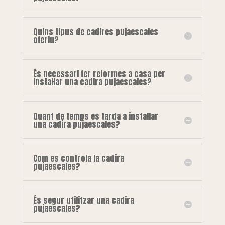
Quins tipus de cadires pujaescales
oferiu?
És necessari fer reformes a casa per
instal·lar una cadira pujaescales?
Quant de temps es tarda a instal·lar
una cadira pujaescales?
Com es controla la cadira
pujaescales?
És segur utilitzar una cadira
pujaescales?