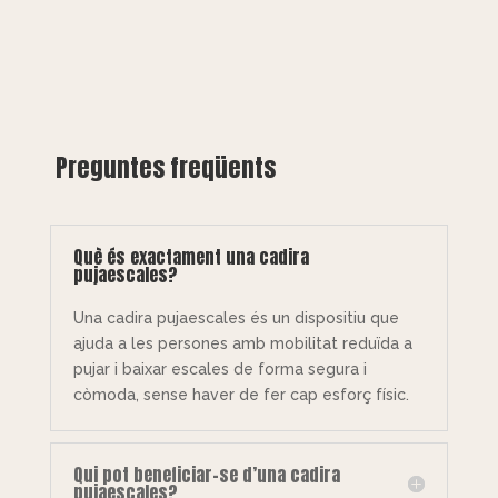
Preguntes freqüents
Què és exactament una cadira
pujaescales?
Una cadira pujaescales és un dispositiu que
ajuda a les persones amb mobilitat reduïda a
pujar i baixar escales de forma segura i
còmoda, sense haver de fer cap esforç físic.
Qui pot beneficiar-se d’una cadira
pujaescales?