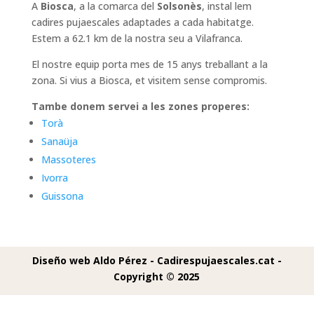
A
Biosca
, a la comarca del
Solsonès
, instal lem
cadires pujaescales adaptades a cada habitatge.
Estem a 62.1 km de la nostra seu a Vilafranca.
El nostre equip porta mes de 15 anys treballant a la
zona. Si vius a Biosca, et visitem sense compromis.
Tambe donem servei a les zones properes:
Torà
Sanaüja
Massoteres
Ivorra
Guissona
Diseño web Aldo Pérez -
Cadirespujaescales.cat -
Copyright © 2025