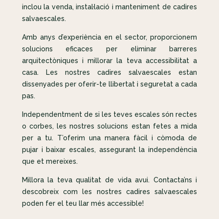
inclou la venda, instal·lació i manteniment de cadires
salvaescales.
Amb anys d’experiència en el sector, proporcionem
solucions eficaces per eliminar barreres
arquitectòniques i millorar la teva accessibilitat a
casa. Les nostres cadires salvaescales estan
dissenyades per oferir-te llibertat i seguretat a cada
pas.
Independentment de si les teves escales són rectes
o corbes, les nostres solucions estan fetes a mida
per a tu. T’oferim una manera fàcil i còmoda de
pujar i baixar escales, assegurant la independència
que et mereixes.
Millora la teva qualitat de vida avui. Contacta’ns i
descobreix com les nostres cadires salvaescales
poden fer el teu llar més accessible!