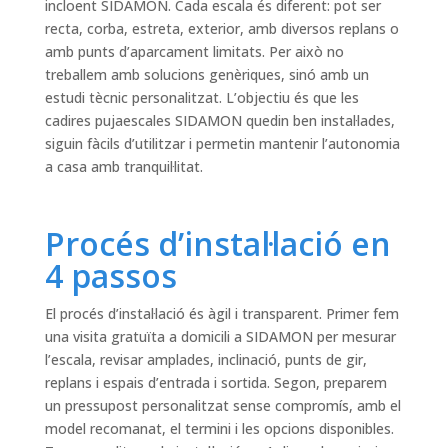
incloent SIDAMON. Cada escala és diferent: pot ser
recta, corba, estreta, exterior, amb diversos replans o
amb punts d’aparcament limitats. Per això no
treballem amb solucions genèriques, sinó amb un
estudi tècnic personalitzat. L’objectiu és que les
cadires pujaescales SIDAMON quedin ben instal·lades,
siguin fàcils d’utilitzar i permetin mantenir l’autonomia
a casa amb tranquil·litat.
Procés d’instal·lació en
4 passos
El procés d’instal·lació és àgil i transparent. Primer fem
una visita gratuïta a domicili a SIDAMON per mesurar
l’escala, revisar amplades, inclinació, punts de gir,
replans i espais d’entrada i sortida. Segon, preparem
un pressupost personalitzat sense compromís, amb el
model recomanat, el termini i les opcions disponibles.