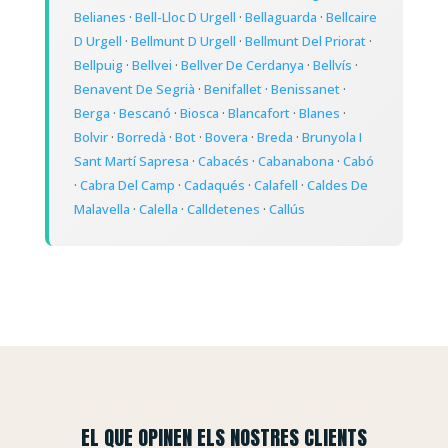
Belianes
·
Bell-Lloc D Urgell
·
Bellaguarda
·
Bellcaire
D Urgell
·
Bellmunt D Urgell
·
Bellmunt Del Priorat
·
Bellpuig
·
Bellvei
·
Bellver De Cerdanya
·
Bellvís
·
Benavent De Segrià
·
Benifallet
·
Benissanet
·
Berga
·
Bescanó
·
Biosca
·
Blancafort
·
Blanes
·
Bolvir
·
Borredà
·
Bot
·
Bovera
·
Breda
·
Brunyola I
Sant Martí Sapresa
·
Cabacés
·
Cabanabona
·
Cabó
·
Cabra Del Camp
·
Cadaqués
·
Calafell
·
Caldes De
Malavella
·
Calella
·
Calldetenes
·
Callús
EL QUE OPINEN ELS NOSTRES CLIENTS