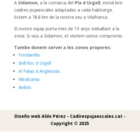
A
Sidamon
, a la comarca del
Pla d Urgell
, instal lem
cadires pujaescales adaptades a cada habitatge.
Estem a 78.8 km de la nostra seu a Vilafranca.
El nostre equip porta mes de 15 anys treballant a la
zona. Si vius a Sidamon, et visitem sense compromis.
Tambe donem servei a les zones properes:
Fondarella
Bell-lloc d Urgell
el Palau d Anglesola
Miralcamp
Bellvís
Diseño web Aldo Pérez -
Cadirespujaescales.cat -
Copyright © 2025