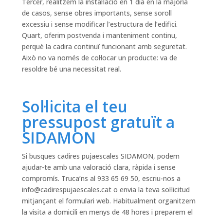
Tercer, realitzem la instal·lació en 1 dia en la majoria
de casos, sense obres importants, sense soroll
excessiu i sense modificar l’estructura de l’edifici.
Quart, oferim postvenda i manteniment continu,
perquè la cadira continuï funcionant amb seguretat.
Això no va només de col·locar un producte: va de
resoldre bé una necessitat real.
Sol·licita el teu
pressupost gratuït a
SIDAMON
Si busques cadires pujaescales SIDAMON, podem
ajudar-te amb una valoració clara, ràpida i sense
compromís. Truca’ns al 933 65 69 50, escriu-nos a
info@cadirespujaescales.cat
o envia la teva sol·licitud
mitjançant el formulari web. Habitualment organitzem
la visita a domicili en menys de 48 hores i preparem el