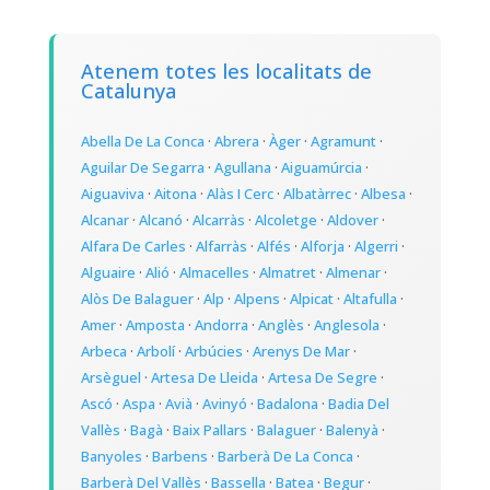
Atenem totes les localitats de
Catalunya
Abella De La Conca
·
Abrera
·
Àger
·
Agramunt
·
Aguilar De Segarra
·
Agullana
·
Aiguamúrcia
·
Aiguaviva
·
Aitona
·
Alàs I Cerc
·
Albatàrrec
·
Albesa
·
Alcanar
·
Alcanó
·
Alcarràs
·
Alcoletge
·
Aldover
·
Alfara De Carles
·
Alfarràs
·
Alfés
·
Alforja
·
Algerri
·
Alguaire
·
Alió
·
Almacelles
·
Almatret
·
Almenar
·
Alòs De Balaguer
·
Alp
·
Alpens
·
Alpicat
·
Altafulla
·
Amer
·
Amposta
·
Andorra
·
Anglès
·
Anglesola
·
Arbeca
·
Arbolí
·
Arbúcies
·
Arenys De Mar
·
Arsèguel
·
Artesa De Lleida
·
Artesa De Segre
·
Ascó
·
Aspa
·
Avià
·
Avinyó
·
Badalona
·
Badia Del
Vallès
·
Bagà
·
Baix Pallars
·
Balaguer
·
Balenyà
·
Banyoles
·
Barbens
·
Barberà De La Conca
·
Barberà Del Vallès
·
Bassella
·
Batea
·
Begur
·