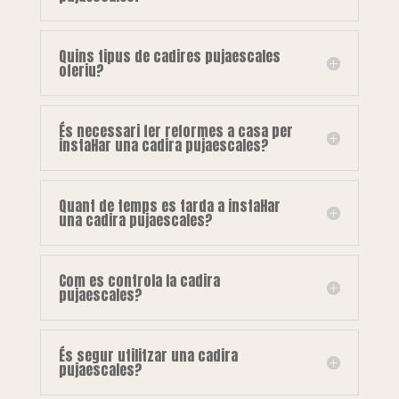
Quins tipus de cadires pujaescales
oferiu?
És necessari fer reformes a casa per
instal·lar una cadira pujaescales?
Quant de temps es tarda a instal·lar
una cadira pujaescales?
Com es controla la cadira
pujaescales?
És segur utilitzar una cadira
pujaescales?