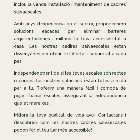
inclou la venda, instal·lació i manteniment de cadires
salvaescales.
Amb anys d’experiència en el sector, proporcionem
solucions eficaces per eliminar barreres
arquitectòniques i millorar la teva accessibilitat a
casa. Les nostres cadires salvaescales estan
dissenyades per oferir-te llibertat i seguretat a cada
pas.
Independentment de si les teves escales són rectes
o corbes, les nostres solucions estan fetes a mida
per a tu. T’oferim una manera fàcil i còmoda de
pujar i baixar escales, assegurant la independència
que et mereixes.
Millora la teva qualitat de vida avui. Contacta’ns i
descobreix com les nostres cadires salvaescales
poden fer el teu llar més accessible!