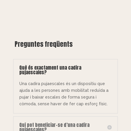
Preguntes freqüents
Què és exactament una cadira
pujaescales?
Una cadira pujaescales és un dispositiu que
ajuda a les persones amb mobilitat reduïda a
pujar i baixar escales de forma segura i
còmoda, sense haver de fer cap esforç físic.
Qui pot beneficiar-se d’una cadira
pujaescales?