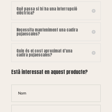
Què passa si hi ha una interrupció
elèctrica?
Necessita manteniment una cadira
pujaescales?
Quin és el cost aproximat d’una
cadira pujaescales?
Està interessat en aquest producte?