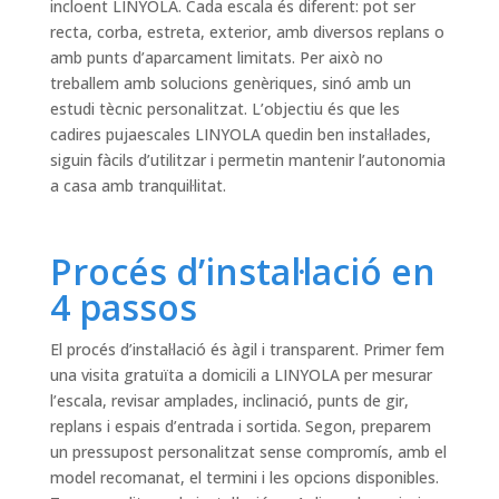
incloent LINYOLA. Cada escala és diferent: pot ser
recta, corba, estreta, exterior, amb diversos replans o
amb punts d’aparcament limitats. Per això no
treballem amb solucions genèriques, sinó amb un
estudi tècnic personalitzat. L’objectiu és que les
cadires pujaescales LINYOLA quedin ben instal·lades,
siguin fàcils d’utilitzar i permetin mantenir l’autonomia
a casa amb tranquil·litat.
Procés d’instal·lació en
4 passos
El procés d’instal·lació és àgil i transparent. Primer fem
una visita gratuïta a domicili a LINYOLA per mesurar
l’escala, revisar amplades, inclinació, punts de gir,
replans i espais d’entrada i sortida. Segon, preparem
un pressupost personalitzat sense compromís, amb el
model recomanat, el termini i les opcions disponibles.