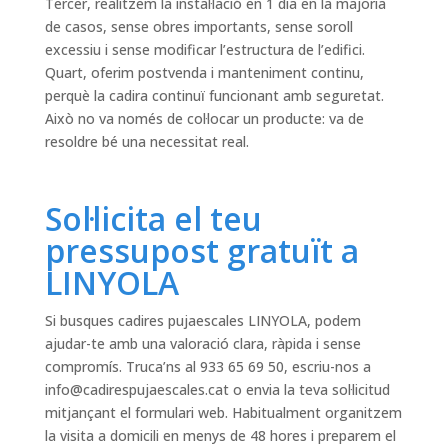
Tercer, realitzem la instal·lació en 1 dia en la majoria
de casos, sense obres importants, sense soroll
excessiu i sense modificar l’estructura de l’edifici.
Quart, oferim postvenda i manteniment continu,
perquè la cadira continuï funcionant amb seguretat.
Això no va només de col·locar un producte: va de
resoldre bé una necessitat real.
Sol·licita el teu
pressupost gratuït a
LINYOLA
Si busques cadires pujaescales LINYOLA, podem
ajudar-te amb una valoració clara, ràpida i sense
compromís. Truca’ns al 933 65 69 50, escriu-nos a
info@cadirespujaescales.cat
o envia la teva sol·licitud
mitjançant el formulari web. Habitualment organitzem
la visita a domicili en menys de 48 hores i preparem el