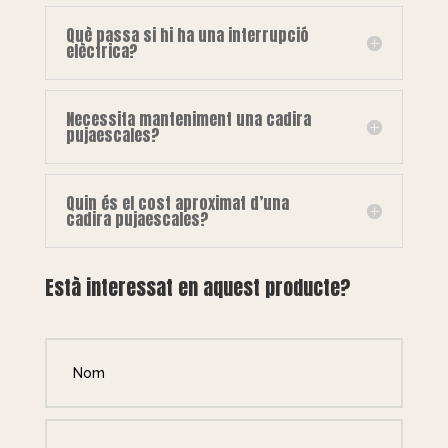
Què passa si hi ha una interrupció
elèctrica?
Necessita manteniment una cadira
pujaescales?
Quin és el cost aproximat d’una
cadira pujaescales?
Està interessat en aquest producte?