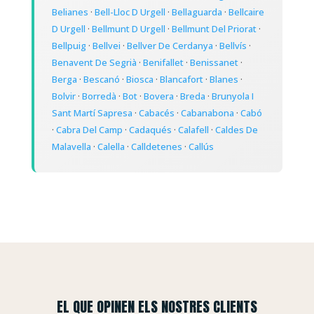
Belianes
·
Bell-Lloc D Urgell
·
Bellaguarda
·
Bellcaire
D Urgell
·
Bellmunt D Urgell
·
Bellmunt Del Priorat
·
Bellpuig
·
Bellvei
·
Bellver De Cerdanya
·
Bellvís
·
Benavent De Segrià
·
Benifallet
·
Benissanet
·
Berga
·
Bescanó
·
Biosca
·
Blancafort
·
Blanes
·
Bolvir
·
Borredà
·
Bot
·
Bovera
·
Breda
·
Brunyola I
Sant Martí Sapresa
·
Cabacés
·
Cabanabona
·
Cabó
·
Cabra Del Camp
·
Cadaqués
·
Calafell
·
Caldes De
Malavella
·
Calella
·
Calldetenes
·
Callús
EL QUE OPINEN ELS NOSTRES CLIENTS