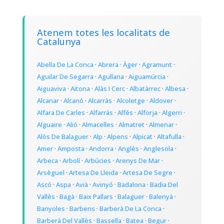
Atenem totes les localitats de
Catalunya
Abella De La Conca
·
Abrera
·
Àger
·
Agramunt
·
Aguilar De Segarra
·
Agullana
·
Aiguamúrcia
·
Aiguaviva
·
Aitona
·
Alàs I Cerc
·
Albatàrrec
·
Albesa
·
Alcanar
·
Alcanó
·
Alcarràs
·
Alcoletge
·
Aldover
·
Alfara De Carles
·
Alfarràs
·
Alfés
·
Alforja
·
Algerri
·
Alguaire
·
Alió
·
Almacelles
·
Almatret
·
Almenar
·
Alòs De Balaguer
·
Alp
·
Alpens
·
Alpicat
·
Altafulla
·
Amer
·
Amposta
·
Andorra
·
Anglès
·
Anglesola
·
Arbeca
·
Arbolí
·
Arbúcies
·
Arenys De Mar
·
Arsèguel
·
Artesa De Lleida
·
Artesa De Segre
·
Ascó
·
Aspa
·
Avià
·
Avinyó
·
Badalona
·
Badia Del
Vallès
·
Bagà
·
Baix Pallars
·
Balaguer
·
Balenyà
·
Banyoles
·
Barbens
·
Barberà De La Conca
·
Barberà Del Vallès
·
Bassella
·
Batea
·
Begur
·