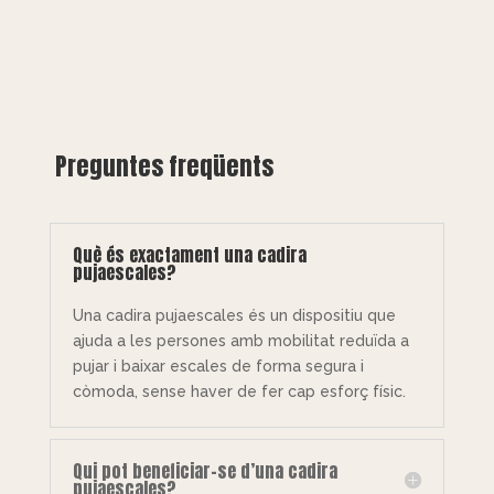
Preguntes freqüents
Què és exactament una cadira
pujaescales?
Una cadira pujaescales és un dispositiu que
ajuda a les persones amb mobilitat reduïda a
pujar i baixar escales de forma segura i
còmoda, sense haver de fer cap esforç físic.
Qui pot beneficiar-se d’una cadira
pujaescales?