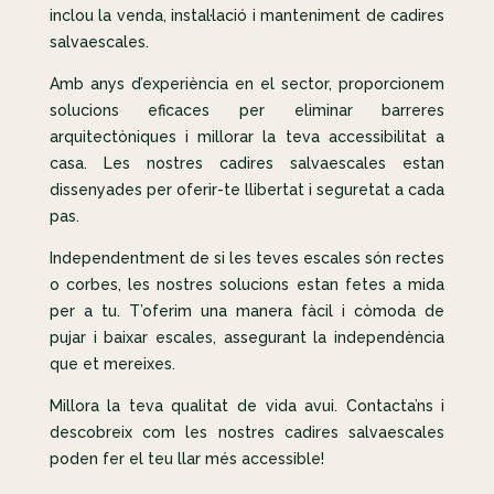
inclou la venda, instal·lació i manteniment de cadires
salvaescales.
Amb anys d’experiència en el sector, proporcionem
solucions eficaces per eliminar barreres
arquitectòniques i millorar la teva accessibilitat a
casa. Les nostres cadires salvaescales estan
dissenyades per oferir-te llibertat i seguretat a cada
pas.
Independentment de si les teves escales són rectes
o corbes, les nostres solucions estan fetes a mida
per a tu. T’oferim una manera fàcil i còmoda de
pujar i baixar escales, assegurant la independència
que et mereixes.
Millora la teva qualitat de vida avui. Contacta’ns i
descobreix com les nostres cadires salvaescales
poden fer el teu llar més accessible!