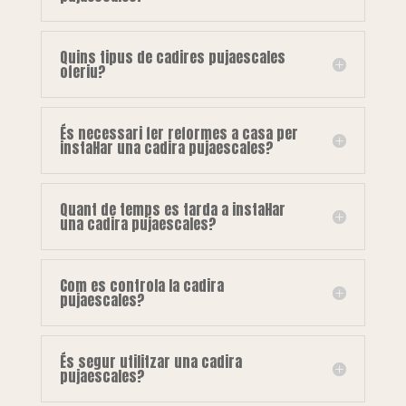
Quins tipus de cadires pujaescales
oferiu?
És necessari fer reformes a casa per
instal·lar una cadira pujaescales?
Quant de temps es tarda a instal·lar
una cadira pujaescales?
Com es controla la cadira
pujaescales?
És segur utilitzar una cadira
pujaescales?