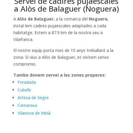
Servei de cadires pujaescales
a Alòs de Balaguer (Noguera)
A
Alòs de Balaguer
, a la comarca del
Noguera
,
instal lem cadires pujaescales adaptades a cada
habitatge. Estem a 87.9 km de la nostra seu a
Vilafranca.
El nostre equip porta mes de 15 anys treballant a la
zona. Si vius a Alòs de Balaguer, et visitem sense
compromis.
Tambe donem servei a les zones properes:
Foradada
Cubells
Artesa de Segre
Camarasa
Vilanova de Meià