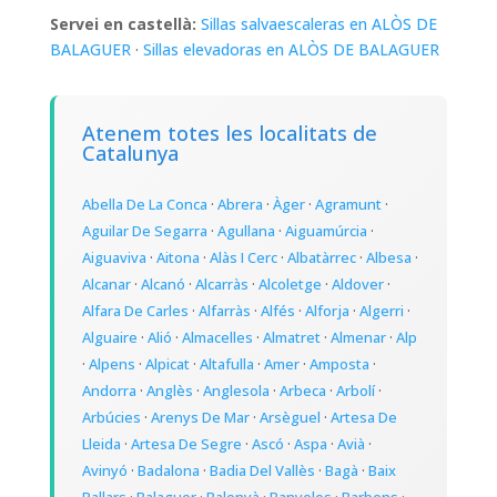
Servei en castellà:
Sillas salvaescaleras en ALÒS DE
BALAGUER
·
Sillas elevadoras en ALÒS DE BALAGUER
Atenem totes les localitats de
Catalunya
Abella De La Conca
·
Abrera
·
Àger
·
Agramunt
·
Aguilar De Segarra
·
Agullana
·
Aiguamúrcia
·
Aiguaviva
·
Aitona
·
Alàs I Cerc
·
Albatàrrec
·
Albesa
·
Alcanar
·
Alcanó
·
Alcarràs
·
Alcoletge
·
Aldover
·
Alfara De Carles
·
Alfarràs
·
Alfés
·
Alforja
·
Algerri
·
Alguaire
·
Alió
·
Almacelles
·
Almatret
·
Almenar
·
Alp
·
Alpens
·
Alpicat
·
Altafulla
·
Amer
·
Amposta
·
Andorra
·
Anglès
·
Anglesola
·
Arbeca
·
Arbolí
·
Arbúcies
·
Arenys De Mar
·
Arsèguel
·
Artesa De
Lleida
·
Artesa De Segre
·
Ascó
·
Aspa
·
Avià
·
Avinyó
·
Badalona
·
Badia Del Vallès
·
Bagà
·
Baix