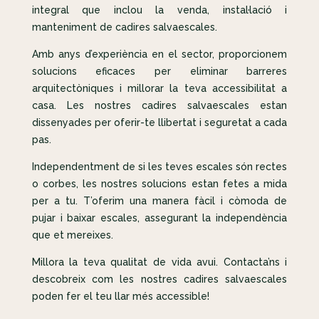
integral que inclou la venda, instal·lació i
manteniment de cadires salvaescales.
Amb anys d’experiència en el sector, proporcionem
solucions eficaces per eliminar barreres
arquitectòniques i millorar la teva accessibilitat a
casa. Les nostres cadires salvaescales estan
dissenyades per oferir-te llibertat i seguretat a cada
pas.
Independentment de si les teves escales són rectes
o corbes, les nostres solucions estan fetes a mida
per a tu. T’oferim una manera fàcil i còmoda de
pujar i baixar escales, assegurant la independència
que et mereixes.
Millora la teva qualitat de vida avui. Contacta’ns i
descobreix com les nostres cadires salvaescales
poden fer el teu llar més accessible!