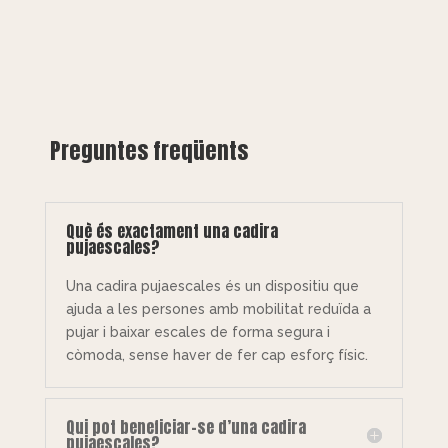
Preguntes freqüents
Què és exactament una cadira
pujaescales?
Una cadira pujaescales és un dispositiu que
ajuda a les persones amb mobilitat reduïda a
pujar i baixar escales de forma segura i
còmoda, sense haver de fer cap esforç físic.
Qui pot beneficiar-se d’una cadira
pujaescales?