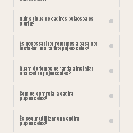
Quins tipus de cadires pujaescales
oferiu?
És necessari fer reformes a casa per
instal·lar una cadira pujaescales?
Quant de temps es tarda a instal·lar
una cadira pujaescales?
Com es controla la cadira
pujaescales?
És segur utilitzar una cadira
pujaescales?