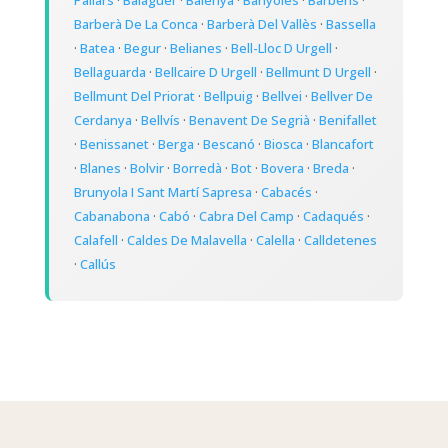
Pallars
·
Balaguer
·
Balenyà
·
Banyoles
·
Barbens
·
Barberà De La Conca
·
Barberà Del Vallès
·
Bassella
·
Batea
·
Begur
·
Belianes
·
Bell-Lloc D Urgell
·
Bellaguarda
·
Bellcaire D Urgell
·
Bellmunt D Urgell
·
Bellmunt Del Priorat
·
Bellpuig
·
Bellvei
·
Bellver De
Cerdanya
·
Bellvís
·
Benavent De Segrià
·
Benifallet
·
Benissanet
·
Berga
·
Bescanó
·
Biosca
·
Blancafort
·
Blanes
·
Bolvir
·
Borredà
·
Bot
·
Bovera
·
Breda
·
Brunyola I Sant Martí Sapresa
·
Cabacés
·
Cabanabona
·
Cabó
·
Cabra Del Camp
·
Cadaqués
·
Calafell
·
Caldes De Malavella
·
Calella
·
Calldetenes
·
Callús