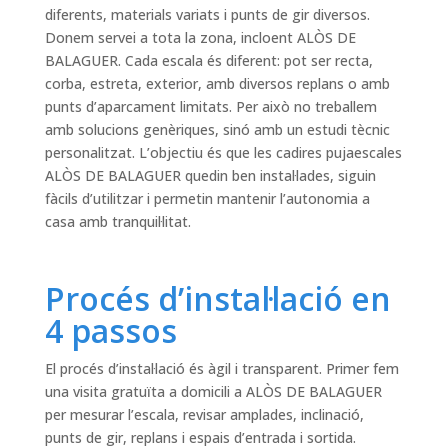
diferents, materials variats i punts de gir diversos.
Donem servei a tota la zona, incloent ALÒS DE
BALAGUER. Cada escala és diferent: pot ser recta,
corba, estreta, exterior, amb diversos replans o amb
punts d’aparcament limitats. Per això no treballem
amb solucions genèriques, sinó amb un estudi tècnic
personalitzat. L’objectiu és que les cadires pujaescales
ALÒS DE BALAGUER quedin ben instal·lades, siguin
fàcils d’utilitzar i permetin mantenir l’autonomia a
casa amb tranquil·litat.
Procés d’instal·lació en
4 passos
El procés d’instal·lació és àgil i transparent. Primer fem
una visita gratuïta a domicili a ALÒS DE BALAGUER
per mesurar l’escala, revisar amplades, inclinació,
punts de gir, replans i espais d’entrada i sortida.