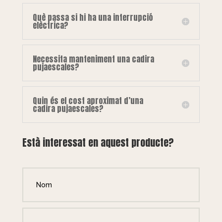
Què passa si hi ha una interrupció
elèctrica?
Necessita manteniment una cadira
pujaescales?
Quin és el cost aproximat d’una
cadira pujaescales?
Està interessat en aquest producte?