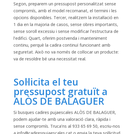
Segon, preparem un pressupost personalitzat sense
compromís, amb el model recomanat, el termini i les
opcions disponibles. Tercer, realitzem la instal·lació en
1 dia en la majoria de casos, sense obres importants,
sense soroll excessiu i sense modificar l’estructura de
l’edifici. Quart, oferim postvenda i manteniment
continu, perquè la cadira continuï funcionant amb
seguretat. Això no va només de col·locar un producte:
va de resoldre bé una necessitat real.
Sol·licita el teu
pressupost gratuït a
ALÒS DE BALAGUER
Si busques cadires pujaescales ALÒS DE BALAGUER,
podem ajudar-te amb una valoració clara, ràpida i
sense compromís. Truca’ns al 933 65 69 50, escriu-nos
a
info@cadirespujaescales.cat
o envia la teva sol·licitud