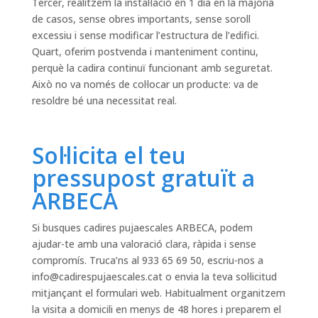
Tercer, realitzem la instal·lació en 1 dia en la majoria
de casos, sense obres importants, sense soroll
excessiu i sense modificar l’estructura de l’edifici.
Quart, oferim postvenda i manteniment continu,
perquè la cadira continuï funcionant amb seguretat.
Això no va només de col·locar un producte: va de
resoldre bé una necessitat real.
Sol·licita el teu
pressupost gratuït a
ARBECA
Si busques cadires pujaescales ARBECA, podem
ajudar-te amb una valoració clara, ràpida i sense
compromís. Truca’ns al 933 65 69 50, escriu-nos a
info@cadirespujaescales.cat
o envia la teva sol·licitud
mitjançant el formulari web. Habitualment organitzem
la visita a domicili en menys de 48 hores i preparem el