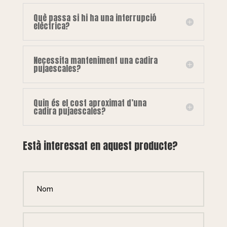
Què passa si hi ha una interrupció
elèctrica?
Necessita manteniment una cadira
pujaescales?
Quin és el cost aproximat d’una
cadira pujaescales?
Està interessat en aquest producte?