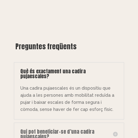
Preguntes freqüents
Què és exactament una cadira
pujaescales?
Una cadira pujaescales és un dispositiu que
ajuda a les persones amb mobilitat reduïda a
pujar i baixar escales de forma segura i
còmoda, sense haver de fer cap esforç físic.
Qui pot beneficiar-se d’una cadira
pujaescales?