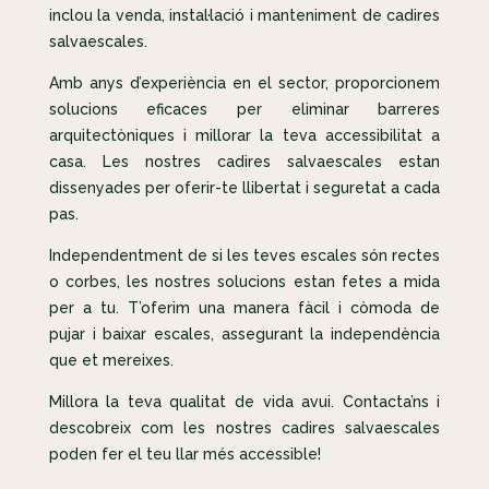
inclou la venda, instal·lació i manteniment de cadires
salvaescales.
Amb anys d’experiència en el sector, proporcionem
solucions eficaces per eliminar barreres
arquitectòniques i millorar la teva accessibilitat a
casa. Les nostres cadires salvaescales estan
dissenyades per oferir-te llibertat i seguretat a cada
pas.
Independentment de si les teves escales són rectes
o corbes, les nostres solucions estan fetes a mida
per a tu. T’oferim una manera fàcil i còmoda de
pujar i baixar escales, assegurant la independència
que et mereixes.
Millora la teva qualitat de vida avui. Contacta’ns i
descobreix com les nostres cadires salvaescales
poden fer el teu llar més accessible!