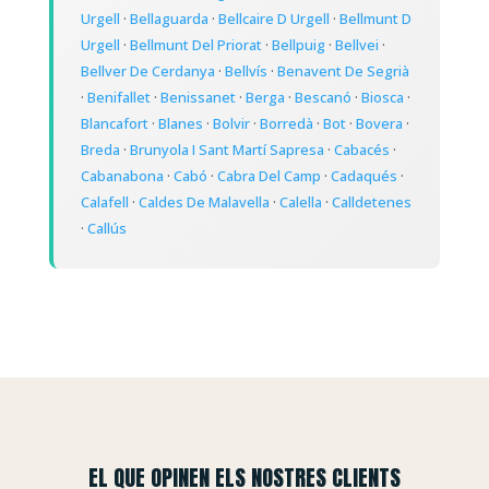
Urgell
·
Bellaguarda
·
Bellcaire D Urgell
·
Bellmunt D
Urgell
·
Bellmunt Del Priorat
·
Bellpuig
·
Bellvei
·
Bellver De Cerdanya
·
Bellvís
·
Benavent De Segrià
·
Benifallet
·
Benissanet
·
Berga
·
Bescanó
·
Biosca
·
Blancafort
·
Blanes
·
Bolvir
·
Borredà
·
Bot
·
Bovera
·
Breda
·
Brunyola I Sant Martí Sapresa
·
Cabacés
·
Cabanabona
·
Cabó
·
Cabra Del Camp
·
Cadaqués
·
Calafell
·
Caldes De Malavella
·
Calella
·
Calldetenes
·
Callús
EL QUE OPINEN ELS NOSTRES CLIENTS