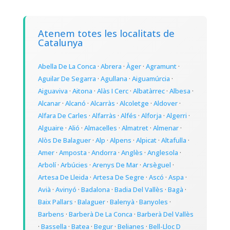
Atenem totes les localitats de
Catalunya
Abella De La Conca
·
Abrera
·
Àger
·
Agramunt
·
Aguilar De Segarra
·
Agullana
·
Aiguamúrcia
·
Aiguaviva
·
Aitona
·
Alàs I Cerc
·
Albatàrrec
·
Albesa
·
Alcanar
·
Alcanó
·
Alcarràs
·
Alcoletge
·
Aldover
·
Alfara De Carles
·
Alfarràs
·
Alfés
·
Alforja
·
Algerri
·
Alguaire
·
Alió
·
Almacelles
·
Almatret
·
Almenar
·
Alòs De Balaguer
·
Alp
·
Alpens
·
Alpicat
·
Altafulla
·
Amer
·
Amposta
·
Andorra
·
Anglès
·
Anglesola
·
Arbolí
·
Arbúcies
·
Arenys De Mar
·
Arsèguel
·
Artesa De Lleida
·
Artesa De Segre
·
Ascó
·
Aspa
·
Avià
·
Avinyó
·
Badalona
·
Badia Del Vallès
·
Bagà
·
Baix Pallars
·
Balaguer
·
Balenyà
·
Banyoles
·
Barbens
·
Barberà De La Conca
·
Barberà Del Vallès
·
Bassella
·
Batea
·
Begur
·
Belianes
·
Bell-Lloc D