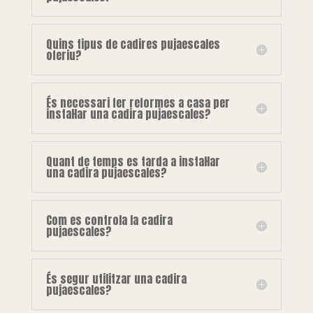
Quins tipus de cadires pujaescales
oferiu?
És necessari fer reformes a casa per
instal·lar una cadira pujaescales?
Quant de temps es tarda a instal·lar
una cadira pujaescales?
Com es controla la cadira
pujaescales?
És segur utilitzar una cadira
pujaescales?