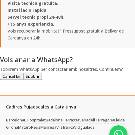
Visita tecnica gratuita
.
Instal lacio rapida
.
Servei tecnic propi 24-48h
.
+15 anys experiencia
.
Vols recuperar la mobilitat? Pressupost gratuit a Bellver de
Cerdanya en 24h.
Vols anar a WhatsApp?
Tobrirem WhatsApp per contactar amb nosaltres. Continuem?
Cancel lar
Si, obrir
Cadires Pujaescales a Catalunya
Barcelona
L Hospitalet
Badalona
Terrassa
Sabadell
Tarragona
Lleida
Girona
Mataro
Reus
Manresa
Vilafranca
Vic
Igualada