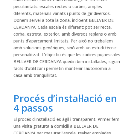
peculiaritats: escales rectes o corbes, amples
diferents, materials variats i punts de gir diversos.
Donem servei a tota la zona, incloent BELLVER DE
CERDANYA. Cada escala és diferent: pot ser recta,
corba, estreta, exterior, amb diversos replans o amb
punts d’aparcament limitats. Per això no treballem
amb solucions genèriques, sinó amb un estudi tècnic
personalitzat. L’objectiu és que les cadires pujaescales
BELLVER DE CERDANYA quedin ben instal·lades, siguin
fàcils d’utilitzar i permetin mantenir l’autonomia a
casa amb tranquil·litat.
Procés d’instal·lació en
4 passos
El procés d’instal·lació és àgil i transparent. Primer fem
una visita gratuïta a domicili a BELLVER DE
CERDANYA per mesurar l’escala, revisar amplades,