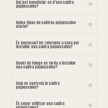
Qui pot beneficiar-se d’una cadira
pujaescales?
Quins tipus de cadires pujaescales
oferiu?
És necessari fer reformes a casa per
instal·lar una cadira pujaescales?
Quant de temps es tarda a instal·lar
una cadira pujaescales?
Com es controla la cadira
pujaescales?
És segur utilitzar una cadira
pujaescales?