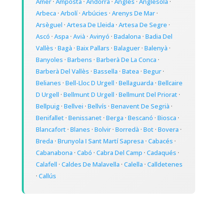
Amer
·
Amposta
·
Andorra
·
Anglès
·
Anglesola
·
Arbeca
·
Arbolí
·
Arbúcies
·
Arenys De Mar
·
Arsèguel
·
Artesa De Lleida
·
Artesa De Segre
·
Ascó
·
Aspa
·
Avià
·
Avinyó
·
Badalona
·
Badia Del
Vallès
·
Bagà
·
Baix Pallars
·
Balaguer
·
Balenyà
·
Banyoles
·
Barbens
·
Barberà De La Conca
·
Barberà Del Vallès
·
Bassella
·
Batea
·
Begur
·
Belianes
·
Bell-Lloc D Urgell
·
Bellaguarda
·
Bellcaire
D Urgell
·
Bellmunt D Urgell
·
Bellmunt Del Priorat
·
Bellpuig
·
Bellvei
·
Bellvís
·
Benavent De Segrià
·
Benifallet
·
Benissanet
·
Berga
·
Bescanó
·
Biosca
·
Blancafort
·
Blanes
·
Bolvir
·
Borredà
·
Bot
·
Bovera
·
Breda
·
Brunyola I Sant Martí Sapresa
·
Cabacés
·
Cabanabona
·
Cabó
·
Cabra Del Camp
·
Cadaqués
·
Calafell
·
Caldes De Malavella
·
Calella
·
Calldetenes
·
Callús