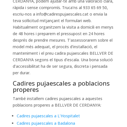
CERDANYA, podem ajudar-te amb una valoració clara,
ràpida i sense compromís. Truca’ns al 933 65 69 50,
escriu-nos a
info@cadirespujaescales.cat
o envia la
teva sol·licitud mitjançant el formulari web.
Habitualment organitzem la visita a domicili en menys
de 48 hores i preparem el pressupost en 24 hores
després de prendre mesures. T’assessorarem sobre el
model més adequat, el procés d’instal·lació, el
manteniment i el preu cadira pujaescales BELLVER DE
CERDANYA segons el tipus d’escala. Una bona solució
d’accessibilitat ha de ser segura, discreta i pensada
per durar.
Cadires pujaescales a poblacions
properes
També instal·lem cadires pujaescales a aquestes
poblacions properes a BELLVER DE CERDANYA:
Cadires pujaescales a L’Hospitalet
Cadires pujaescales a Badalona