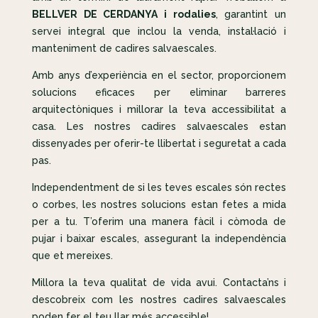
BELLVER DE CERDANYA i rodalies
, garantint un
servei integral que inclou la venda, instal·lació i
manteniment de cadires salvaescales.
Amb anys d’experiència en el sector, proporcionem
solucions eficaces per eliminar barreres
arquitectòniques i millorar la teva accessibilitat a
casa. Les nostres cadires salvaescales estan
dissenyades per oferir-te llibertat i seguretat a cada
pas.
Independentment de si les teves escales són rectes
o corbes, les nostres solucions estan fetes a mida
per a tu. T’oferim una manera fàcil i còmoda de
pujar i baixar escales, assegurant la independència
que et mereixes.
Millora la teva qualitat de vida avui. Contacta’ns i
descobreix com les nostres cadires salvaescales
poden fer el teu llar més accessible!