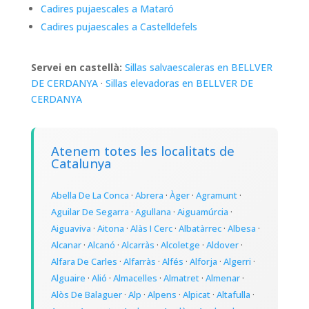
Cadires pujaescales a Mataró
Cadires pujaescales a Castelldefels
Servei en castellà:
Sillas salvaescaleras en BELLVER
DE CERDANYA
·
Sillas elevadoras en BELLVER DE
CERDANYA
Atenem totes les localitats de
Catalunya
Abella De La Conca
·
Abrera
·
Àger
·
Agramunt
·
Aguilar De Segarra
·
Agullana
·
Aiguamúrcia
·
Aiguaviva
·
Aitona
·
Alàs I Cerc
·
Albatàrrec
·
Albesa
·
Alcanar
·
Alcanó
·
Alcarràs
·
Alcoletge
·
Aldover
·
Alfara De Carles
·
Alfarràs
·
Alfés
·
Alforja
·
Algerri
·
Alguaire
·
Alió
·
Almacelles
·
Almatret
·
Almenar
·
Alòs De Balaguer
·
Alp
·
Alpens
·
Alpicat
·
Altafulla
·