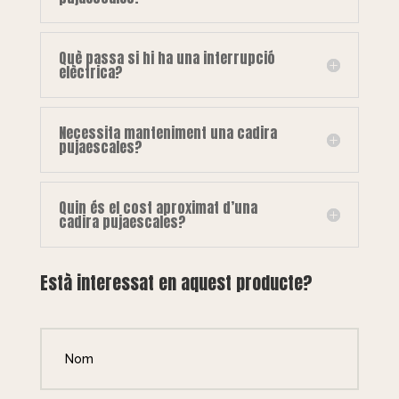
Què passa si hi ha una interrupció
elèctrica?
Necessita manteniment una cadira
pujaescales?
Quin és el cost aproximat d’una
cadira pujaescales?
Està interessat en aquest producte?