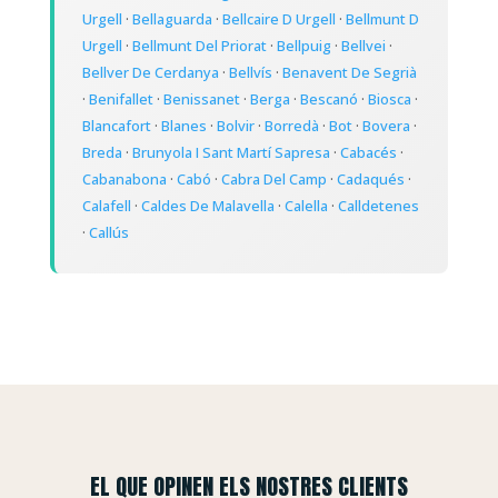
Urgell
·
Bellaguarda
·
Bellcaire D Urgell
·
Bellmunt D
Urgell
·
Bellmunt Del Priorat
·
Bellpuig
·
Bellvei
·
Bellver De Cerdanya
·
Bellvís
·
Benavent De Segrià
·
Benifallet
·
Benissanet
·
Berga
·
Bescanó
·
Biosca
·
Blancafort
·
Blanes
·
Bolvir
·
Borredà
·
Bot
·
Bovera
·
Breda
·
Brunyola I Sant Martí Sapresa
·
Cabacés
·
Cabanabona
·
Cabó
·
Cabra Del Camp
·
Cadaqués
·
Calafell
·
Caldes De Malavella
·
Calella
·
Calldetenes
·
Callús
EL QUE OPINEN ELS NOSTRES CLIENTS