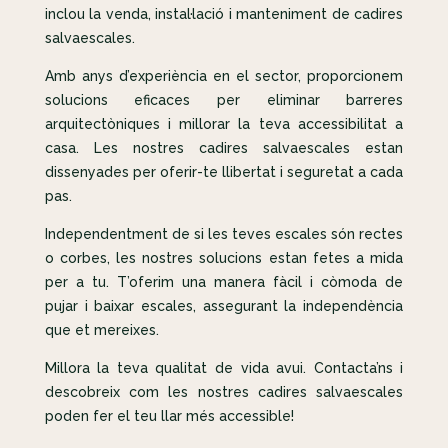
inclou la venda, instal·lació i manteniment de cadires
salvaescales.
Amb anys d’experiència en el sector, proporcionem
solucions eficaces per eliminar barreres
arquitectòniques i millorar la teva accessibilitat a
casa. Les nostres cadires salvaescales estan
dissenyades per oferir-te llibertat i seguretat a cada
pas.
Independentment de si les teves escales són rectes
o corbes, les nostres solucions estan fetes a mida
per a tu. T’oferim una manera fàcil i còmoda de
pujar i baixar escales, assegurant la independència
que et mereixes.
Millora la teva qualitat de vida avui. Contacta’ns i
descobreix com les nostres cadires salvaescales
poden fer el teu llar més accessible!