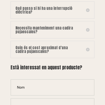
Què passa si hi ha una interrupció
elèctrica?
Necessita manteniment una cadira
pujaescales?
Quin és el cost aproximat d’una
cadira pujaescales?
Està interessat en aquest producte?