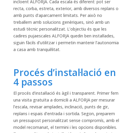
incloent ALFORJA. Cada escala és diferent: pot ser
recta, corba, estreta, exterior, amb diversos replans o
amb punts d’aparcament limitats. Per això no
treballem amb solucions genèriques, sinó amb un
estudi tècnic personalitzat. L’objectiu és que les
cadires pujaescales ALFORJA quedin ben instal·lades,
siguin fàcils d’utilitzar i permetin mantenir l’autonomia
a casa amb tranquil·litat.
Procés d’instal·lació en
4 passos
El procés d’instal·lació és àgil i transparent. Primer fem
una visita gratuïta a domicili a ALFORJA per mesurar
l’escala, revisar amplades, inclinació, punts de gir,
replans i espais d’entrada i sortida. Segon, preparem
un pressupost personalitzat sense compromís, amb el
model recomanat, el termini i les opcions disponibles.