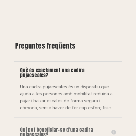
Preguntes freqüents
Què és exactament una cadira
pujaescales?
Una cadira pujaescales és un dispositiu que
ajuda a les persones amb mobilitat reduïda a
pujar i baixar escales de forma segura i
còmoda, sense haver de fer cap esforç físic.
Qui pot beneficiar-se d’una cadira
pujaescales?