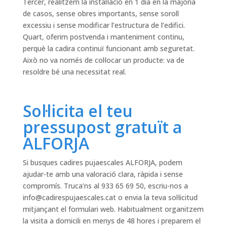
Tercer, realitzem la instal·lació en 1 dia en la majoria
de casos, sense obres importants, sense soroll
excessiu i sense modificar l’estructura de l’edifici.
Quart, oferim postvenda i manteniment continu,
perquè la cadira continuï funcionant amb seguretat.
Això no va només de col·locar un producte: va de
resoldre bé una necessitat real.
Sol·licita el teu
pressupost gratuït a
ALFORJA
Si busques cadires pujaescales ALFORJA, podem
ajudar-te amb una valoració clara, ràpida i sense
compromís. Truca’ns al 933 65 69 50, escriu-nos a
info@cadirespujaescales.cat
o envia la teva sol·licitud
mitjançant el formulari web. Habitualment organitzem
la visita a domicili en menys de 48 hores i preparem el