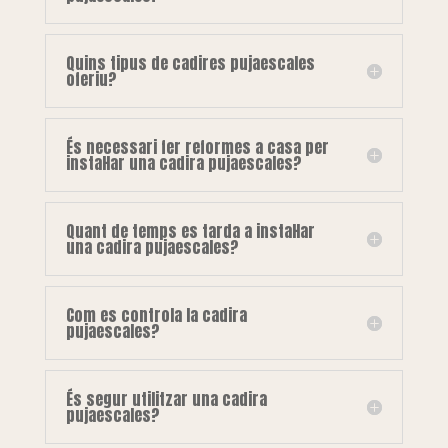
Quins tipus de cadires pujaescales
oferiu?
És necessari fer reformes a casa per
instal·lar una cadira pujaescales?
Quant de temps es tarda a instal·lar
una cadira pujaescales?
Com es controla la cadira
pujaescales?
És segur utilitzar una cadira
pujaescales?