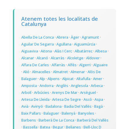
Atenem totes les localitats de
Catalunya
Abella De La Conca
·
Abrera
·
Àger
·
Agramunt
·
Aguilar De Segarra
·
Agullana
·
Aiguamúrcia
·
Aiguaviva
·
Aitona
·
Alàs I Cerc
·
Albatàrrec
·
Albesa
·
Alcanar
·
Alcanó
·
Alcarràs
·
Alcoletge
·
Aldover
·
Alfara De Carles
·
Alfarràs
·
Alfés
·
Algerri
·
Alguaire
·
Alió
·
Almacelles
·
Almatret
·
Almenar
·
Alòs De
Balaguer
·
Alp
·
Alpens
·
Alpicat
·
Altafulla
·
Amer
·
Amposta
·
Andorra
·
Anglès
·
Anglesola
·
Arbeca
·
Arbolí
·
Arbúcies
·
Arenys De Mar
·
Arsèguel
·
Artesa De Lleida
·
Artesa De Segre
·
Ascó
·
Aspa
·
Avià
·
Avinyó
·
Badalona
·
Badia Del Vallès
·
Bagà
·
Baix Pallars
·
Balaguer
·
Balenyà
·
Banyoles
·
Barbens
·
Barberà De La Conca
·
Barberà Del Vallès
·
Bassella
·
Batea
·
Begur
·
Belianes
·
Bell-Lloc D