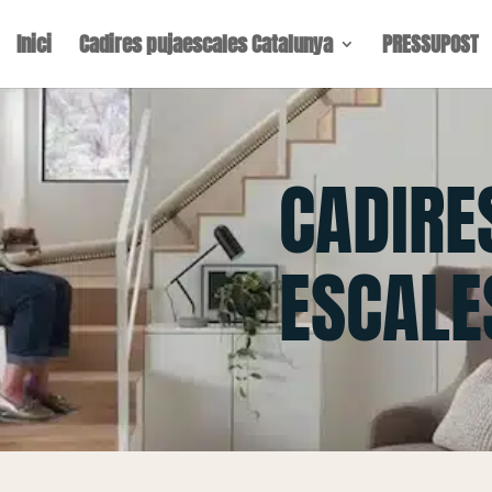
Inici
Cadires pujaescales Catalunya
PRESSUPOST
CADIRE
ESCALE