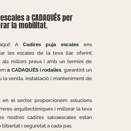
aescales a CADAQUÉS per
ar la mobilitat.
 aquí! A
Cadires puja escales
ens
r les escales de la teva llar, oferint
t als millors preus i amb un termini de
llem
a CADAQUÉS i rodalies
, garantint un
u la venda, instal·lació i manteniment de
 en el sector, proporcionem solucions
reres arquitectòniques i millorar la teva
Les nostres cadires salvaescales estan
llibertat i seguretat a cada pas.