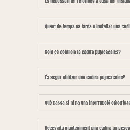
És necessari fer reformes a casa per instal·
Quant de temps es tarda a instal·lar una cad
Com es controla la cadira pujaescales?
És segur utilitzar una cadira pujaescales?
Què passa si hi ha una interrupció elèctrica
Necessita manteniment una cadira pujaesca