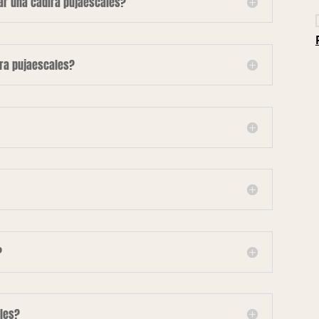
lar una cadira pujaescales?
ira pujaescales?
?
les?