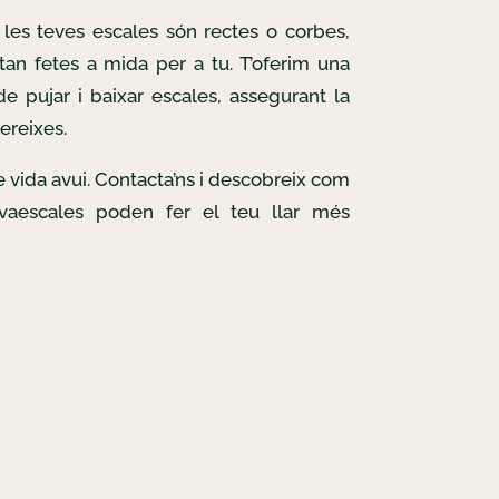
les teves escales són rectes o corbes,
tan fetes a mida per a tu. T’oferim una
e pujar i baixar escales, assegurant la
ereixes.
de vida avui. Contacta’ns i descobreix com
lvaescales poden fer el teu llar més