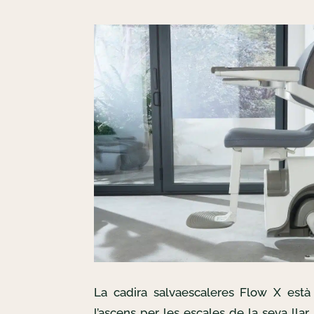
La cadira salvaescaleres Flow X està 
l’ascens per les escales de la seva llar