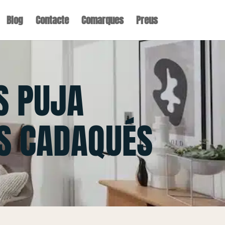
Blog
Contacte
Comarques
Preus
S PUJA
S CADAQUÉS