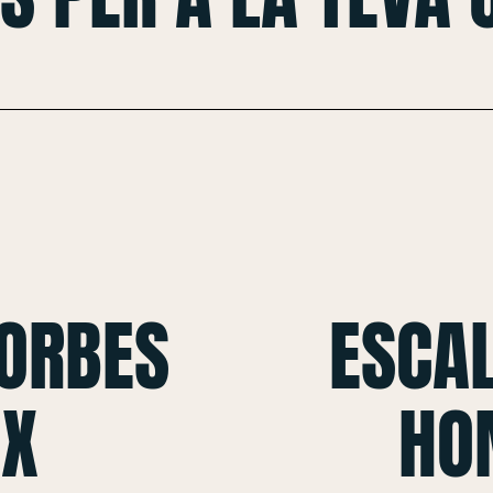
CORBES
ESCAL
 X
HO