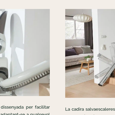
dissenyada per facilitar
La cadira salvaescalere
, adaptant-se a qualsevol