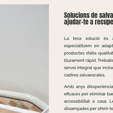
Solucions de salv
ajudar-te a recuper
La teva solució és
especialitzem en adapta
productes d’alta qualita
lliurament ràpid. Treba
servei integral que inclo
cadires salvaescales.
Amb anys d’experiència
eficaces per eliminar bar
accessibilitat a casa. 
dissenyades per oferir-te 