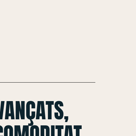
VANÇATS,
 COMODITAT