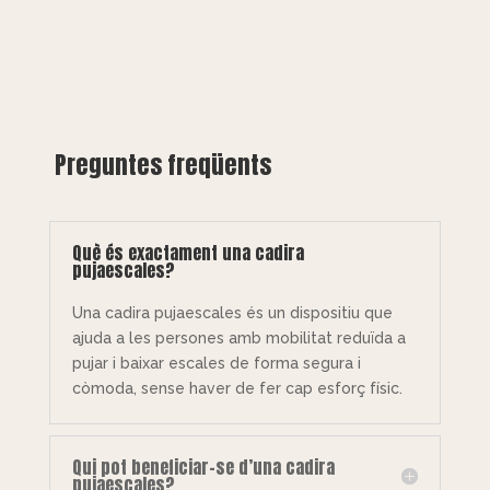
Preguntes freqüents
Què és exactament una cadira
pujaescales?
Una cadira pujaescales és un dispositiu que
ajuda a les persones amb mobilitat reduïda a
pujar i baixar escales de forma segura i
còmoda, sense haver de fer cap esforç físic.
Qui pot beneficiar-se d’una cadira
pujaescales?