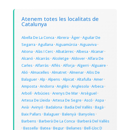
Atenem totes les localitats de
Catalunya
Abella De La Conca
·
Abrera
·
Àger
·
Aguilar De
Segarra
·
Agullana
·
Aiguamúrcia
·
Aiguaviva
·
Aitona
·
Alàs I Cerc
·
Albatàrrec
·
Albesa
·
Alcanar
·
Alcanó
·
Alcarràs
·
Alcoletge
·
Aldover
·
Alfara De
Carles
·
Alfarràs
·
Alfés
·
Alforja
·
Algerri
·
Alguaire
·
Alió
·
Almacelles
·
Almatret
·
Almenar
·
Alòs De
Balaguer
·
Alp
·
Alpens
·
Alpicat
·
Altafulla
·
Amer
·
Amposta
·
Andorra
·
Anglès
·
Anglesola
·
Arbeca
·
Arbolí
·
Arbúcies
·
Arenys De Mar
·
Arsèguel
·
Artesa De Lleida
·
Artesa De Segre
·
Ascó
·
Aspa
·
Avià
·
Avinyó
·
Badalona
·
Badia Del Vallès
·
Bagà
·
Baix Pallars
·
Balaguer
·
Balenyà
·
Banyoles
·
Barbens
·
Barberà De La Conca
·
Barberà Del Vallès
·
Bassella
·
Batea
·
Begur
·
Belianes
·
Bell-Lloc D