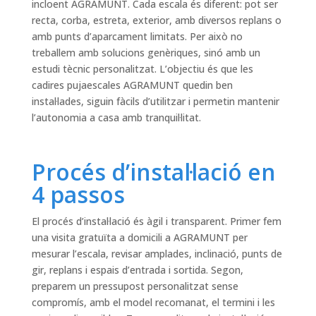
incloent AGRAMUNT. Cada escala és diferent: pot ser
recta, corba, estreta, exterior, amb diversos replans o
amb punts d’aparcament limitats. Per això no
treballem amb solucions genèriques, sinó amb un
estudi tècnic personalitzat. L’objectiu és que les
cadires pujaescales AGRAMUNT quedin ben
instal·lades, siguin fàcils d’utilitzar i permetin mantenir
l’autonomia a casa amb tranquil·litat.
Procés d’instal·lació en
4 passos
El procés d’instal·lació és àgil i transparent. Primer fem
una visita gratuïta a domicili a AGRAMUNT per
mesurar l’escala, revisar amplades, inclinació, punts de
gir, replans i espais d’entrada i sortida. Segon,
preparem un pressupost personalitzat sense
compromís, amb el model recomanat, el termini i les