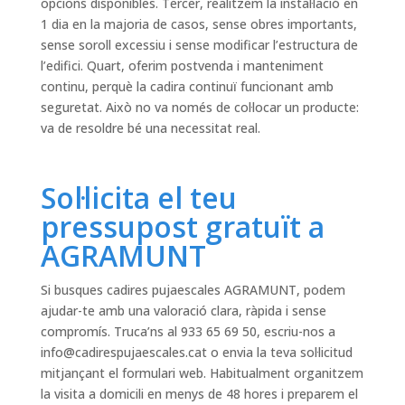
opcions disponibles. Tercer, realitzem la instal·lació en
1 dia en la majoria de casos, sense obres importants,
sense soroll excessiu i sense modificar l’estructura de
l’edifici. Quart, oferim postvenda i manteniment
continu, perquè la cadira continuï funcionant amb
seguretat. Això no va només de col·locar un producte:
va de resoldre bé una necessitat real.
Sol·licita el teu
pressupost gratuït a
AGRAMUNT
Si busques cadires pujaescales AGRAMUNT, podem
ajudar-te amb una valoració clara, ràpida i sense
compromís. Truca’ns al 933 65 69 50, escriu-nos a
info@cadirespujaescales.cat
o envia la teva sol·licitud
mitjançant el formulari web. Habitualment organitzem
la visita a domicili en menys de 48 hores i preparem el