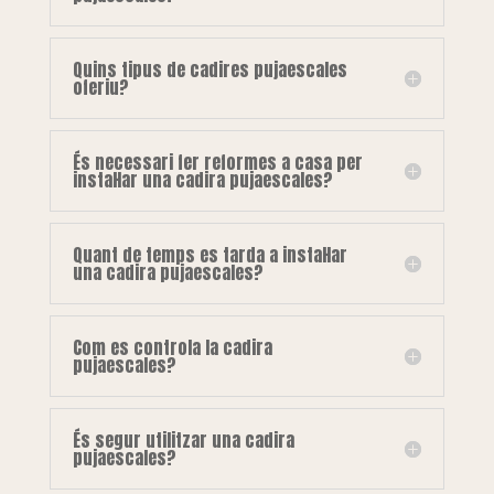
Quins tipus de cadires pujaescales
oferiu?
És necessari fer reformes a casa per
instal·lar una cadira pujaescales?
Quant de temps es tarda a instal·lar
una cadira pujaescales?
Com es controla la cadira
pujaescales?
És segur utilitzar una cadira
pujaescales?