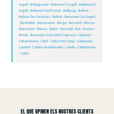
Urgell
·
Bellaguarda
·
Bellcaire D Urgell
·
Bellmunt D
Urgell
·
Bellmunt Del Priorat
·
Bellpuig
·
Bellvei
·
Bellver De Cerdanya
·
Bellvís
·
Benavent De Segrià
·
Benifallet
·
Benissanet
·
Berga
·
Bescanó
·
Biosca
·
Blancafort
·
Blanes
·
Bolvir
·
Borredà
·
Bot
·
Bovera
·
Breda
·
Brunyola I Sant Martí Sapresa
·
Cabacés
·
Cabanabona
·
Cabó
·
Cabra Del Camp
·
Cadaqués
·
Calafell
·
Caldes De Malavella
·
Calella
·
Calldetenes
·
Callús
EL QUE OPINEN ELS NOSTRES CLIENTS