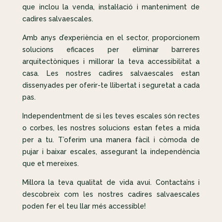
que inclou la venda, instal·lació i manteniment de
cadires salvaescales.
Amb anys d’experiència en el sector, proporcionem
solucions eficaces per eliminar barreres
arquitectòniques i millorar la teva accessibilitat a
casa. Les nostres cadires salvaescales estan
dissenyades per oferir-te llibertat i seguretat a cada
pas.
Independentment de si les teves escales són rectes
o corbes, les nostres solucions estan fetes a mida
per a tu. T’oferim una manera fàcil i còmoda de
pujar i baixar escales, assegurant la independència
que et mereixes.
Millora la teva qualitat de vida avui. Contacta’ns i
descobreix com les nostres cadires salvaescales
poden fer el teu llar més accessible!