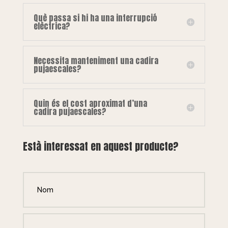
Què passa si hi ha una interrupció
elèctrica?
Necessita manteniment una cadira
pujaescales?
Quin és el cost aproximat d’una
cadira pujaescales?
Està interessat en aquest producte?