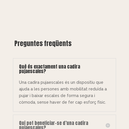
Preguntes freqüents
Què és exactament una cadira
pujaescales?
Una cadira pujaescales és un dispositiu que
ajuda a les persones amb mobilitat reduïda a
pujar i baixar escales de forma segura i
còmoda, sense haver de fer cap esforç físic.
Qui pot beneficiar-se d’una cadira
pujaescales?