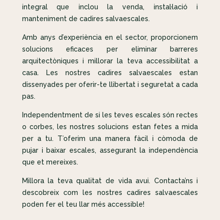
integral que inclou la venda, instal·lació i
manteniment de cadires salvaescales.
Amb anys d’experiència en el sector, proporcionem
solucions eficaces per eliminar barreres
arquitectòniques i millorar la teva accessibilitat a
casa. Les nostres cadires salvaescales estan
dissenyades per oferir-te llibertat i seguretat a cada
pas.
Independentment de si les teves escales són rectes
o corbes, les nostres solucions estan fetes a mida
per a tu. T’oferim una manera fàcil i còmoda de
pujar i baixar escales, assegurant la independència
que et mereixes.
Millora la teva qualitat de vida avui. Contacta’ns i
descobreix com les nostres cadires salvaescales
poden fer el teu llar més accessible!