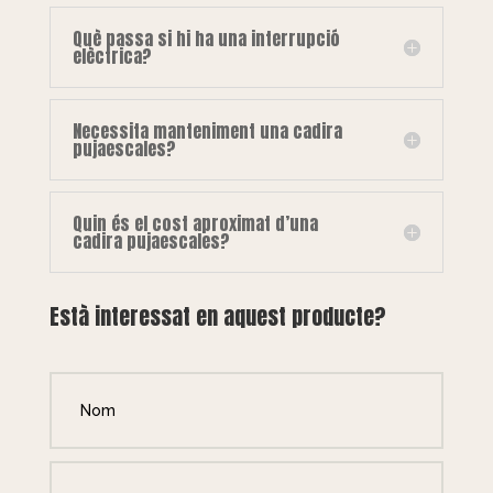
Què passa si hi ha una interrupció
elèctrica?
Necessita manteniment una cadira
pujaescales?
Quin és el cost aproximat d’una
cadira pujaescales?
Està interessat en aquest producte?