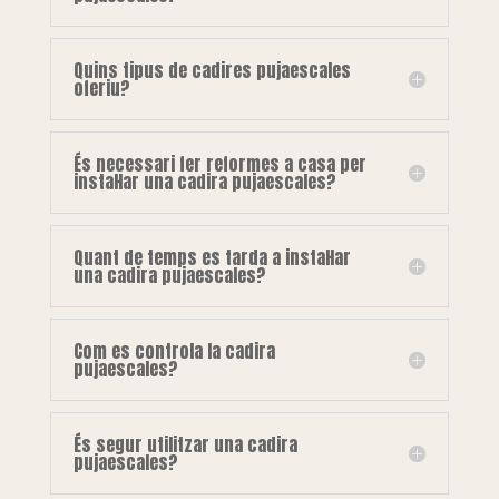
Quins tipus de cadires pujaescales
oferiu?
És necessari fer reformes a casa per
instal·lar una cadira pujaescales?
Quant de temps es tarda a instal·lar
una cadira pujaescales?
Com es controla la cadira
pujaescales?
És segur utilitzar una cadira
pujaescales?