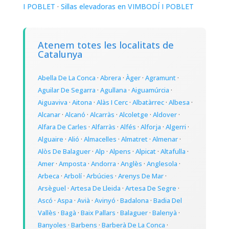
I POBLET
·
Sillas elevadoras en VIMBODÍ I POBLET
Atenem totes les localitats de
Catalunya
Abella De La Conca
·
Abrera
·
Àger
·
Agramunt
·
Aguilar De Segarra
·
Agullana
·
Aiguamúrcia
·
Aiguaviva
·
Aitona
·
Alàs I Cerc
·
Albatàrrec
·
Albesa
·
Alcanar
·
Alcanó
·
Alcarràs
·
Alcoletge
·
Aldover
·
Alfara De Carles
·
Alfarràs
·
Alfés
·
Alforja
·
Algerri
·
Alguaire
·
Alió
·
Almacelles
·
Almatret
·
Almenar
·
Alòs De Balaguer
·
Alp
·
Alpens
·
Alpicat
·
Altafulla
·
Amer
·
Amposta
·
Andorra
·
Anglès
·
Anglesola
·
Arbeca
·
Arbolí
·
Arbúcies
·
Arenys De Mar
·
Arsèguel
·
Artesa De Lleida
·
Artesa De Segre
·
Ascó
·
Aspa
·
Avià
·
Avinyó
·
Badalona
·
Badia Del
Vallès
·
Bagà
·
Baix Pallars
·
Balaguer
·
Balenyà
·
Banyoles
·
Barbens
·
Barberà De La Conca
·