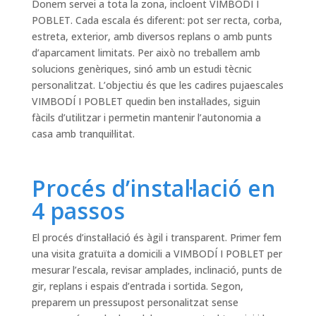
Donem servei a tota la zona, incloent VIMBODÍ I
POBLET. Cada escala és diferent: pot ser recta, corba,
estreta, exterior, amb diversos replans o amb punts
d’aparcament limitats. Per això no treballem amb
solucions genèriques, sinó amb un estudi tècnic
personalitzat. L’objectiu és que les cadires pujaescales
VIMBODÍ I POBLET quedin ben instal·lades, siguin
fàcils d’utilitzar i permetin mantenir l’autonomia a
casa amb tranquil·litat.
Procés d’instal·lació en
4 passos
El procés d’instal·lació és àgil i transparent. Primer fem
una visita gratuïta a domicili a VIMBODÍ I POBLET per
mesurar l’escala, revisar amplades, inclinació, punts de
gir, replans i espais d’entrada i sortida. Segon,
preparem un pressupost personalitzat sense