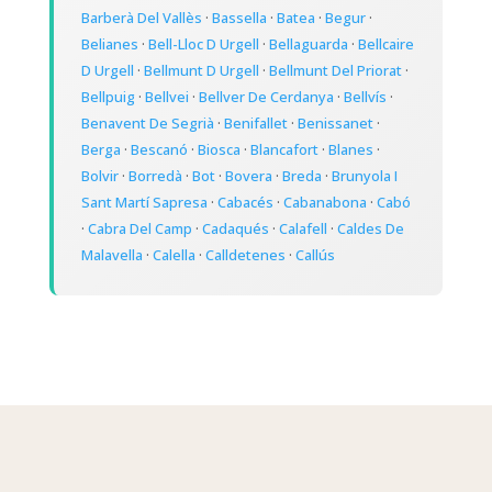
Barberà Del Vallès
·
Bassella
·
Batea
·
Begur
·
Belianes
·
Bell-Lloc D Urgell
·
Bellaguarda
·
Bellcaire
D Urgell
·
Bellmunt D Urgell
·
Bellmunt Del Priorat
·
Bellpuig
·
Bellvei
·
Bellver De Cerdanya
·
Bellvís
·
Benavent De Segrià
·
Benifallet
·
Benissanet
·
Berga
·
Bescanó
·
Biosca
·
Blancafort
·
Blanes
·
Bolvir
·
Borredà
·
Bot
·
Bovera
·
Breda
·
Brunyola I
Sant Martí Sapresa
·
Cabacés
·
Cabanabona
·
Cabó
·
Cabra Del Camp
·
Cadaqués
·
Calafell
·
Caldes De
Malavella
·
Calella
·
Calldetenes
·
Callús