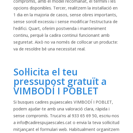
compromís, amb el model recomanat, el termini i les
opcions disponibles. Tercer, realitzem la instal·lació en
1 dia en la majoria de casos, sense obres importants,
sense soroll excessiu i sense modificar l’estructura de
l’edifici. Quart, oferim postvenda i manteniment
continu, perquè la cadira continuï funcionant amb
seguretat. Això no va només de col·locar un producte:
va de resoldre bé una necessitat real.
Sol·licita el teu
pressupost gratuït a
VIMBODÍ I POBLET
Si busques cadires pujaescales VIMBODÍ I POBLET,
podem ajudar-te amb una valoració clara, ràpida i
sense compromís. Truca’ns al 933 65 69 50, escriu-nos
a
info@cadirespujaescales.cat
o envia la teva sol·licitud
mitjançant el formulari web. Habitualment organitzem