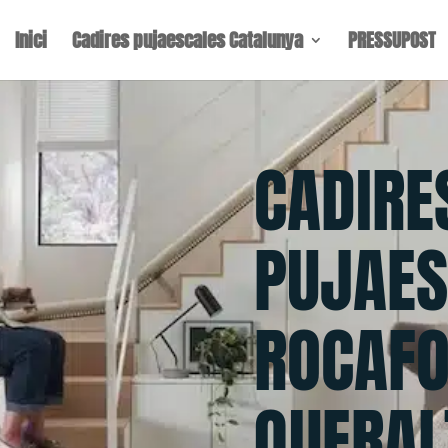
Inici
Cadires pujaescales Catalunya
PRESSUPOST
CADIRE
PUJAES
ROCAFO
QUERAL