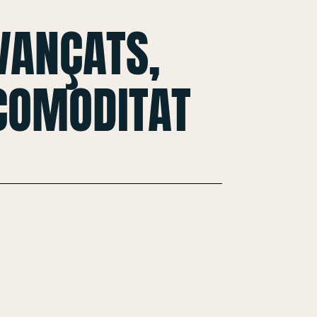
VANÇATS,
 COMODITAT