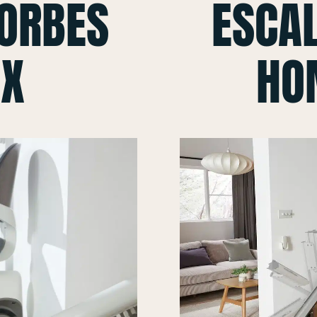
CORBES
ESCAL
 X
HO