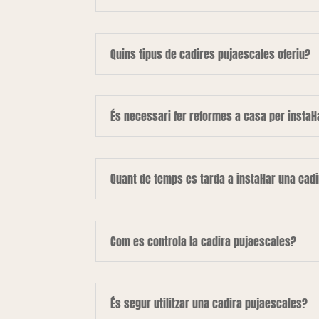
Quins tipus de cadires pujaescales oferiu?
És necessari fer reformes a casa per instal·
Quant de temps es tarda a instal·lar una cad
Com es controla la cadira pujaescales?
És segur utilitzar una cadira pujaescales?