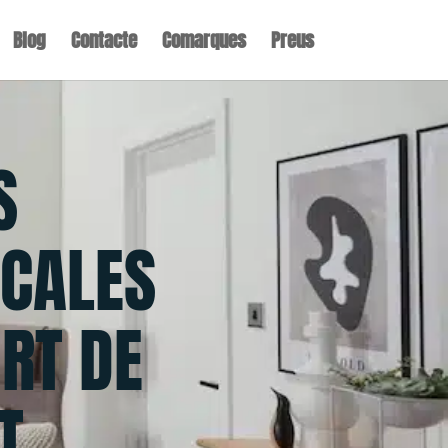
Blog
Contacte
Comarques
Preus
S
CALES
RT DE
T