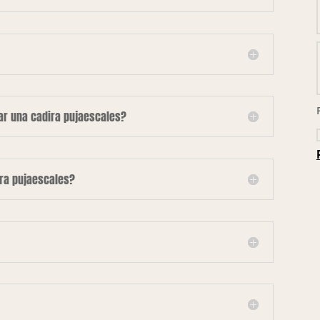
lar una cadira pujaescales?
ira pujaescales?