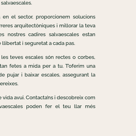
salvaescales.
 en el sector, proporcionem solucions
reres arquitectòniques i millorar la teva
Les nostres cadires salvaescales estan
llibertat i seguretat a cada pas.
les teves escales són rectes o corbes,
tan fetes a mida per a tu. T’oferim una
e pujar i baixar escales, assegurant la
ereixes.
de vida avui. Contacta’ns i descobreix com
lvaescales poden fer el teu llar més