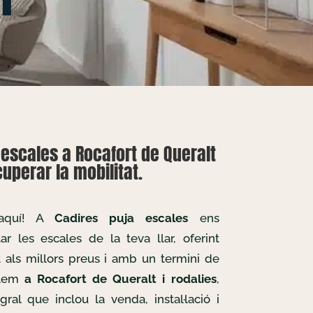
escales a Rocafort de Queralt
uperar la mobilitat.
 aquí! A
Cadires puja escales
ens
r les escales de la teva llar, oferint
t als millors preus i amb un termini de
allem
a Rocafort de Queralt i rodalies
,
gral que inclou la venda, instal·lació i