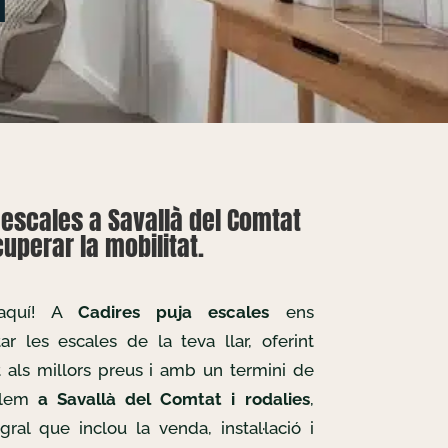
escales a Savallà del Comtat
uperar la mobilitat.
 aquí! A
Cadires puja escales
ens
r les escales de la teva llar, oferint
t als millors preus i amb un termini de
allem
a Savallà del Comtat i rodalies
,
gral que inclou la venda, instal·lació i