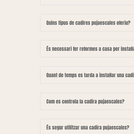
Quins tipus de cadires pujaescales oferiu?
És necessari fer reformes a casa per instal·
Quant de temps es tarda a instal·lar una cad
Com es controla la cadira pujaescales?
És segur utilitzar una cadira pujaescales?