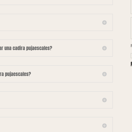
lar una cadira pujaescales?
ira pujaescales?