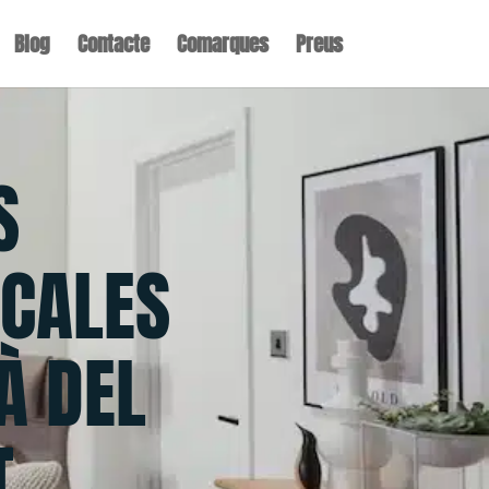
Blog
Contacte
Comarques
Preus
S
CALES
À DEL
T