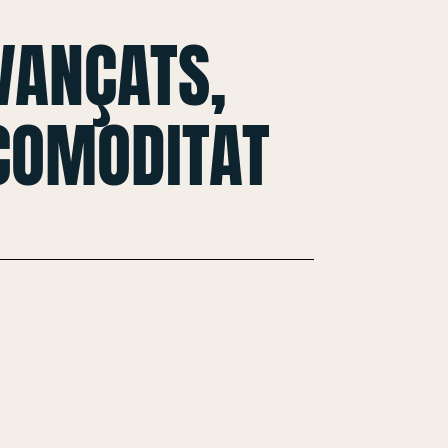
VANÇATS,
 COMODITAT