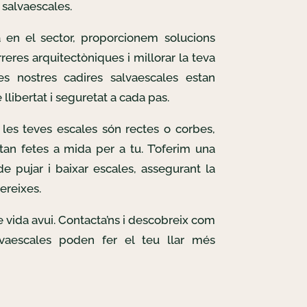
salvaescales.
 en el sector, proporcionem solucions
reres arquitectòniques i millorar la teva
Les nostres cadires salvaescales estan
llibertat i seguretat a cada pas.
les teves escales són rectes o corbes,
tan fetes a mida per a tu. T’oferim una
e pujar i baixar escales, assegurant la
ereixes.
de vida avui. Contacta’ns i descobreix com
lvaescales poden fer el teu llar més