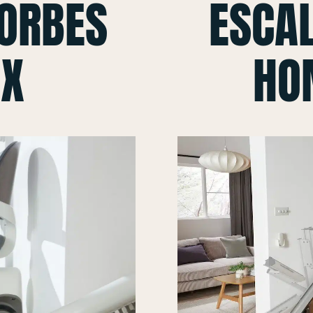
CORBES
ESCAL
 X
HO