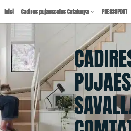
Inici
Cadires pujaescales Catalunya
PRESSUPOST
CADIRE
PUJAES
SAVALL
COMTA