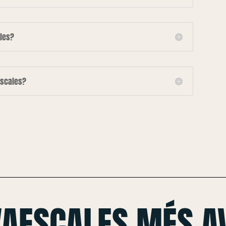
les?
escales?
VAESCALES MÉS A