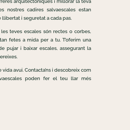
reres arquitectòniques i millorar la teva
Les nostres cadires salvaescales estan
llibertat i seguretat a cada pas.
les teves escales són rectes o corbes,
tan fetes a mida per a tu. T’oferim una
e pujar i baixar escales, assegurant la
ereixes.
de vida avui. Contacta’ns i descobreix com
lvaescales poden fer el teu llar més