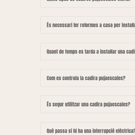
És necessari fer reformes a casa per instal·
Quant de temps es tarda a instal·lar una cad
Com es controla la cadira pujaescales?
És segur utilitzar una cadira pujaescales?
Què passa si hi ha una interrupció elèctrica