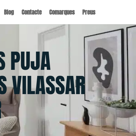
Blog
Contacte
Comarques
Preus
S PUJA
S VILASSAR
R