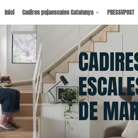
Inici
Cadires pujaescales Catalunya
PRESSUPOST
CADIRE
ESCALE
DE MA