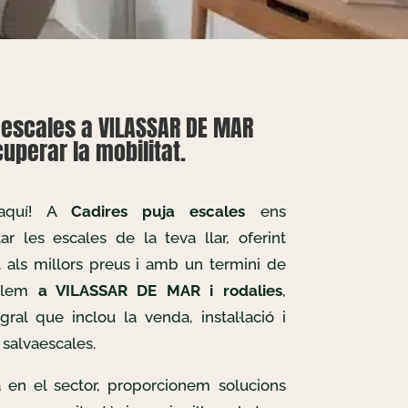
aescales a VILASSAR DE MAR
uperar la mobilitat.
 aquí! A
Cadires puja escales
ens
r les escales de la teva llar, oferint
t als millors preus i amb un termini de
allem
a VILASSAR DE MAR i rodalies
,
gral que inclou la venda, instal·lació i
salvaescales.
 en el sector, proporcionem solucions