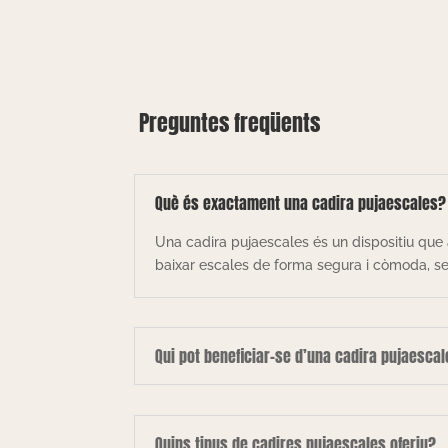
Preguntes freqüents
Què és exactament una cadira pujaescales?
Una cadira pujaescales és un dispositiu que 
baixar escales de forma segura i còmoda, sen
Qui pot beneficiar-se d’una cadira pujaesca
Quins tipus de cadires pujaescales oferiu?