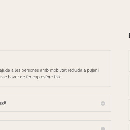
ajuda a les persones amb mobilitat reduïda a pujar i
se haver de fer cap esforç físic.
les?