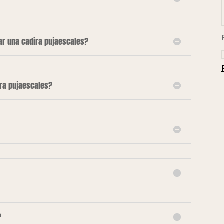
lar una cadira pujaescales?
ira pujaescales?
?