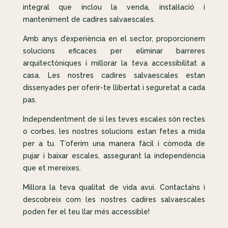
integral que inclou la venda, instal·lació i
manteniment de cadires salvaescales.
Amb anys d’experiència en el sector, proporcionem
solucions eficaces per eliminar barreres
arquitectòniques i millorar la teva accessibilitat a
casa. Les nostres cadires salvaescales estan
dissenyades per oferir-te llibertat i seguretat a cada
pas.
Independentment de si les teves escales són rectes
o corbes, les nostres solucions estan fetes a mida
per a tu. T’oferim una manera fàcil i còmoda de
pujar i baixar escales, assegurant la independència
que et mereixes.
Millora la teva qualitat de vida avui. Contacta’ns i
descobreix com les nostres cadires salvaescales
poden fer el teu llar més accessible!