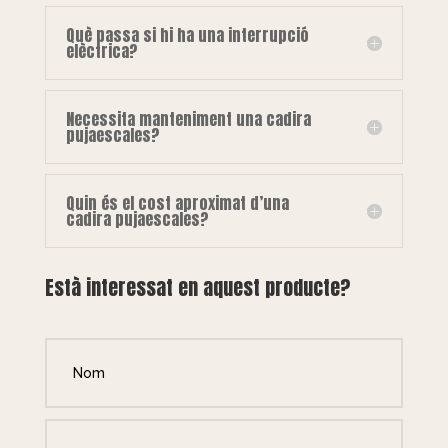
Què passa si hi ha una interrupció
elèctrica?
Necessita manteniment una cadira
pujaescales?
Quin és el cost aproximat d’una
cadira pujaescales?
Està interessat en aquest producte?