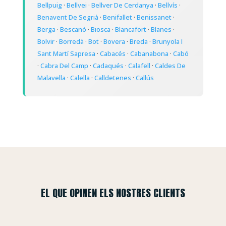
Bellpuig
·
Bellvei
·
Bellver De Cerdanya
·
Bellvís
·
Benavent De Segrià
·
Benifallet
·
Benissanet
·
Berga
·
Bescanó
·
Biosca
·
Blancafort
·
Blanes
·
Bolvir
·
Borredà
·
Bot
·
Bovera
·
Breda
·
Brunyola I
Sant Martí Sapresa
·
Cabacés
·
Cabanabona
·
Cabó
·
Cabra Del Camp
·
Cadaqués
·
Calafell
·
Caldes De
Malavella
·
Calella
·
Calldetenes
·
Callús
EL QUE OPINEN ELS NOSTRES CLIENTS