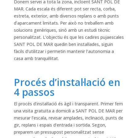
Donem servei a tota la zona, incloent SANT POL DE
MAR. Cada escala és diferent: pot ser recta, corba,
estreta, exterior, amb diversos replans o amb punts
d’aparcament limitats. Per això no treballem amb
solucions genèriques, sinó amb un estudi tècnic
personalitzat. L’objectiu és que les cadires pujaescales
SANT POL DE MAR quedin ben instal·lades, siguin
fàcils d’utilitzar i permetin mantenir l’autonomia a
casa amb tranquil·litat.
Procés d’instal·lació en
4 passos
El procés d’instal·lació és àgil i transparent. Primer fem
una visita gratuïta a domicili a SANT POL DE MAR per
mesurar l’escala, revisar amplades, inclinació, punts de
gir, replans i espais d’entrada i sortida. Segon,
preparem un pressupost personalitzat sense