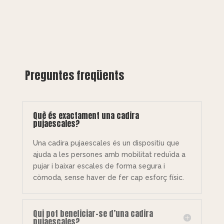
Preguntes freqüents
Què és exactament una cadira
pujaescales?
Una cadira pujaescales és un dispositiu que
ajuda a les persones amb mobilitat reduïda a
pujar i baixar escales de forma segura i
còmoda, sense haver de fer cap esforç físic.
Qui pot beneficiar-se d’una cadira
pujaescales?