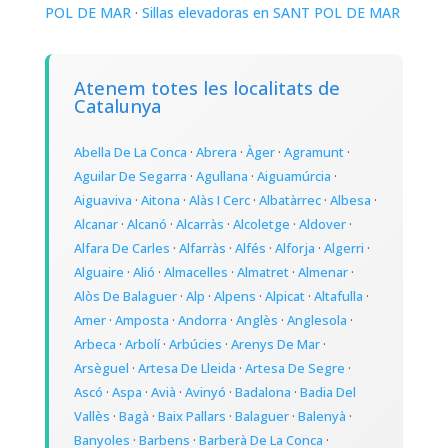
POL DE MAR
·
Sillas elevadoras en SANT POL DE MAR
Atenem totes les localitats de
Catalunya
Abella De La Conca
·
Abrera
·
Àger
·
Agramunt
·
Aguilar De Segarra
·
Agullana
·
Aiguamúrcia
·
Aiguaviva
·
Aitona
·
Alàs I Cerc
·
Albatàrrec
·
Albesa
·
Alcanar
·
Alcanó
·
Alcarràs
·
Alcoletge
·
Aldover
·
Alfara De Carles
·
Alfarràs
·
Alfés
·
Alforja
·
Algerri
·
Alguaire
·
Alió
·
Almacelles
·
Almatret
·
Almenar
·
Alòs De Balaguer
·
Alp
·
Alpens
·
Alpicat
·
Altafulla
·
Amer
·
Amposta
·
Andorra
·
Anglès
·
Anglesola
·
Arbeca
·
Arbolí
·
Arbúcies
·
Arenys De Mar
·
Arsèguel
·
Artesa De Lleida
·
Artesa De Segre
·
Ascó
·
Aspa
·
Avià
·
Avinyó
·
Badalona
·
Badia Del
Vallès
·
Bagà
·
Baix Pallars
·
Balaguer
·
Balenyà
·
Banyoles
·
Barbens
·
Barberà De La Conca
·