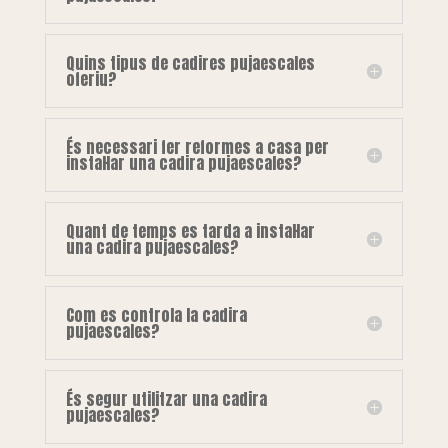
Quins tipus de cadires pujaescales
oferiu?
És necessari fer reformes a casa per
instal·lar una cadira pujaescales?
Quant de temps es tarda a instal·lar
una cadira pujaescales?
Com es controla la cadira
pujaescales?
És segur utilitzar una cadira
pujaescales?