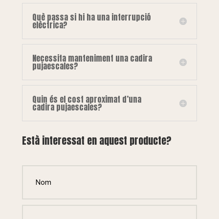
Què passa si hi ha una interrupció
elèctrica?
Necessita manteniment una cadira
pujaescales?
Quin és el cost aproximat d’una
cadira pujaescales?
Està interessat en aquest producte?