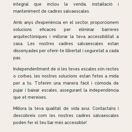
integral que inclou la venda, instal·lació i
manteniment de cadires salvaescales.
Amb anys d’experiència en el sector, proporcionem
solucions eficaces per eliminar barreres
arquitectòniques i millorar la teva accessibilitat a
casa. Les nostres cadires salvaescales estan
dissenyades per oferir-te llibertat i seguretat a cada
pas.
Independentment de si les teves escales són rectes
o corbes, les nostres solucions estan fetes a mida
per a tu. T’oferim una manera fàcil i còmoda de
pujar i baixar escales, assegurant la independència
que et mereixes.
Millora la teva qualitat de vida avui. Contacta’ns i
descobreix com les nostres cadires salvaescales
poden fer el teu llar més accessible!