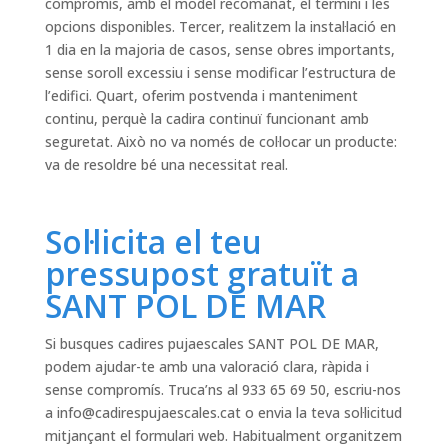
compromís, amb el model recomanat, el termini i les
opcions disponibles. Tercer, realitzem la instal·lació en
1 dia en la majoria de casos, sense obres importants,
sense soroll excessiu i sense modificar l’estructura de
l’edifici. Quart, oferim postvenda i manteniment
continu, perquè la cadira continuï funcionant amb
seguretat. Això no va només de col·locar un producte:
va de resoldre bé una necessitat real.
Sol·licita el teu
pressupost gratuït a
SANT POL DE MAR
Si busques cadires pujaescales SANT POL DE MAR,
podem ajudar-te amb una valoració clara, ràpida i
sense compromís. Truca’ns al 933 65 69 50, escriu-nos
a
info@cadirespujaescales.cat
o envia la teva sol·licitud
mitjançant el formulari web. Habitualment organitzem