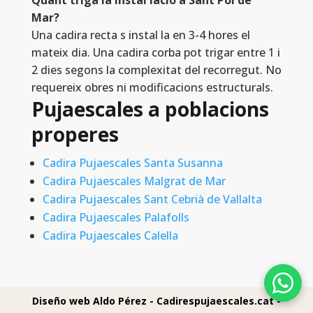
Quant triga la instal lació a Sant Pol de
Mar?
Una cadira recta s instal la en 3-4 hores el
mateix dia. Una cadira corba pot trigar entre 1 i
2 dies segons la complexitat del recorregut. No
requereix obres ni modificacions estructurals.
Pujaescales a poblacions
properes
Cadira Pujaescales Santa Susanna
Cadira Pujaescales Malgrat de Mar
Cadira Pujaescales Sant Cebrià de Vallalta
Cadira Pujaescales Palafolls
Cadira Pujaescales Calella
Diseño web Aldo Pérez -
Cadirespujaescales.cat -