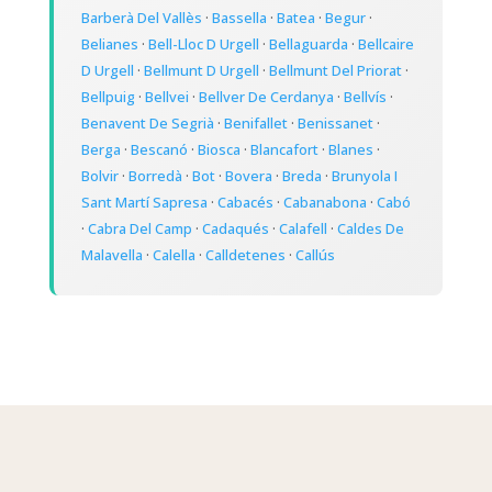
Barberà Del Vallès
·
Bassella
·
Batea
·
Begur
·
Belianes
·
Bell-Lloc D Urgell
·
Bellaguarda
·
Bellcaire
D Urgell
·
Bellmunt D Urgell
·
Bellmunt Del Priorat
·
Bellpuig
·
Bellvei
·
Bellver De Cerdanya
·
Bellvís
·
Benavent De Segrià
·
Benifallet
·
Benissanet
·
Berga
·
Bescanó
·
Biosca
·
Blancafort
·
Blanes
·
Bolvir
·
Borredà
·
Bot
·
Bovera
·
Breda
·
Brunyola I
Sant Martí Sapresa
·
Cabacés
·
Cabanabona
·
Cabó
·
Cabra Del Camp
·
Cadaqués
·
Calafell
·
Caldes De
Malavella
·
Calella
·
Calldetenes
·
Callús