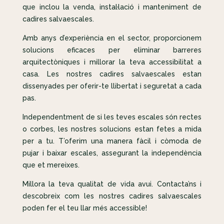
que inclou la venda, instal·lació i manteniment de
cadires salvaescales.
Amb anys d’experiència en el sector, proporcionem
solucions eficaces per eliminar barreres
arquitectòniques i millorar la teva accessibilitat a
casa. Les nostres cadires salvaescales estan
dissenyades per oferir-te llibertat i seguretat a cada
pas.
Independentment de si les teves escales són rectes
o corbes, les nostres solucions estan fetes a mida
per a tu. T’oferim una manera fàcil i còmoda de
pujar i baixar escales, assegurant la independència
que et mereixes.
Millora la teva qualitat de vida avui. Contacta’ns i
descobreix com les nostres cadires salvaescales
poden fer el teu llar més accessible!