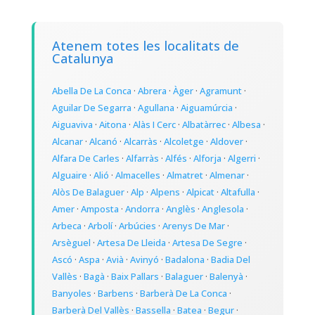
Atenem totes les localitats de
Catalunya
Abella De La Conca
·
Abrera
·
Àger
·
Agramunt
·
Aguilar De Segarra
·
Agullana
·
Aiguamúrcia
·
Aiguaviva
·
Aitona
·
Alàs I Cerc
·
Albatàrrec
·
Albesa
·
Alcanar
·
Alcanó
·
Alcarràs
·
Alcoletge
·
Aldover
·
Alfara De Carles
·
Alfarràs
·
Alfés
·
Alforja
·
Algerri
·
Alguaire
·
Alió
·
Almacelles
·
Almatret
·
Almenar
·
Alòs De Balaguer
·
Alp
·
Alpens
·
Alpicat
·
Altafulla
·
Amer
·
Amposta
·
Andorra
·
Anglès
·
Anglesola
·
Arbeca
·
Arbolí
·
Arbúcies
·
Arenys De Mar
·
Arsèguel
·
Artesa De Lleida
·
Artesa De Segre
·
Ascó
·
Aspa
·
Avià
·
Avinyó
·
Badalona
·
Badia Del
Vallès
·
Bagà
·
Baix Pallars
·
Balaguer
·
Balenyà
·
Banyoles
·
Barbens
·
Barberà De La Conca
·
Barberà Del Vallès
·
Bassella
·
Batea
·
Begur
·