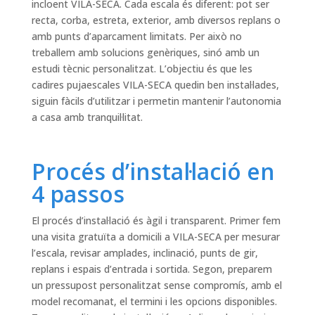
incloent VILA-SECA. Cada escala és diferent: pot ser
recta, corba, estreta, exterior, amb diversos replans o
amb punts d’aparcament limitats. Per això no
treballem amb solucions genèriques, sinó amb un
estudi tècnic personalitzat. L’objectiu és que les
cadires pujaescales VILA-SECA quedin ben instal·lades,
siguin fàcils d’utilitzar i permetin mantenir l’autonomia
a casa amb tranquil·litat.
Procés d’instal·lació en
4 passos
El procés d’instal·lació és àgil i transparent. Primer fem
una visita gratuïta a domicili a VILA-SECA per mesurar
l’escala, revisar amplades, inclinació, punts de gir,
replans i espais d’entrada i sortida. Segon, preparem
un pressupost personalitzat sense compromís, amb el
model recomanat, el termini i les opcions disponibles.