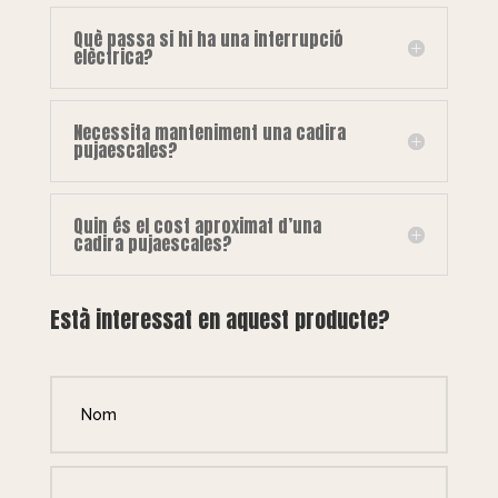
Què passa si hi ha una interrupció
elèctrica?
Necessita manteniment una cadira
pujaescales?
Quin és el cost aproximat d’una
cadira pujaescales?
Està interessat en aquest producte?