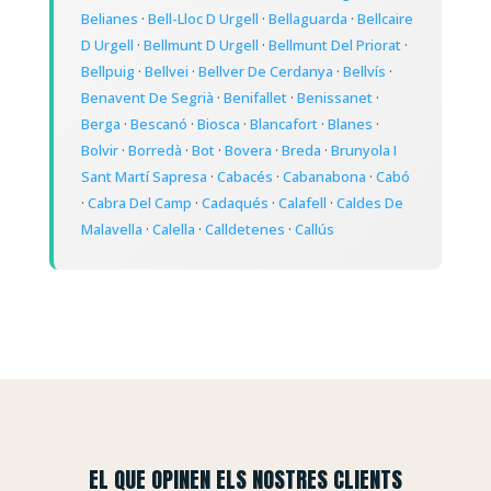
Belianes
·
Bell-Lloc D Urgell
·
Bellaguarda
·
Bellcaire
D Urgell
·
Bellmunt D Urgell
·
Bellmunt Del Priorat
·
Bellpuig
·
Bellvei
·
Bellver De Cerdanya
·
Bellvís
·
Benavent De Segrià
·
Benifallet
·
Benissanet
·
Berga
·
Bescanó
·
Biosca
·
Blancafort
·
Blanes
·
Bolvir
·
Borredà
·
Bot
·
Bovera
·
Breda
·
Brunyola I
Sant Martí Sapresa
·
Cabacés
·
Cabanabona
·
Cabó
·
Cabra Del Camp
·
Cadaqués
·
Calafell
·
Caldes De
Malavella
·
Calella
·
Calldetenes
·
Callús
EL QUE OPINEN ELS NOSTRES CLIENTS