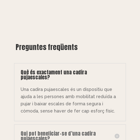
Preguntes freqüents
Què és exactament una cadira
pujaescales?
Una cadira pujaescales és un dispositiu que
ajuda a les persones amb mobilitat reduïda a
pujar i baixar escales de forma segura i
còmoda, sense haver de fer cap esforç físic.
Qui pot beneficiar-se d’una cadira
pujaescales?