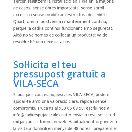
Tercer, realitzem la instal·lació en 1 dia en la majoria
de casos, sense obres importants, sense soroll
excessiu i sense modificar l’estructura de l’edifici.
Quart, oferim postvenda i manteniment continu,
perquè la cadira continuï funcionant amb seguretat.
Això no va només de col·locar un producte: va de
resoldre bé una necessitat real.
Sol·licita el teu
pressupost gratuït a
VILA-SECA
Si busques cadires pujaescales VILA-SECA, podem
ajudar-te amb una valoració clara, ràpida i sense
compromís. Truca’ns al 933 65 69 50, escriu-nos a
info@cadirespujaescales.cat
o envia la teva sol·licitud
mitjançant el formulari web. Habitualment organitzem
la visita a domicili en menys de 48 hores i preparem el