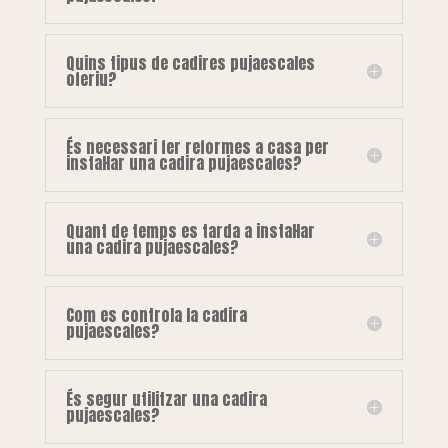
Quins tipus de cadires pujaescales
oferiu?
És necessari fer reformes a casa per
instal·lar una cadira pujaescales?
Quant de temps es tarda a instal·lar
una cadira pujaescales?
Com es controla la cadira
pujaescales?
És segur utilitzar una cadira
pujaescales?