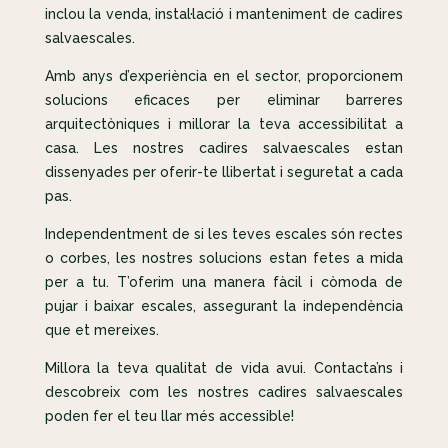
inclou la venda, instal·lació i manteniment de cadires
salvaescales.
Amb anys d’experiència en el sector, proporcionem
solucions eficaces per eliminar barreres
arquitectòniques i millorar la teva accessibilitat a
casa. Les nostres cadires salvaescales estan
dissenyades per oferir-te llibertat i seguretat a cada
pas.
Independentment de si les teves escales són rectes
o corbes, les nostres solucions estan fetes a mida
per a tu. T’oferim una manera fàcil i còmoda de
pujar i baixar escales, assegurant la independència
que et mereixes.
Millora la teva qualitat de vida avui. Contacta’ns i
descobreix com les nostres cadires salvaescales
poden fer el teu llar més accessible!