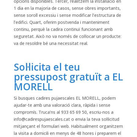
opcions disponibles. Tercer, realitzem la instal·lació en
1 dia en la majoria de casos, sense obres importants,
sense soroll excessiu i sense modificar l’estructura de
l’edifici. Quart, oferim postvenda i manteniment
continu, perquè la cadira continuï funcionant amb
seguretat. Això no va només de col·locar un producte:
va de resoldre bé una necessitat real.
Sol·licita el teu
pressupost gratuït a EL
MORELL
Si busques cadires pujaescales EL MORELL, podem
ajudar-te amb una valoració clara, ràpida i sense
compromís. Truca’ns al 933 65 69 50, escriu-nos a
info@cadirespujaescales.cat
o envia la teva sol·licitud
mitjançant el formulari web. Habitualment organitzem
la visita a domicili en menys de 48 hores i preparem el