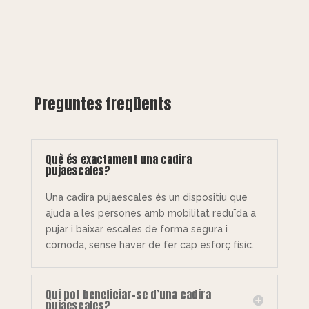
Preguntes freqüents
Què és exactament una cadira
pujaescales?
Una cadira pujaescales és un dispositiu que
ajuda a les persones amb mobilitat reduïda a
pujar i baixar escales de forma segura i
còmoda, sense haver de fer cap esforç físic.
Qui pot beneficiar-se d’una cadira
pujaescales?