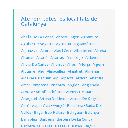
Atenem totes les localitats de
Catalunya
Abella De La Conca
·
Abrera
·
Àger
·
Agramunt
·
Aguilar De Segarra
·
Agullana
·
Aiguamúrcia
·
Aiguaviva
·
Aitona
·
Alàs I Cerc
·
Albatàrrec
·
Albesa
·
Alcanar
·
Alcanó
·
Alcarràs
·
Alcoletge
·
Aldover
·
Alfara De Carles
·
Alfarràs
·
Alfés
·
Alforja
·
Algerri
·
Alguaire
·
Alió
·
Almacelles
·
Almatret
·
Almenar
·
Alòs De Balaguer
·
Alp
·
Alpens
·
Alpicat
·
Altafulla
·
Amer
·
Amposta
·
Andorra
·
Anglès
·
Anglesola
·
Arbeca
·
Arbolí
·
Arbúcies
·
Arenys De Mar
·
Arsèguel
·
Artesa De Lleida
·
Artesa De Segre
·
Ascó
·
Aspa
·
Avià
·
Avinyó
·
Badalona
·
Badia Del
Vallès
·
Bagà
·
Baix Pallars
·
Balaguer
·
Balenyà
·
Banyoles
·
Barbens
·
Barberà De La Conca
·
Barberà Del Vallès
·
Bassella
·
Batea
·
Begur
·