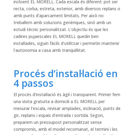
incloent EL MORELL. Cada escala és diferent: pot ser
recta, corba, estreta, exterior, amb diversos replans o
amb punts d’aparcament limitats. Per això no
treballem amb solucions genèriques, sinó amb un
estudi tècnic personalitzat. L’objectiu és que les
cadires pujaescales EL MORELL quedin ben
instal·lades, siguin fàcils d’utilitzar i permetin mantenir
l’autonomia a casa amb tranquil·litat.
Procés d’instal·lació en
4 passos
El procés d’instal·lació és àgil i transparent. Primer fem
una visita gratuïta a domicili a EL MORELL per
mesurar l’escala, revisar amplades, inclinació, punts de
gir, replans i espais d’entrada i sortida. Segon,
preparem un pressupost personalitzat sense
compromís, amb el model recomanat, el termini i les