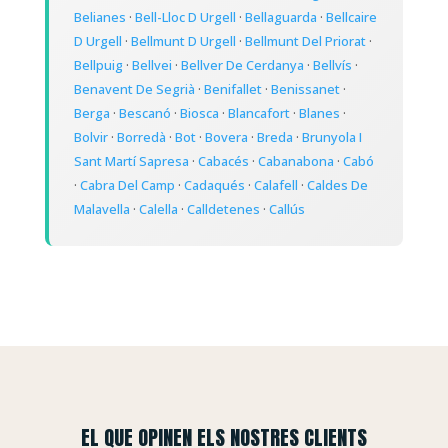
Belianes
·
Bell-Lloc D Urgell
·
Bellaguarda
·
Bellcaire
D Urgell
·
Bellmunt D Urgell
·
Bellmunt Del Priorat
·
Bellpuig
·
Bellvei
·
Bellver De Cerdanya
·
Bellvís
·
Benavent De Segrià
·
Benifallet
·
Benissanet
·
Berga
·
Bescanó
·
Biosca
·
Blancafort
·
Blanes
·
Bolvir
·
Borredà
·
Bot
·
Bovera
·
Breda
·
Brunyola I
Sant Martí Sapresa
·
Cabacés
·
Cabanabona
·
Cabó
·
Cabra Del Camp
·
Cadaqués
·
Calafell
·
Caldes De
Malavella
·
Calella
·
Calldetenes
·
Callús
EL QUE OPINEN ELS NOSTRES CLIENTS