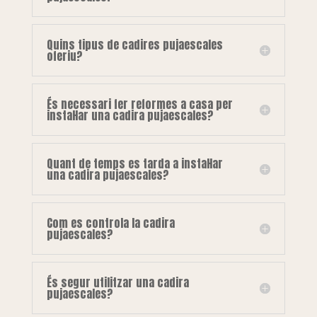
Quins tipus de cadires pujaescales
oferiu?
És necessari fer reformes a casa per
instal·lar una cadira pujaescales?
Quant de temps es tarda a instal·lar
una cadira pujaescales?
Com es controla la cadira
pujaescales?
És segur utilitzar una cadira
pujaescales?