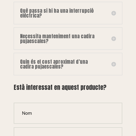
Què passa si hi ha una interrupció
elèctrica?
Necessita manteniment una cadira
pujaescales?
Quin és el cost aproximat d’una
cadira pujaescales?
Està interessat en aquest producte?