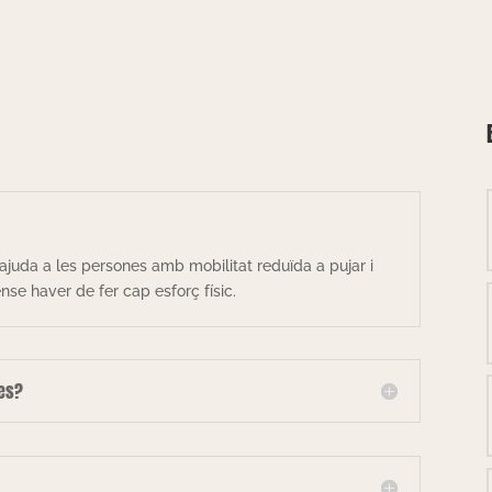
ajuda a les persones amb mobilitat reduïda a pujar i
se haver de fer cap esforç físic.
les?