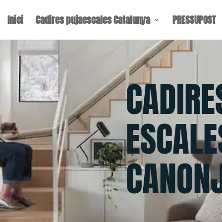
Inici
Cadires pujaescales Catalunya
PRESSUPOST
CADIRE
ESCALE
CANON