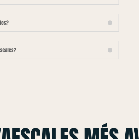
les?
escales?
VAESCALES MÉS A