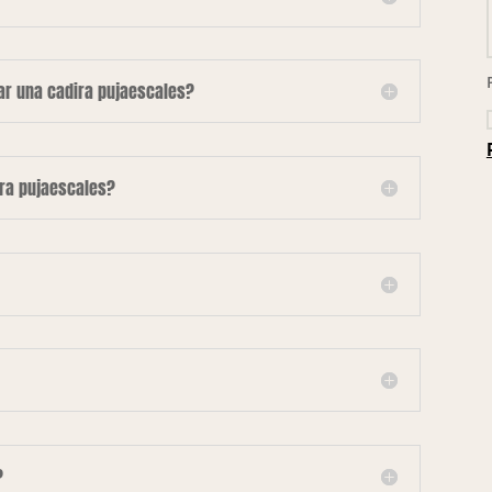
lar una cadira pujaescales?
ira pujaescales?
?