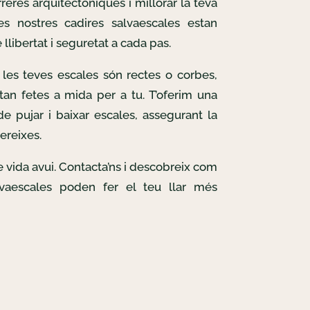
reres arquitectòniques i millorar la teva
Les nostres cadires salvaescales estan
llibertat i seguretat a cada pas.
les teves escales són rectes o corbes,
tan fetes a mida per a tu. T’oferim una
e pujar i baixar escales, assegurant la
ereixes.
de vida avui. Contacta’ns i descobreix com
lvaescales poden fer el teu llar més