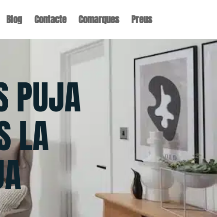
Blog
Contacte
Comarques
Preus
S PUJA
S LA
JA