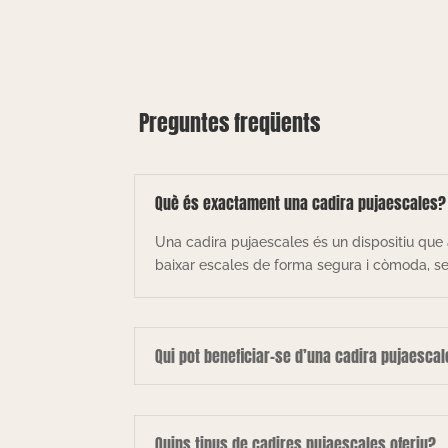
Preguntes freqüents
Què és exactament una cadira pujaescales?
Una cadira pujaescales és un dispositiu que 
baixar escales de forma segura i còmoda, sen
Qui pot beneficiar-se d’una cadira pujaesca
Quins tipus de cadires pujaescales oferiu?