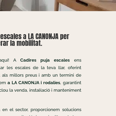
aescales a LA CANONJA per
ar la mobilitat.
 aquí! A
Cadires puja escales
ens
r les escales de la teva llar, oferint
t als millors preus i amb un termini de
llem
a LA CANONJA i rodalies
, garantint
clou la venda, instal·lació i manteniment
 en el sector, proporcionem solucions