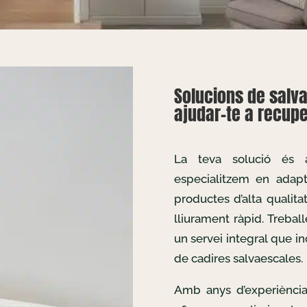
Solucions de salv
ajudar-te a recuper
La teva solució és
especialitzem en adapta
productes d’alta qualita
lliurament ràpid. Treba
un servei integral que in
de cadires salvaescales.
Amb anys d’experiència