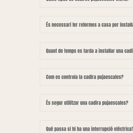
És necessari fer reformes a casa per instal·
Quant de temps es tarda a instal·lar una cad
Com es controla la cadira pujaescales?
És segur utilitzar una cadira pujaescales?
Què passa si hi ha una interrupció elèctrica