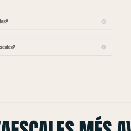
les?
escales?
VAESCALES MÉS A