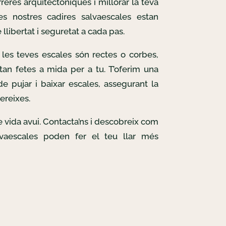
reres arquitectòniques i millorar la teva
Les nostres cadires salvaescales estan
llibertat i seguretat a cada pas.
les teves escales són rectes o corbes,
tan fetes a mida per a tu. T’oferim una
e pujar i baixar escales, assegurant la
ereixes.
de vida avui. Contacta’ns i descobreix com
lvaescales poden fer el teu llar més