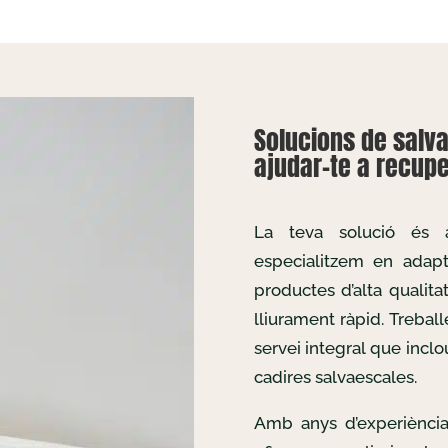
Solucions de salv
ajudar-te a recuper
La teva solució és
especialitzem en adapta
productes d’alta qualita
lliurament ràpid. Treba
servei integral que inclo
cadires salvaescales.
Amb anys d’experiència