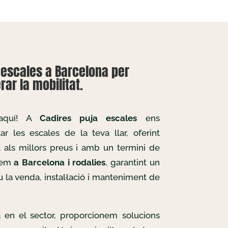
aescales a Barcelona per
ar la mobilitat.
 aquí! A
Cadires puja escales
ens
r les escales de la teva llar, oferint
t als millors preus i amb un termini de
llem
a Barcelona i rodalies
, garantint un
u la venda, instal·lació i manteniment de
 en el sector, proporcionem solucions