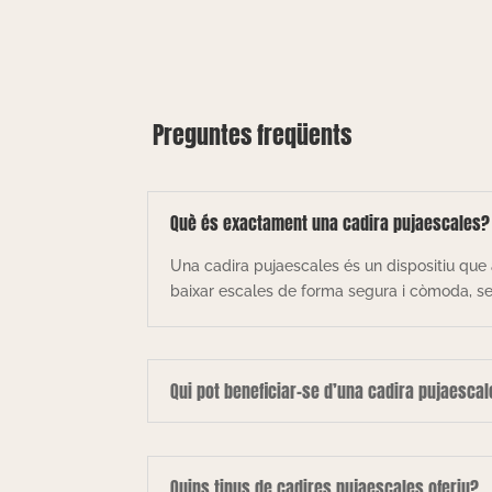
Preguntes freqüents
Què és exactament una cadira pujaescales?
Una cadira pujaescales és un dispositiu que 
baixar escales de forma segura i còmoda, sen
Qui pot beneficiar-se d’una cadira pujaesca
Quins tipus de cadires pujaescales oferiu?