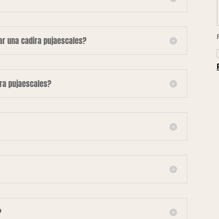
lar una cadira pujaescales?
ira pujaescales?
?