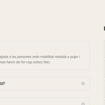
ajuda a les persones amb mobilitat reduïda a pujar i
se haver de fer cap esforç físic.
les?