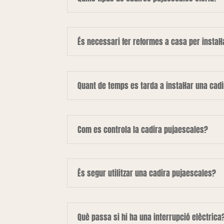
És necessari fer reformes a casa per instal·
Quant de temps es tarda a instal·lar una cad
Com es controla la cadira pujaescales?
És segur utilitzar una cadira pujaescales?
Què passa si hi ha una interrupció elèctrica