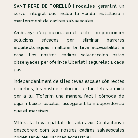
SANT PERE DE TORELLÓ i rodalies
, garantint un
servei integral que inclou la venda, instal·lació i
manteniment de cadires salvaescales.
Amb anys d’experiència en el sector, proporcionem
solucions eficaces per eliminar barreres
arquitectòniques i millorar la teva accessibilitat a
casa. Les nostres cadires salvaescales estan
dissenyades per oferir-te llibertat i seguretat a cada
pas.
Independentment de si les teves escales són rectes
o corbes, les nostres solucions estan fetes a mida
per a tu. T’oferim una manera fàcil i còmoda de
pujar i baixar escales, assegurant la independència
que et mereixes.
Millora la teva qualitat de vida avui. Contacta’ns i
descobreix com les nostres cadires salvaescales
poden fer el teu llar més accessible!