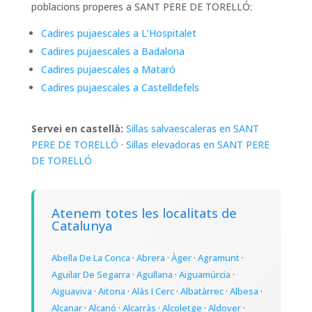
poblacions properes a SANT PERE DE TORELLÓ:
Cadires pujaescales a L’Hospitalet
Cadires pujaescales a Badalona
Cadires pujaescales a Mataró
Cadires pujaescales a Castelldefels
Servei en castellà:
Sillas salvaescaleras en SANT
PERE DE TORELLÓ
·
Sillas elevadoras en SANT PERE
DE TORELLÓ
Atenem totes les localitats de
Catalunya
Abella De La Conca
·
Abrera
·
Àger
·
Agramunt
·
Aguilar De Segarra
·
Agullana
·
Aiguamúrcia
·
Aiguaviva
·
Aitona
·
Alàs I Cerc
·
Albatàrrec
·
Albesa
·
Alcanar
·
Alcanó
·
Alcarràs
·
Alcoletge
·
Aldover
·