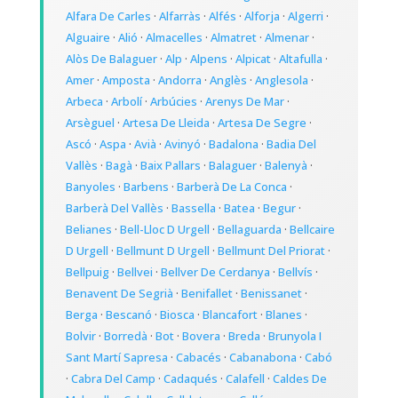
Alfara De Carles
·
Alfarràs
·
Alfés
·
Alforja
·
Algerri
·
Alguaire
·
Alió
·
Almacelles
·
Almatret
·
Almenar
·
Alòs De Balaguer
·
Alp
·
Alpens
·
Alpicat
·
Altafulla
·
Amer
·
Amposta
·
Andorra
·
Anglès
·
Anglesola
·
Arbeca
·
Arbolí
·
Arbúcies
·
Arenys De Mar
·
Arsèguel
·
Artesa De Lleida
·
Artesa De Segre
·
Ascó
·
Aspa
·
Avià
·
Avinyó
·
Badalona
·
Badia Del
Vallès
·
Bagà
·
Baix Pallars
·
Balaguer
·
Balenyà
·
Banyoles
·
Barbens
·
Barberà De La Conca
·
Barberà Del Vallès
·
Bassella
·
Batea
·
Begur
·
Belianes
·
Bell-Lloc D Urgell
·
Bellaguarda
·
Bellcaire
D Urgell
·
Bellmunt D Urgell
·
Bellmunt Del Priorat
·
Bellpuig
·
Bellvei
·
Bellver De Cerdanya
·
Bellvís
·
Benavent De Segrià
·
Benifallet
·
Benissanet
·
Berga
·
Bescanó
·
Biosca
·
Blancafort
·
Blanes
·
Bolvir
·
Borredà
·
Bot
·
Bovera
·
Breda
·
Brunyola I
Sant Martí Sapresa
·
Cabacés
·
Cabanabona
·
Cabó
·
Cabra Del Camp
·
Cadaqués
·
Calafell
·
Caldes De