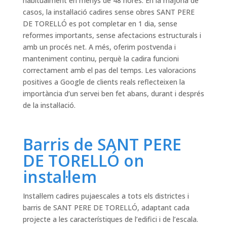
habitualment en menys de 48 hores. En la majoria de
casos, la instal·lació cadires sense obres SANT PERE
DE TORELLÓ es pot completar en 1 dia, sense
reformes importants, sense afectacions estructurals i
amb un procés net. A més, oferim postvenda i
manteniment continu, perquè la cadira funcioni
correctament amb el pas del temps. Les valoracions
positives a Google de clients reals reflecteixen la
importància d’un servei ben fet abans, durant i després
de la instal·lació.
Barris de SANT PERE
DE TORELLÓ on
instal·lem
Instal·lem cadires pujaescales a tots els districtes i
barris de SANT PERE DE TORELLÓ, adaptant cada
projecte a les característiques de l’edifici i de l’escala.