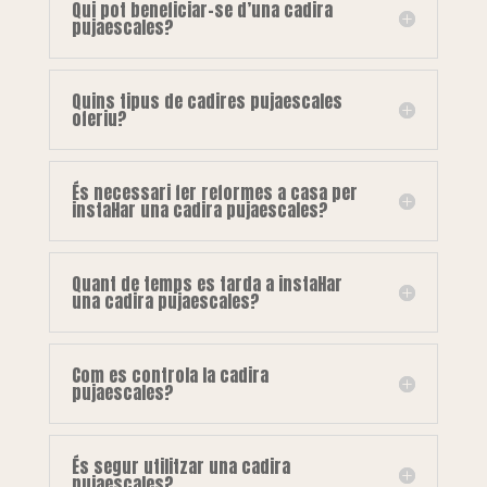
Qui pot beneficiar-se d’una cadira
pujaescales?
Quins tipus de cadires pujaescales
oferiu?
És necessari fer reformes a casa per
instal·lar una cadira pujaescales?
Quant de temps es tarda a instal·lar
una cadira pujaescales?
Com es controla la cadira
pujaescales?
És segur utilitzar una cadira
pujaescales?