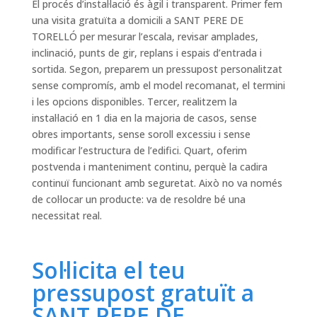
El procés d’instal·lació és àgil i transparent. Primer fem
una visita gratuïta a domicili a SANT PERE DE
TORELLÓ per mesurar l’escala, revisar amplades,
inclinació, punts de gir, replans i espais d’entrada i
sortida. Segon, preparem un pressupost personalitzat
sense compromís, amb el model recomanat, el termini
i les opcions disponibles. Tercer, realitzem la
instal·lació en 1 dia en la majoria de casos, sense
obres importants, sense soroll excessiu i sense
modificar l’estructura de l’edifici. Quart, oferim
postvenda i manteniment continu, perquè la cadira
continuï funcionant amb seguretat. Això no va només
de col·locar un producte: va de resoldre bé una
necessitat real.
Sol·licita el teu
pressupost gratuït a
SANT PERE DE