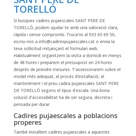
TORELLÓ
Si busques cadires pujaescales SANT PERE DE
TORELLÓ, podem ajudar-te amb una valoració clara,
ràpida i sense compromís. Truca’ns al 933 65 69 50,
escriu-nos a
info@cadirespujaescales.cat
o envia la
teva sol·licitud mitjançant el formulari web.
Habitualment organitzem la visita a domicili en menys
de 48 hores i preparem el pressupost en 24 hores
després de prendre mesures. T’assessorarem sobre el
model més adequat, el procés d’instal·lació, el
manteniment i el preu cadira pujaescales SANT PERE
DE TORELLÓ segons el tipus d’escala. Una bona
solució d’accessibilitat ha de ser segura, discreta i
pensada per durar.
Cadires pujaescales a poblacions
properes
També instal·lem cadires pujaescales a aquestes