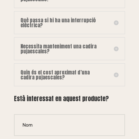
Què passa si hi ha una interrupció
elèctrica?
Necessita manteniment una cadira
pujaescales?
Quin és el cost aproximat d’una
cadira pujaescales?
Està interessat en aquest producte?