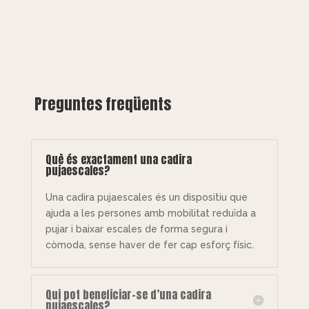
Preguntes freqüents
Què és exactament una cadira
pujaescales?
Una cadira pujaescales és un dispositiu que
ajuda a les persones amb mobilitat reduïda a
pujar i baixar escales de forma segura i
còmoda, sense haver de fer cap esforç físic.
Qui pot beneficiar-se d’una cadira
pujaescales?