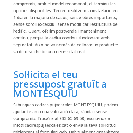
compromís, amb el model recomanat, el termini i les
opcions disponibles. Tercer, realitzem la instal·lació en
1 dia en la majoria de casos, sense obres importants,
sense soroll excessiu i sense modificar l’estructura de
l’edifici. Quart, oferim postvenda i manteniment
continu, perquè la cadira continuï funcionant amb
seguretat. Això no va només de col·locar un producte:
va de resoldre bé una necessitat real.
Sol·licita el teu
pressupost gratuït a
MONTESQUIU
Si busques cadires pujaescales MONTESQUIU, podem
ajudar-te amb una valoració clara, ràpida i sense
compromís. Truca’ns al 933 65 69 50, escriu-nos a
info@cadirespujaescales.cat
o envia la teva sol·licitud
mitjançant el formulari web. Habitualment organitzem