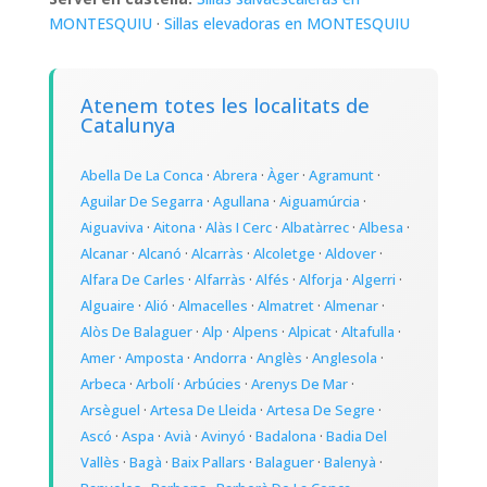
MONTESQUIU
·
Sillas elevadoras en MONTESQUIU
Atenem totes les localitats de
Catalunya
Abella De La Conca
·
Abrera
·
Àger
·
Agramunt
·
Aguilar De Segarra
·
Agullana
·
Aiguamúrcia
·
Aiguaviva
·
Aitona
·
Alàs I Cerc
·
Albatàrrec
·
Albesa
·
Alcanar
·
Alcanó
·
Alcarràs
·
Alcoletge
·
Aldover
·
Alfara De Carles
·
Alfarràs
·
Alfés
·
Alforja
·
Algerri
·
Alguaire
·
Alió
·
Almacelles
·
Almatret
·
Almenar
·
Alòs De Balaguer
·
Alp
·
Alpens
·
Alpicat
·
Altafulla
·
Amer
·
Amposta
·
Andorra
·
Anglès
·
Anglesola
·
Arbeca
·
Arbolí
·
Arbúcies
·
Arenys De Mar
·
Arsèguel
·
Artesa De Lleida
·
Artesa De Segre
·
Ascó
·
Aspa
·
Avià
·
Avinyó
·
Badalona
·
Badia Del
Vallès
·
Bagà
·
Baix Pallars
·
Balaguer
·
Balenyà
·