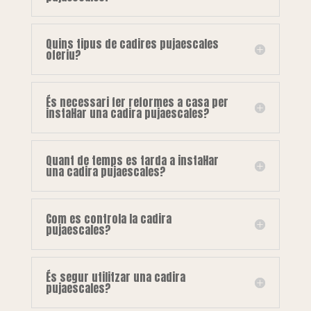
Quins tipus de cadires pujaescales
oferiu?
És necessari fer reformes a casa per
instal·lar una cadira pujaescales?
Quant de temps es tarda a instal·lar
una cadira pujaescales?
Com es controla la cadira
pujaescales?
És segur utilitzar una cadira
pujaescales?