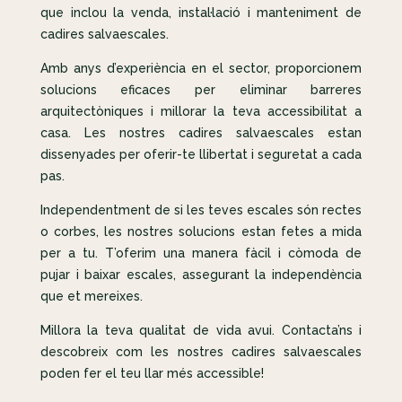
que inclou la venda, instal·lació i manteniment de
cadires salvaescales.
Amb anys d’experiència en el sector, proporcionem
solucions eficaces per eliminar barreres
arquitectòniques i millorar la teva accessibilitat a
casa. Les nostres cadires salvaescales estan
dissenyades per oferir-te llibertat i seguretat a cada
pas.
Independentment de si les teves escales són rectes
o corbes, les nostres solucions estan fetes a mida
per a tu. T’oferim una manera fàcil i còmoda de
pujar i baixar escales, assegurant la independència
que et mereixes.
Millora la teva qualitat de vida avui. Contacta’ns i
descobreix com les nostres cadires salvaescales
poden fer el teu llar més accessible!