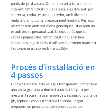
punts de gir diversos. Donem servei a tota la zona,
incloent MONTESQUIU. Cada escala és diferent: pot
ser recta, corba, estreta, exterior, amb diversos
replans o amb punts d’aparcament limitats. Per això
no treballem amb solucions genèriques, sinó amb un
estudi tècnic personalitzat. L’objectiu és que les
cadires pujaescales MONTESQUIU quedin ben
instal·lades, siguin fàcils d’utilitzar i permetin mantenir
l’autonomia a casa amb tranquil·litat.
Procés d’instal·lació en
4 passos
El procés d’instal·lació és àgil i transparent. Primer fem
una visita gratuïta a domicili a MONTESQUIU per
mesurar l’escala, revisar amplades, inclinació, punts de
gir, replans i espais d’entrada i sortida. Segon,
preparem un pressupost personalitzat sense