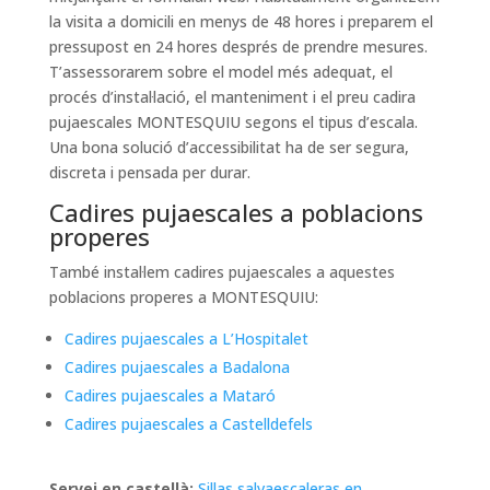
la visita a domicili en menys de 48 hores i preparem el
pressupost en 24 hores després de prendre mesures.
T’assessorarem sobre el model més adequat, el
procés d’instal·lació, el manteniment i el preu cadira
pujaescales MONTESQUIU segons el tipus d’escala.
Una bona solució d’accessibilitat ha de ser segura,
discreta i pensada per durar.
Cadires pujaescales a poblacions
properes
També instal·lem cadires pujaescales a aquestes
poblacions properes a MONTESQUIU:
Cadires pujaescales a L’Hospitalet
Cadires pujaescales a Badalona
Cadires pujaescales a Mataró
Cadires pujaescales a Castelldefels
Servei en castellà:
Sillas salvaescaleras en