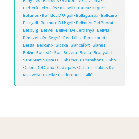
Banyoles
·
Barbens
·
Barberà De La Conca
·
Barberà Del Vallès
·
Bassella
·
Batea
·
Begur
·
Belianes
·
Bell-Lloc D Urgell
·
Bellaguarda
·
Bellcaire
D Urgell
·
Bellmunt D Urgell
·
Bellmunt Del Priorat
·
Bellpuig
·
Bellvei
·
Bellver De Cerdanya
·
Bellvís
·
Benavent De Segrià
·
Benifallet
·
Benissanet
·
Berga
·
Bescanó
·
Biosca
·
Blancafort
·
Blanes
·
Bolvir
·
Borredà
·
Bot
·
Bovera
·
Breda
·
Brunyola I
Sant Martí Sapresa
·
Cabacés
·
Cabanabona
·
Cabó
·
Cabra Del Camp
·
Cadaqués
·
Calafell
·
Caldes De
Malavella
·
Calella
·
Calldetenes
·
Callús