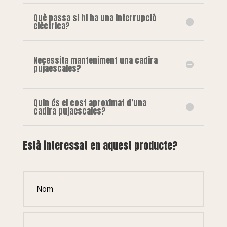
Què passa si hi ha una interrupció
elèctrica?
Necessita manteniment una cadira
pujaescales?
Quin és el cost aproximat d’una
cadira pujaescales?
Està interessat en aquest producte?