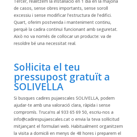
Tercer, realitzem la instal·lació en 1 dia en la majoria
de casos, sense obres importants, sense soroll
excessiu i sense modificar l’estructura de l’edifici.
Quart, oferim postvenda i manteniment continu,
perquè la cadira continuï funcionant amb seguretat.
Això no va només de col·locar un producte: va de
resoldre bé una necessitat real.
Sol·licita el teu
pressupost gratuït a
SOLIVELLA
Si busques cadires pujaescales SOLIVELLA, podem
ajudar-te amb una valoració clara, ràpida i sense
compromís. Truca’ns al 933 65 69 50, escriu-nos a
info@cadirespujaescales.cat
o envia la teva sol·licitud
mitjançant el formulari web. Habitualment organitzem
la visita a domicili en menys de 48 hores i preparem el