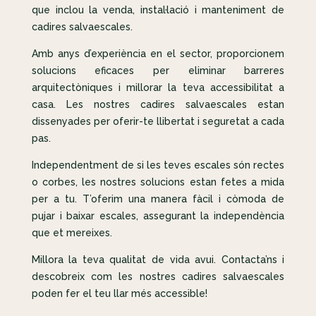
que inclou la venda, instal·lació i manteniment de
cadires salvaescales.
Amb anys d’experiència en el sector, proporcionem
solucions eficaces per eliminar barreres
arquitectòniques i millorar la teva accessibilitat a
casa. Les nostres cadires salvaescales estan
dissenyades per oferir-te llibertat i seguretat a cada
pas.
Independentment de si les teves escales són rectes
o corbes, les nostres solucions estan fetes a mida
per a tu. T’oferim una manera fàcil i còmoda de
pujar i baixar escales, assegurant la independència
que et mereixes.
Millora la teva qualitat de vida avui. Contacta’ns i
descobreix com les nostres cadires salvaescales
poden fer el teu llar més accessible!