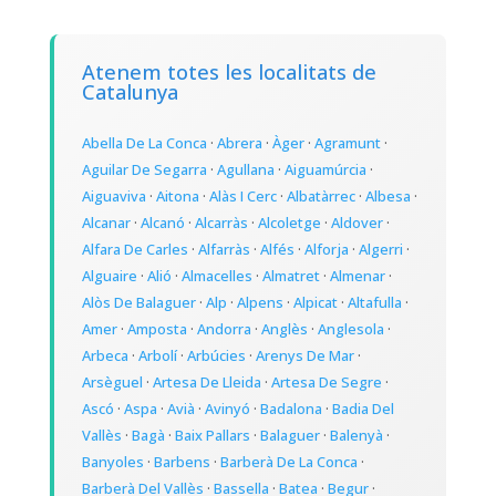
Atenem totes les localitats de
Catalunya
Abella De La Conca
·
Abrera
·
Àger
·
Agramunt
·
Aguilar De Segarra
·
Agullana
·
Aiguamúrcia
·
Aiguaviva
·
Aitona
·
Alàs I Cerc
·
Albatàrrec
·
Albesa
·
Alcanar
·
Alcanó
·
Alcarràs
·
Alcoletge
·
Aldover
·
Alfara De Carles
·
Alfarràs
·
Alfés
·
Alforja
·
Algerri
·
Alguaire
·
Alió
·
Almacelles
·
Almatret
·
Almenar
·
Alòs De Balaguer
·
Alp
·
Alpens
·
Alpicat
·
Altafulla
·
Amer
·
Amposta
·
Andorra
·
Anglès
·
Anglesola
·
Arbeca
·
Arbolí
·
Arbúcies
·
Arenys De Mar
·
Arsèguel
·
Artesa De Lleida
·
Artesa De Segre
·
Ascó
·
Aspa
·
Avià
·
Avinyó
·
Badalona
·
Badia Del
Vallès
·
Bagà
·
Baix Pallars
·
Balaguer
·
Balenyà
·
Banyoles
·
Barbens
·
Barberà De La Conca
·
Barberà Del Vallès
·
Bassella
·
Batea
·
Begur
·