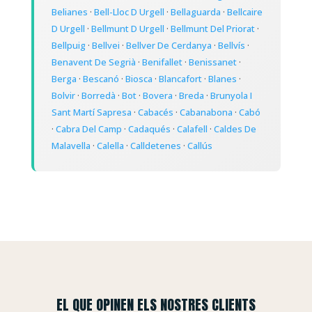
Belianes
·
Bell-Lloc D Urgell
·
Bellaguarda
·
Bellcaire
D Urgell
·
Bellmunt D Urgell
·
Bellmunt Del Priorat
·
Bellpuig
·
Bellvei
·
Bellver De Cerdanya
·
Bellvís
·
Benavent De Segrià
·
Benifallet
·
Benissanet
·
Berga
·
Bescanó
·
Biosca
·
Blancafort
·
Blanes
·
Bolvir
·
Borredà
·
Bot
·
Bovera
·
Breda
·
Brunyola I
Sant Martí Sapresa
·
Cabacés
·
Cabanabona
·
Cabó
·
Cabra Del Camp
·
Cadaqués
·
Calafell
·
Caldes De
Malavella
·
Calella
·
Calldetenes
·
Callús
EL QUE OPINEN ELS NOSTRES CLIENTS