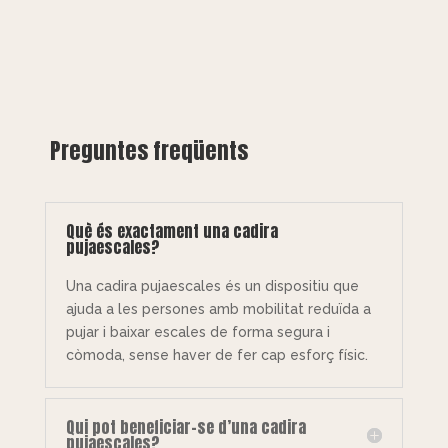
Preguntes freqüents
Què és exactament una cadira
pujaescales?
Una cadira pujaescales és un dispositiu que
ajuda a les persones amb mobilitat reduïda a
pujar i baixar escales de forma segura i
còmoda, sense haver de fer cap esforç físic.
Qui pot beneficiar-se d’una cadira
pujaescales?