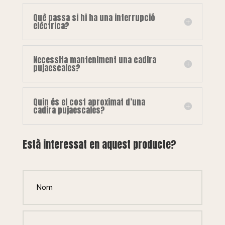
Què passa si hi ha una interrupció
elèctrica?
Necessita manteniment una cadira
pujaescales?
Quin és el cost aproximat d’una
cadira pujaescales?
Està interessat en aquest producte?