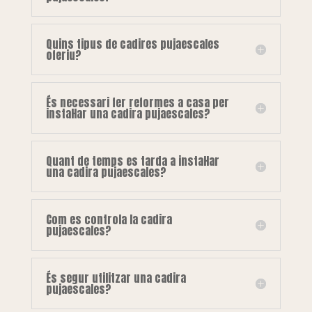
Quins tipus de cadires pujaescales
oferiu?
És necessari fer reformes a casa per
instal·lar una cadira pujaescales?
Quant de temps es tarda a instal·lar
una cadira pujaescales?
Com es controla la cadira
pujaescales?
És segur utilitzar una cadira
pujaescales?