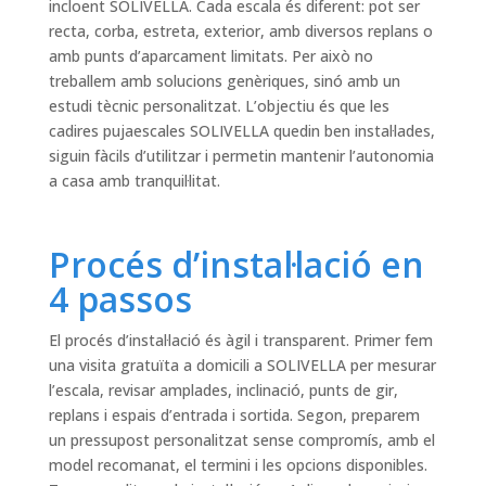
incloent SOLIVELLA. Cada escala és diferent: pot ser
recta, corba, estreta, exterior, amb diversos replans o
amb punts d’aparcament limitats. Per això no
treballem amb solucions genèriques, sinó amb un
estudi tècnic personalitzat. L’objectiu és que les
cadires pujaescales SOLIVELLA quedin ben instal·lades,
siguin fàcils d’utilitzar i permetin mantenir l’autonomia
a casa amb tranquil·litat.
Procés d’instal·lació en
4 passos
El procés d’instal·lació és àgil i transparent. Primer fem
una visita gratuïta a domicili a SOLIVELLA per mesurar
l’escala, revisar amplades, inclinació, punts de gir,
replans i espais d’entrada i sortida. Segon, preparem
un pressupost personalitzat sense compromís, amb el
model recomanat, el termini i les opcions disponibles.