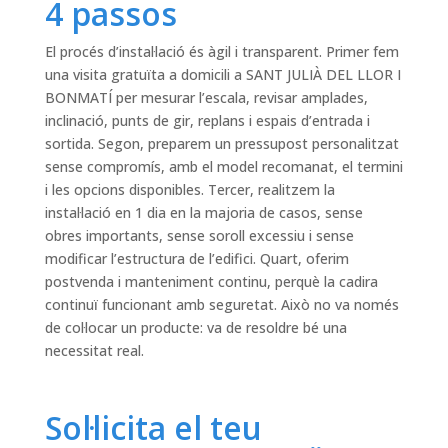
4 passos
El procés d’instal·lació és àgil i transparent. Primer fem
una visita gratuïta a domicili a SANT JULIÀ DEL LLOR I
BONMATÍ per mesurar l’escala, revisar amplades,
inclinació, punts de gir, replans i espais d’entrada i
sortida. Segon, preparem un pressupost personalitzat
sense compromís, amb el model recomanat, el termini
i les opcions disponibles. Tercer, realitzem la
instal·lació en 1 dia en la majoria de casos, sense
obres importants, sense soroll excessiu i sense
modificar l’estructura de l’edifici. Quart, oferim
postvenda i manteniment continu, perquè la cadira
continuï funcionant amb seguretat. Això no va només
de col·locar un producte: va de resoldre bé una
necessitat real.
Sol·licita el teu