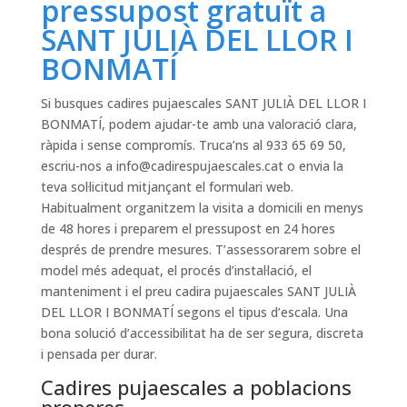
pressupost gratuït a
SANT JULIÀ DEL LLOR I
BONMATÍ
Si busques cadires pujaescales SANT JULIÀ DEL LLOR I
BONMATÍ, podem ajudar-te amb una valoració clara,
ràpida i sense compromís. Truca’ns al 933 65 69 50,
escriu-nos a
info@cadirespujaescales.cat
o envia la
teva sol·licitud mitjançant el formulari web.
Habitualment organitzem la visita a domicili en menys
de 48 hores i preparem el pressupost en 24 hores
després de prendre mesures. T’assessorarem sobre el
model més adequat, el procés d’instal·lació, el
manteniment i el preu cadira pujaescales SANT JULIÀ
DEL LLOR I BONMATÍ segons el tipus d’escala. Una
bona solució d’accessibilitat ha de ser segura, discreta
i pensada per durar.
Cadires pujaescales a poblacions