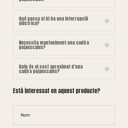
Què passa si hi ha una interrupció
elèctrica?
Necessita manteniment una cadira
pujaescales?
Quin és el cost aproximat d’una
cadira pujaescales?
Està interessat en aquest producte?