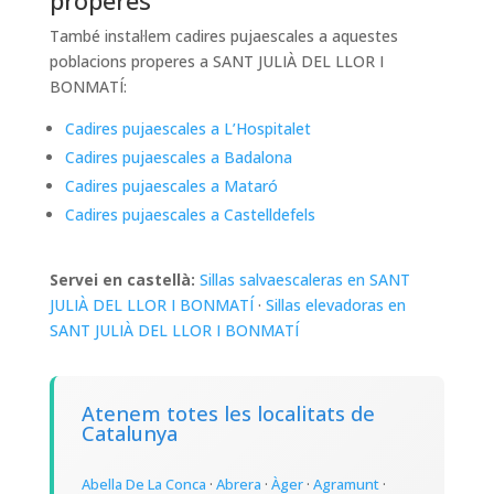
properes
També instal·lem cadires pujaescales a aquestes
poblacions properes a SANT JULIÀ DEL LLOR I
BONMATÍ:
Cadires pujaescales a L’Hospitalet
Cadires pujaescales a Badalona
Cadires pujaescales a Mataró
Cadires pujaescales a Castelldefels
Servei en castellà:
Sillas salvaescaleras en SANT
JULIÀ DEL LLOR I BONMATÍ
·
Sillas elevadoras en
SANT JULIÀ DEL LLOR I BONMATÍ
Atenem totes les localitats de
Catalunya
Abella De La Conca
·
Abrera
·
Àger
·
Agramunt
·