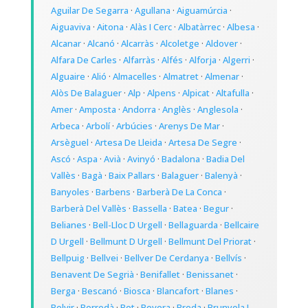
Aguilar De Segarra
·
Agullana
·
Aiguamúrcia
·
Aiguaviva
·
Aitona
·
Alàs I Cerc
·
Albatàrrec
·
Albesa
·
Alcanar
·
Alcanó
·
Alcarràs
·
Alcoletge
·
Aldover
·
Alfara De Carles
·
Alfarràs
·
Alfés
·
Alforja
·
Algerri
·
Alguaire
·
Alió
·
Almacelles
·
Almatret
·
Almenar
·
Alòs De Balaguer
·
Alp
·
Alpens
·
Alpicat
·
Altafulla
·
Amer
·
Amposta
·
Andorra
·
Anglès
·
Anglesola
·
Arbeca
·
Arbolí
·
Arbúcies
·
Arenys De Mar
·
Arsèguel
·
Artesa De Lleida
·
Artesa De Segre
·
Ascó
·
Aspa
·
Avià
·
Avinyó
·
Badalona
·
Badia Del
Vallès
·
Bagà
·
Baix Pallars
·
Balaguer
·
Balenyà
·
Banyoles
·
Barbens
·
Barberà De La Conca
·
Barberà Del Vallès
·
Bassella
·
Batea
·
Begur
·
Belianes
·
Bell-Lloc D Urgell
·
Bellaguarda
·
Bellcaire
D Urgell
·
Bellmunt D Urgell
·
Bellmunt Del Priorat
·
Bellpuig
·
Bellvei
·
Bellver De Cerdanya
·
Bellvís
·
Benavent De Segrià
·
Benifallet
·
Benissanet
·
Berga
·
Bescanó
·
Biosca
·
Blancafort
·
Blanes
·
Bolvir
·
Borredà
·
Bot
·
Bovera
·
Breda
·
Brunyola I