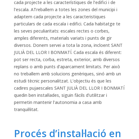
cada projecte a les característiques de l’edifici i de
l’escala. ATreballem a totes les zones del municipi i
adaptem cada projecte a les caracteristiques
particulars de cada escala i edifici. Cada habitatge te
les seves peculiaritats: escales rectes o corbes,
amples diferents, materials variats i punts de gir
diversos. Donem servei a tota la zona, incloent SANT
JULIÀ DEL LLOR I BONMATÍ. Cada escala és diferent:
pot ser recta, corba, estreta, exterior, amb diversos
replans o amb punts d’aparcament limitats. Per això
no treballem amb solucions genèriques, sinó amb un
estudi tècnic personalitzat. L’objectiu és que les
cadires pujaescales SANT JULIÀ DEL LLOR I BONMATÍ
quedin ben instal·lades, siguin fàcils d’utilitzar i
permetin mantenir l’autonomia a casa amb
tranquil·litat.
Procés d’instal·lació en