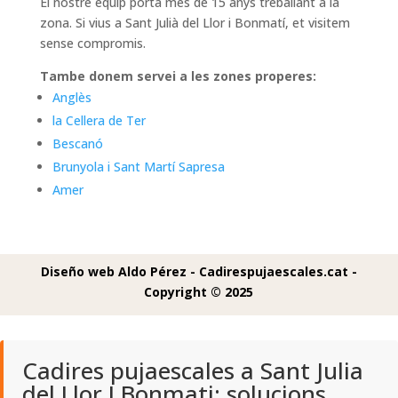
El nostre equip porta mes de 15 anys treballant a la
zona. Si vius a Sant Julià del Llor i Bonmatí, et visitem
sense compromis.
Tambe donem servei a les zones properes:
Anglès
la Cellera de Ter
Bescanó
Brunyola i Sant Martí Sapresa
Amer
Diseño web Aldo Pérez -
Cadirespujaescales.cat -
Copyright © 2025
Cadires pujaescales a Sant Julia
del Llor I Bonmati: solucions