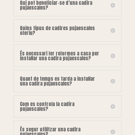
Qui pot beneficiar-se d’una cadira
pujaescales?
Quins tipus de cadires pujaescales
oferiu?
És necessari fer reformes a casa per
instal·lar una cadira pujaescales?
Quant de temps es tarda a instal·lar
una cadira pujaescales?
Com es controla la cadira
pujaescales?
És segur utilitzar una cadira
pujaescales?