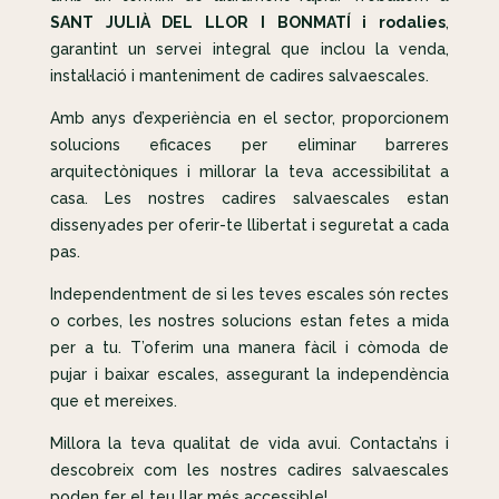
SANT JULIÀ DEL LLOR I BONMATÍ i rodalies
,
garantint un servei integral que inclou la venda,
instal·lació i manteniment de cadires salvaescales.
Amb anys d’experiència en el sector, proporcionem
solucions eficaces per eliminar barreres
arquitectòniques i millorar la teva accessibilitat a
casa. Les nostres cadires salvaescales estan
dissenyades per oferir-te llibertat i seguretat a cada
pas.
Independentment de si les teves escales són rectes
o corbes, les nostres solucions estan fetes a mida
per a tu. T’oferim una manera fàcil i còmoda de
pujar i baixar escales, assegurant la independència
que et mereixes.
Millora la teva qualitat de vida avui. Contacta’ns i
descobreix com les nostres cadires salvaescales
poden fer el teu llar més accessible!