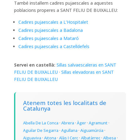
També instal·lem cadires pujaescales a aquestes
poblacions properes a SANT FELIU DE BUIXALLEU:
Cadires pujaescales a L’Hospitalet
Cadires pujaescales a Badalona
Cadires pujaescales a Mataró
Cadires pujaescales a Castelldefels
Servei en castellà:
Sillas salvaescaleras en SANT
FELIU DE BUIXALLEU
·
Sillas elevadoras en SANT
FELIU DE BUIXALLEU
Atenem totes les localitats de
Catalunya
Abella De La Conca
·
Abrera
·
Àger
·
Agramunt
·
Aguilar De Segarra
·
Agullana
·
Aiguamúrcia
·
Aiguaviva
·
Aitona
·
Alàs I Cerc
·
Albatàrrec
·
Albesa
·