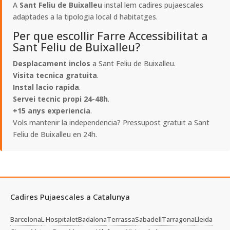
A
Sant Feliu de Buixalleu
instal lem cadires pujaescales
adaptades a la tipologia local d habitatges.
Per que escollir Farre Accessibilitat a
Sant Feliu de Buixalleu?
Desplacament inclos
a Sant Feliu de Buixalleu.
Visita tecnica gratuita
.
Instal lacio rapida
.
Servei tecnic propi 24-48h
.
+15 anys experiencia
.
Vols mantenir la independencia? Pressupost gratuit a Sant
Feliu de Buixalleu en 24h.
Cadires Pujaescales a Catalunya
Barcelona
L Hospitalet
Badalona
Terrassa
Sabadell
Tarragona
Lleida