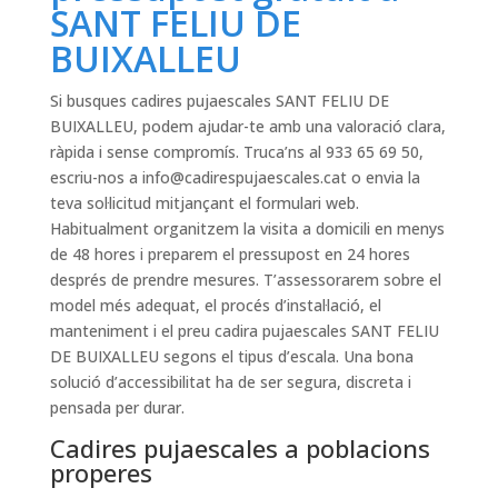
SANT FELIU DE
BUIXALLEU
Si busques cadires pujaescales SANT FELIU DE
BUIXALLEU, podem ajudar-te amb una valoració clara,
ràpida i sense compromís. Truca’ns al 933 65 69 50,
escriu-nos a
info@cadirespujaescales.cat
o envia la
teva sol·licitud mitjançant el formulari web.
Habitualment organitzem la visita a domicili en menys
de 48 hores i preparem el pressupost en 24 hores
després de prendre mesures. T’assessorarem sobre el
model més adequat, el procés d’instal·lació, el
manteniment i el preu cadira pujaescales SANT FELIU
DE BUIXALLEU segons el tipus d’escala. Una bona
solució d’accessibilitat ha de ser segura, discreta i
pensada per durar.
Cadires pujaescales a poblacions
properes