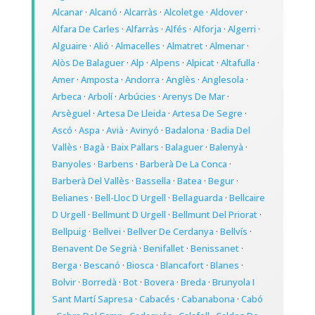
Alcanar
·
Alcanó
·
Alcarràs
·
Alcoletge
·
Aldover
·
Alfara De Carles
·
Alfarràs
·
Alfés
·
Alforja
·
Algerri
·
Alguaire
·
Alió
·
Almacelles
·
Almatret
·
Almenar
·
Alòs De Balaguer
·
Alp
·
Alpens
·
Alpicat
·
Altafulla
·
Amer
·
Amposta
·
Andorra
·
Anglès
·
Anglesola
·
Arbeca
·
Arbolí
·
Arbúcies
·
Arenys De Mar
·
Arsèguel
·
Artesa De Lleida
·
Artesa De Segre
·
Ascó
·
Aspa
·
Avià
·
Avinyó
·
Badalona
·
Badia Del
Vallès
·
Bagà
·
Baix Pallars
·
Balaguer
·
Balenyà
·
Banyoles
·
Barbens
·
Barberà De La Conca
·
Barberà Del Vallès
·
Bassella
·
Batea
·
Begur
·
Belianes
·
Bell-Lloc D Urgell
·
Bellaguarda
·
Bellcaire
D Urgell
·
Bellmunt D Urgell
·
Bellmunt Del Priorat
·
Bellpuig
·
Bellvei
·
Bellver De Cerdanya
·
Bellvís
·
Benavent De Segrià
·
Benifallet
·
Benissanet
·
Berga
·
Bescanó
·
Biosca
·
Blancafort
·
Blanes
·
Bolvir
·
Borredà
·
Bot
·
Bovera
·
Breda
·
Brunyola I
Sant Martí Sapresa
·
Cabacés
·
Cabanabona
·
Cabó