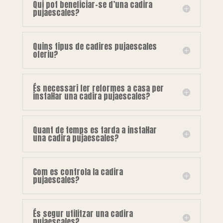
Qui pot beneficiar-se d’una cadira
pujaescales?
Quins tipus de cadires pujaescales
oferiu?
És necessari fer reformes a casa per
instal·lar una cadira pujaescales?
Quant de temps es tarda a instal·lar
una cadira pujaescales?
Com es controla la cadira
pujaescales?
És segur utilitzar una cadira
pujaescales?