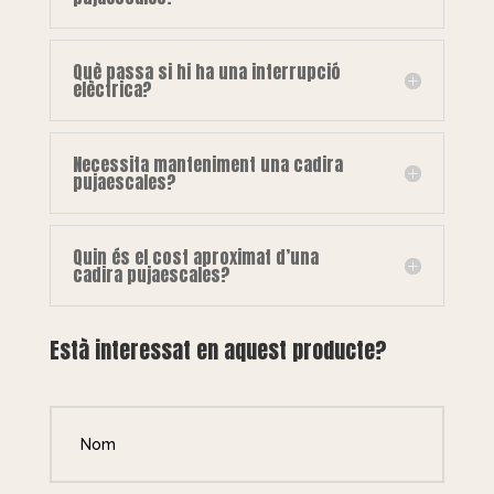
Què passa si hi ha una interrupció
elèctrica?
Necessita manteniment una cadira
pujaescales?
Quin és el cost aproximat d’una
cadira pujaescales?
Està interessat en aquest producte?