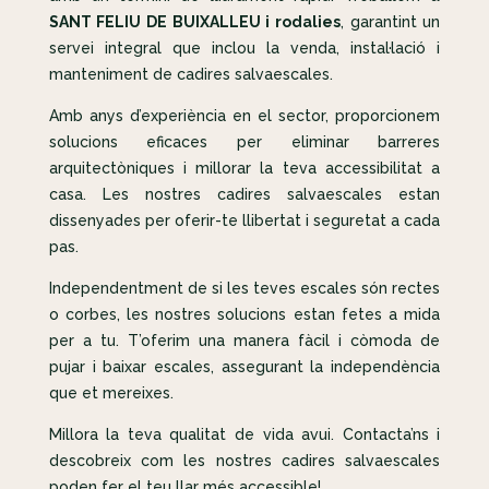
SANT FELIU DE BUIXALLEU i rodalies
, garantint un
servei integral que inclou la venda, instal·lació i
manteniment de cadires salvaescales.
Amb anys d’experiència en el sector, proporcionem
solucions eficaces per eliminar barreres
arquitectòniques i millorar la teva accessibilitat a
casa. Les nostres cadires salvaescales estan
dissenyades per oferir-te llibertat i seguretat a cada
pas.
Independentment de si les teves escales són rectes
o corbes, les nostres solucions estan fetes a mida
per a tu. T’oferim una manera fàcil i còmoda de
pujar i baixar escales, assegurant la independència
que et mereixes.
Millora la teva qualitat de vida avui. Contacta’ns i
descobreix com les nostres cadires salvaescales
poden fer el teu llar més accessible!