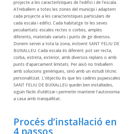
projecte a les característiques de l’edifici i de l’escala.
ATreballem a totes les zones del municipi i adaptem
cada projecte a les caracteristiques particulars de
cada escala i edifici. Cada habitatge te les seves
peculiaritats: escales rectes o corbes, amples
diferents, materials variats i punts de gir diversos.
Donem servei a tota la zona, incloent SANT FELIU DE
BUIXALLEU. Cada escala és diferent: pot ser recta,
corba, estreta, exterior, amb diversos replans o amb
punts d’aparcament limitats. Per això no treballem
amb solucions genèriques, sinó amb un estudi tècnic
personalitzat. L’objectiu és que les cadires pujaescales
SANT FELIU DE BUIXALLEU quedin ben instal·lades,
siguin fàcils d’utilitzar i permetin mantenir l’autonomia
a casa amb tranquil·litat.
Procés d’instal·lació en
4 passos