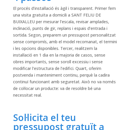
El procés d’instal·lació és àgil i transparent. Primer fem
una visita gratuïta a domicili a SANT FELIU DE
BUIXALLEU per mesurar l’escala, revisar amplades,
inclinació, punts de gir, replans i espais d’entrada i
sortida. Segon, preparem un pressupost personalitzat
sense compromís, amb el model recomanat, el termini
i les opcions disponibles. Tercer, realitzem la
instal·lació en 1 dia en la majoria de casos, sense
obres importants, sense soroll excessiu i sense
modificar l’estructura de l’edifici. Quart, oferim
postvenda i manteniment continu, perquè la cadira
continuï funcionant amb seguretat. Això no va només
de col·locar un producte: va de resoldre bé una
necessitat real.
Sol·licita el teu
pressupost gratuït a