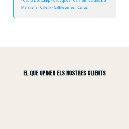
·
Cabra Del Camp
·
Cadaqués
·
Calafell
·
Caldes De
Malavella
·
Calella
·
Calldetenes
·
Callús
EL QUE OPINEN ELS NOSTRES CLIENTS