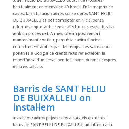
SANT FELIU DE BUIXALLEU ciutat i de l’rodalies
habitualment en menys de 48 hores. En la majoria de
casos, la instal·lació cadires sense obres SANT FELIU
DE BUIXALLEU es pot completar en 1 dia, sense
reformes importants, sense afectacions estructurals i
amb un procés net. A més, oferim postvenda i
manteniment continu, perquè la cadira funcioni
correctament amb el pas del temps. Les valoracions
positives a Google de clients reals reflecteixen la
importància d’un servei ben fet abans, durant i després
de la instal·lació.
Barris de SANT FELIU
DE BUIXALLEU on
instal·lem
Instal·lem cadires pujaescales a tots els districtes i
barris de SANT FELIU DE BUIXALLEU, adaptant cada