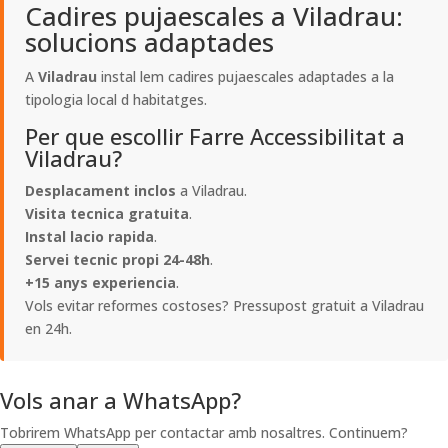
Cadires pujaescales a Viladrau:
solucions adaptades
A
Viladrau
instal lem cadires pujaescales adaptades a la
tipologia local d habitatges.
Per que escollir Farre Accessibilitat a
Viladrau?
Desplacament inclos
a Viladrau.
Visita tecnica gratuita
.
Instal lacio rapida
.
Servei tecnic propi 24-48h
.
+15 anys experiencia
.
Vols evitar reformes costoses? Pressupost gratuit a Viladrau
en 24h.
Vols anar a WhatsApp?
Tobrirem WhatsApp per contactar amb nosaltres. Continuem?