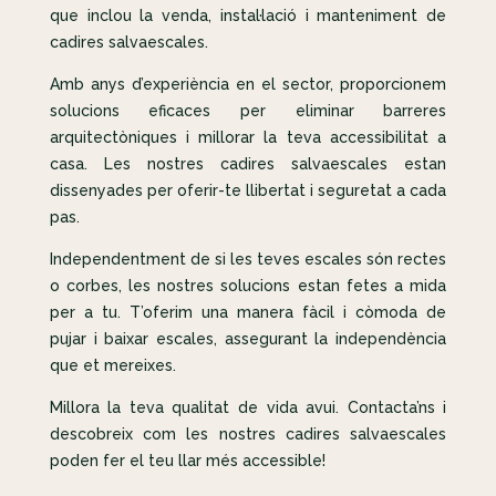
que inclou la venda, instal·lació i manteniment de
cadires salvaescales.
Amb anys d’experiència en el sector, proporcionem
solucions eficaces per eliminar barreres
arquitectòniques i millorar la teva accessibilitat a
casa. Les nostres cadires salvaescales estan
dissenyades per oferir-te llibertat i seguretat a cada
pas.
Independentment de si les teves escales són rectes
o corbes, les nostres solucions estan fetes a mida
per a tu. T’oferim una manera fàcil i còmoda de
pujar i baixar escales, assegurant la independència
que et mereixes.
Millora la teva qualitat de vida avui. Contacta’ns i
descobreix com les nostres cadires salvaescales
poden fer el teu llar més accessible!