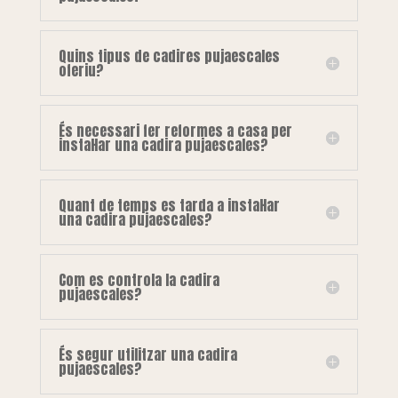
Quins tipus de cadires pujaescales
oferiu?
És necessari fer reformes a casa per
instal·lar una cadira pujaescales?
Quant de temps es tarda a instal·lar
una cadira pujaescales?
Com es controla la cadira
pujaescales?
És segur utilitzar una cadira
pujaescales?