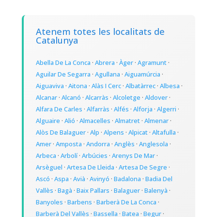
Atenem totes les localitats de
Catalunya
Abella De La Conca
·
Abrera
·
Àger
·
Agramunt
·
Aguilar De Segarra
·
Agullana
·
Aiguamúrcia
·
Aiguaviva
·
Aitona
·
Alàs I Cerc
·
Albatàrrec
·
Albesa
·
Alcanar
·
Alcanó
·
Alcarràs
·
Alcoletge
·
Aldover
·
Alfara De Carles
·
Alfarràs
·
Alfés
·
Alforja
·
Algerri
·
Alguaire
·
Alió
·
Almacelles
·
Almatret
·
Almenar
·
Alòs De Balaguer
·
Alp
·
Alpens
·
Alpicat
·
Altafulla
·
Amer
·
Amposta
·
Andorra
·
Anglès
·
Anglesola
·
Arbeca
·
Arbolí
·
Arbúcies
·
Arenys De Mar
·
Arsèguel
·
Artesa De Lleida
·
Artesa De Segre
·
Ascó
·
Aspa
·
Avià
·
Avinyó
·
Badalona
·
Badia Del
Vallès
·
Bagà
·
Baix Pallars
·
Balaguer
·
Balenyà
·
Banyoles
·
Barbens
·
Barberà De La Conca
·
Barberà Del Vallès
·
Bassella
·
Batea
·
Begur
·