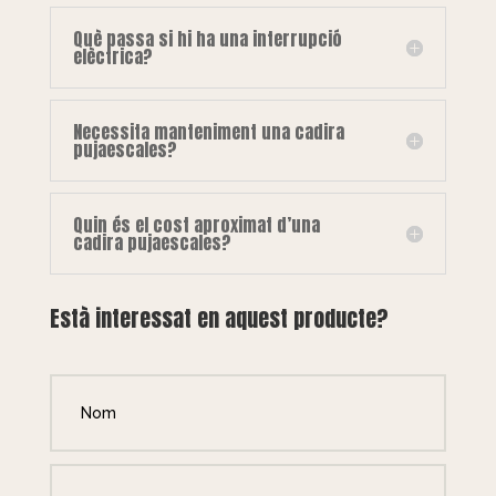
Què passa si hi ha una interrupció
elèctrica?
Necessita manteniment una cadira
pujaescales?
Quin és el cost aproximat d’una
cadira pujaescales?
Està interessat en aquest producte?