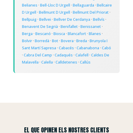
Belianes
·
Bell-Lloc D Urgell
·
Bellaguarda
·
Bellcaire
D Urgell
·
Bellmunt D Urgell
·
Bellmunt Del Priorat
·
Bellpuig
·
Bellvei
·
Bellver De Cerdanya
·
Bellvís
·
Benavent De Segrià
·
Benifallet
·
Benissanet
·
Berga
·
Bescanó
·
Biosca
·
Blancafort
·
Blanes
·
Bolvir
·
Borredà
·
Bot
·
Bovera
·
Breda
·
Brunyola I
Sant Martí Sapresa
·
Cabacés
·
Cabanabona
·
Cabó
·
Cabra Del Camp
·
Cadaqués
·
Calafell
·
Caldes De
Malavella
·
Calella
·
Calldetenes
·
Callús
EL QUE OPINEN ELS NOSTRES CLIENTS