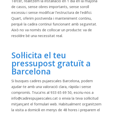
Tercer, realitzem la instal·lació en 1 dia en la majoria
de casos, sense obres importants, sense soroll
excessiu i sense modificar l’estructura de l’edifici.
Quart, oferim postvenda i manteniment continu,
perquè la cadira continuï funcionant amb seguretat.
Això no va només de col·locar un producte: va de
resoldre bé una necessitat real.
Sol·licita el teu
pressupost gratuït a
Barcelona
Si busques cadires pujaescales Barcelona, podem
ajudar-te amb una valoració clara, ràpida i sense
compromís. Truca’ns al 933 65 69 50, escriu-nos a
info@cadirespujaescales.cat
o envia la teva sol·licitud
mitjançant el formulari web. Habitualment organitzem
la visita a domicili en menys de 48 hores i preparem el