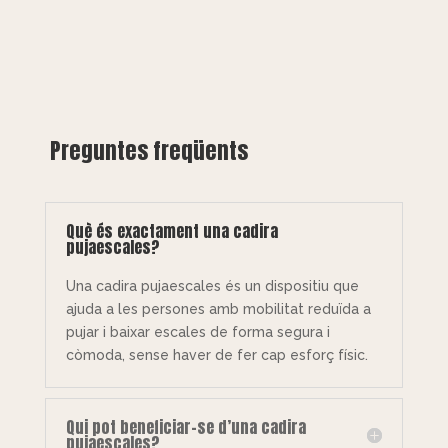
Preguntes freqüents
Què és exactament una cadira
pujaescales?
Una cadira pujaescales és un dispositiu que
ajuda a les persones amb mobilitat reduïda a
pujar i baixar escales de forma segura i
còmoda, sense haver de fer cap esforç físic.
Qui pot beneficiar-se d’una cadira
pujaescales?