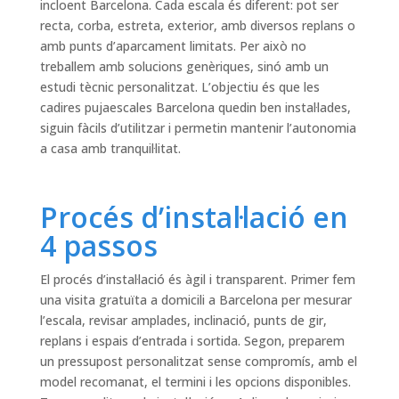
incloent Barcelona. Cada escala és diferent: pot ser
recta, corba, estreta, exterior, amb diversos replans o
amb punts d’aparcament limitats. Per això no
treballem amb solucions genèriques, sinó amb un
estudi tècnic personalitzat. L’objectiu és que les
cadires pujaescales Barcelona quedin ben instal·lades,
siguin fàcils d’utilitzar i permetin mantenir l’autonomia
a casa amb tranquil·litat.
Procés d’instal·lació en
4 passos
El procés d’instal·lació és àgil i transparent. Primer fem
una visita gratuïta a domicili a Barcelona per mesurar
l’escala, revisar amplades, inclinació, punts de gir,
replans i espais d’entrada i sortida. Segon, preparem
un pressupost personalitzat sense compromís, amb el
model recomanat, el termini i les opcions disponibles.