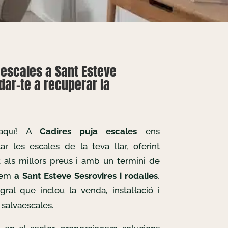
aescales a Sant Esteve
dar-te a recuperar la
 aquí! A
Cadires puja escales
ens
r les escales de la teva llar, oferint
t als millors preus i amb un termini de
llem
a Sant Esteve Sesrovires i rodalies
,
gral que inclou la venda, instal·lació i
salvaescales.