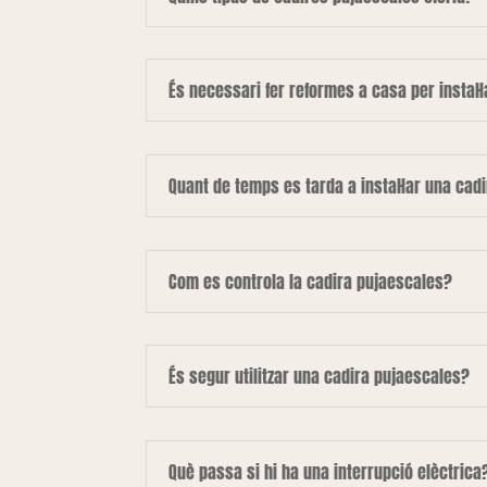
És necessari fer reformes a casa per instal·
Quant de temps es tarda a instal·lar una cad
Com es controla la cadira pujaescales?
És segur utilitzar una cadira pujaescales?
Què passa si hi ha una interrupció elèctrica