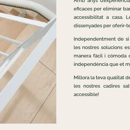
Amb anys d’experiència
eficaces per eliminar bar
accessibilitat a casa. 
dissenyades per oferir-te 
Independentment de si 
les nostres solucions es
manera fàcil i còmoda d
independència que et m
Millora la teva qualitat 
les nostres cadires sa
accessible!