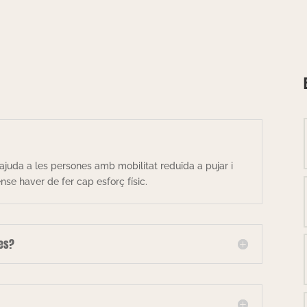
ajuda a les persones amb mobilitat reduïda a pujar i
se haver de fer cap esforç físic.
les?