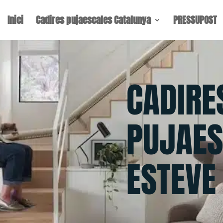
Inici
Cadires pujaescales Catalunya
PRESSUPOST
CADIRE
PUJAES
ESTEVE