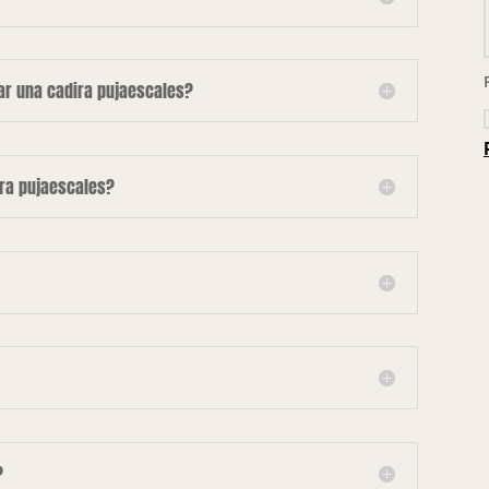
lar una cadira pujaescales?
ira pujaescales?
?