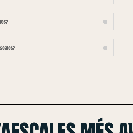
les?
escales?
VAESCALES MÉS A