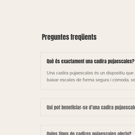
Preguntes freqüents
Què és exactament una cadira pujaescales?
Una cadira pujaescales és un dispositiu que 
baixar escales de forma segura i còmoda, sen
Qui pot beneficiar-se d’una cadira pujaesca
Quins tipus de cadires pujaescales oferiu?