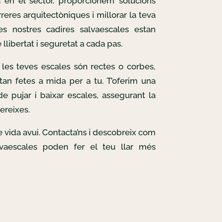
 en el sector, proporcionem solucions
reres arquitectòniques i millorar la teva
Les nostres cadires salvaescales estan
llibertat i seguretat a cada pas.
les teves escales són rectes o corbes,
tan fetes a mida per a tu. T’oferim una
e pujar i baixar escales, assegurant la
ereixes.
de vida avui. Contacta’ns i descobreix com
lvaescales poden fer el teu llar més