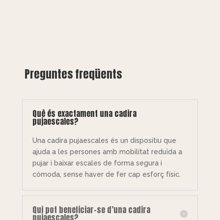
Preguntes freqüents
Què és exactament una cadira
pujaescales?
Una cadira pujaescales és un dispositiu que
ajuda a les persones amb mobilitat reduïda a
pujar i baixar escales de forma segura i
còmoda, sense haver de fer cap esforç físic.
Qui pot beneficiar-se d’una cadira
pujaescales?