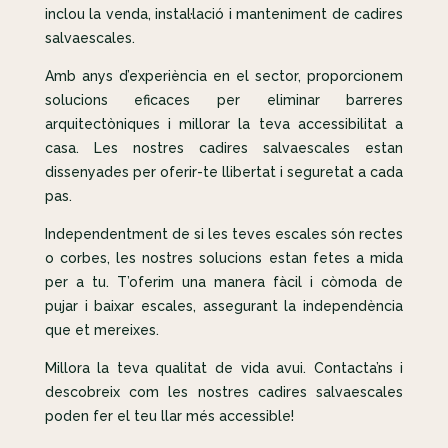
inclou la venda, instal·lació i manteniment de cadires
salvaescales.
Amb anys d’experiència en el sector, proporcionem
solucions eficaces per eliminar barreres
arquitectòniques i millorar la teva accessibilitat a
casa. Les nostres cadires salvaescales estan
dissenyades per oferir-te llibertat i seguretat a cada
pas.
Independentment de si les teves escales són rectes
o corbes, les nostres solucions estan fetes a mida
per a tu. T’oferim una manera fàcil i còmoda de
pujar i baixar escales, assegurant la independència
que et mereixes.
Millora la teva qualitat de vida avui. Contacta’ns i
descobreix com les nostres cadires salvaescales
poden fer el teu llar més accessible!