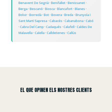
Benavent De Segrià
·
Benifallet
·
Benissanet
·
Berga
·
Bescanó
·
Biosca
·
Blancafort
·
Blanes
·
Bolvir
·
Borredà
·
Bot
·
Bovera
·
Breda
·
Brunyola I
Sant Martí Sapresa
·
Cabacés
·
Cabanabona
·
Cabó
·
Cabra Del Camp
·
Cadaqués
·
Calafell
·
Caldes De
Malavella
·
Calella
·
Calldetenes
·
Callús
EL QUE OPINEN ELS NOSTRES CLIENTS