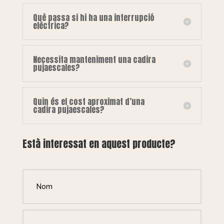
Què passa si hi ha una interrupció
elèctrica?
Necessita manteniment una cadira
pujaescales?
Quin és el cost aproximat d’una
cadira pujaescales?
Està interessat en aquest producte?