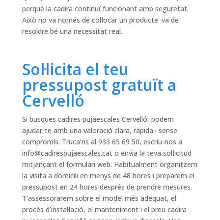
perquè la cadira continuï funcionant amb seguretat.
Això no va només de col·locar un producte: va de
resoldre bé una necessitat real.
Sol·licita el teu
pressupost gratuït a
Cervelló
Si busques cadires pujaescales Cervelló, podem
ajudar-te amb una valoració clara, ràpida i sense
compromís. Truca’ns al 933 65 69 50, escriu-nos a
info@cadirespujaescales.cat
o envia la teva sol·licitud
mitjançant el formulari web. Habitualment organitzem
la visita a domicili en menys de 48 hores i preparem el
pressupost en 24 hores després de prendre mesures.
T’assessorarem sobre el model més adequat, el
procés d’instal·lació, el manteniment i el preu cadira