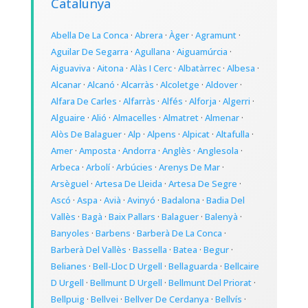
Catalunya
Abella De La Conca
·
Abrera
·
Àger
·
Agramunt
·
Aguilar De Segarra
·
Agullana
·
Aiguamúrcia
·
Aiguaviva
·
Aitona
·
Alàs I Cerc
·
Albatàrrec
·
Albesa
·
Alcanar
·
Alcanó
·
Alcarràs
·
Alcoletge
·
Aldover
·
Alfara De Carles
·
Alfarràs
·
Alfés
·
Alforja
·
Algerri
·
Alguaire
·
Alió
·
Almacelles
·
Almatret
·
Almenar
·
Alòs De Balaguer
·
Alp
·
Alpens
·
Alpicat
·
Altafulla
·
Amer
·
Amposta
·
Andorra
·
Anglès
·
Anglesola
·
Arbeca
·
Arbolí
·
Arbúcies
·
Arenys De Mar
·
Arsèguel
·
Artesa De Lleida
·
Artesa De Segre
·
Ascó
·
Aspa
·
Avià
·
Avinyó
·
Badalona
·
Badia Del
Vallès
·
Bagà
·
Baix Pallars
·
Balaguer
·
Balenyà
·
Banyoles
·
Barbens
·
Barberà De La Conca
·
Barberà Del Vallès
·
Bassella
·
Batea
·
Begur
·
Belianes
·
Bell-Lloc D Urgell
·
Bellaguarda
·
Bellcaire
D Urgell
·
Bellmunt D Urgell
·
Bellmunt Del Priorat
·
Bellpuig
·
Bellvei
·
Bellver De Cerdanya
·
Bellvís
·