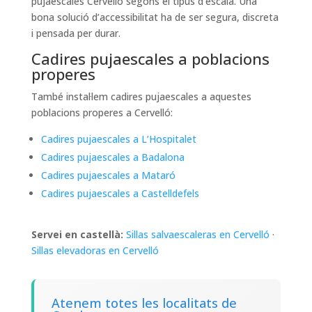
pujaescales Cervelló segons el tipus d’escala. Una
bona solució d’accessibilitat ha de ser segura, discreta
i pensada per durar.
Cadires pujaescales a poblacions
properes
També instal·lem cadires pujaescales a aquestes
poblacions properes a Cervelló:
Cadires pujaescales a L’Hospitalet
Cadires pujaescales a Badalona
Cadires pujaescales a Mataró
Cadires pujaescales a Castelldefels
Servei en castellà:
Sillas salvaescaleras en Cervelló
·
Sillas elevadoras en Cervelló
Atenem totes les localitats de