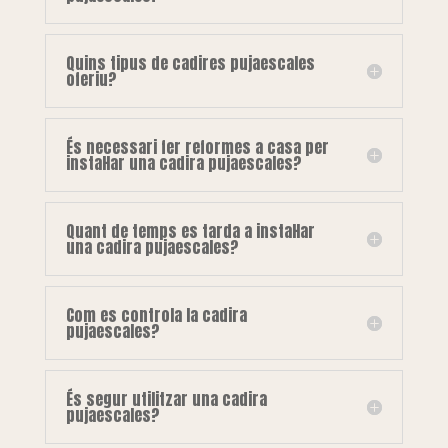
Quins tipus de cadires pujaescales
oferiu?
És necessari fer reformes a casa per
instal·lar una cadira pujaescales?
Quant de temps es tarda a instal·lar
una cadira pujaescales?
Com es controla la cadira
pujaescales?
És segur utilitzar una cadira
pujaescales?