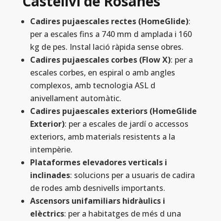
Castellví de Rosanes
Cadires pujaescales rectes (HomeGlide)
:
per a escales fins a 740 mm d amplada i 160
kg de pes. Instal lació ràpida sense obres.
Cadires pujaescales corbes (Flow X)
: per a
escales corbes, en espiral o amb angles
complexos, amb tecnologia ASL d
anivellament automàtic.
Cadires pujaescales exteriors (HomeGlide
Exterior)
: per a escales de jardí o accessos
exteriors, amb materials resistents a la
intempèrie.
Plataformes elevadores verticals i
inclinades
: solucions per a usuaris de cadira
de rodes amb desnivells importants.
Ascensors unifamiliars hidràulics i
elèctrics
: per a habitatges de més d una