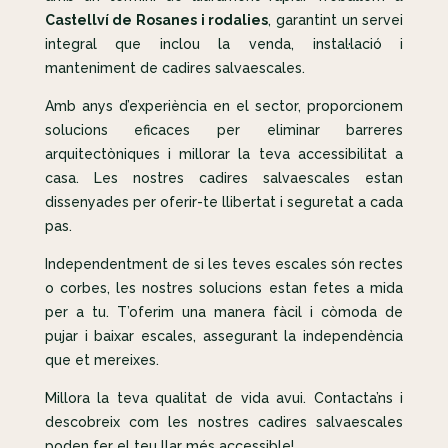
Castellví de Rosanes i rodalies
, garantint un servei
integral que inclou la venda, instal·lació i
manteniment de cadires salvaescales.
Amb anys d’experiència en el sector, proporcionem
solucions eficaces per eliminar barreres
arquitectòniques i millorar la teva accessibilitat a
casa. Les nostres cadires salvaescales estan
dissenyades per oferir-te llibertat i seguretat a cada
pas.
Independentment de si les teves escales són rectes
o corbes, les nostres solucions estan fetes a mida
per a tu. T’oferim una manera fàcil i còmoda de
pujar i baixar escales, assegurant la independència
que et mereixes.
Millora la teva qualitat de vida avui. Contacta’ns i
descobreix com les nostres cadires salvaescales
poden fer el teu llar més accessible!