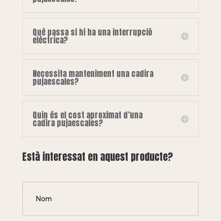
Què passa si hi ha una interrupció
elèctrica?
Necessita manteniment una cadira
pujaescales?
Quin és el cost aproximat d’una
cadira pujaescales?
Està interessat en aquest producte?