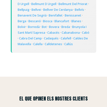
D Urgell
·
Bellmunt D Urgell
·
Bellmunt Del Priorat
·
Bellpuig
·
Bellvei
·
Bellver De Cerdanya
·
Bellvís
·
Benavent De Segrià
·
Benifallet
·
Benissanet
·
Berga
·
Bescanó
·
Biosca
·
Blancafort
·
Blanes
·
Bolvir
·
Borredà
·
Bot
·
Bovera
·
Breda
·
Brunyola I
Sant Martí Sapresa
·
Cabacés
·
Cabanabona
·
Cabó
·
Cabra Del Camp
·
Cadaqués
·
Calafell
·
Caldes De
Malavella
·
Calella
·
Calldetenes
·
Callús
EL QUE OPINEN ELS NOSTRES CLIENTS