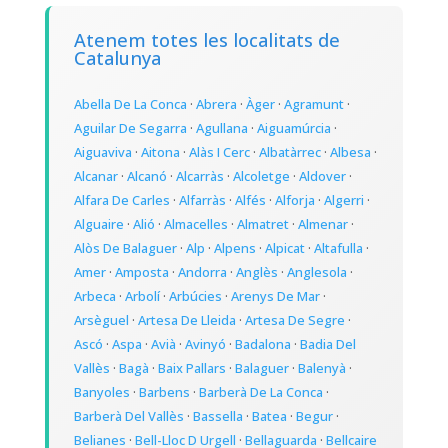
Atenem totes les localitats de
Catalunya
Abella De La Conca
·
Abrera
·
Àger
·
Agramunt
·
Aguilar De Segarra
·
Agullana
·
Aiguamúrcia
·
Aiguaviva
·
Aitona
·
Alàs I Cerc
·
Albatàrrec
·
Albesa
·
Alcanar
·
Alcanó
·
Alcarràs
·
Alcoletge
·
Aldover
·
Alfara De Carles
·
Alfarràs
·
Alfés
·
Alforja
·
Algerri
·
Alguaire
·
Alió
·
Almacelles
·
Almatret
·
Almenar
·
Alòs De Balaguer
·
Alp
·
Alpens
·
Alpicat
·
Altafulla
·
Amer
·
Amposta
·
Andorra
·
Anglès
·
Anglesola
·
Arbeca
·
Arbolí
·
Arbúcies
·
Arenys De Mar
·
Arsèguel
·
Artesa De Lleida
·
Artesa De Segre
·
Ascó
·
Aspa
·
Avià
·
Avinyó
·
Badalona
·
Badia Del
Vallès
·
Bagà
·
Baix Pallars
·
Balaguer
·
Balenyà
·
Banyoles
·
Barbens
·
Barberà De La Conca
·
Barberà Del Vallès
·
Bassella
·
Batea
·
Begur
·
Belianes
·
Bell-Lloc D Urgell
·
Bellaguarda
·
Bellcaire