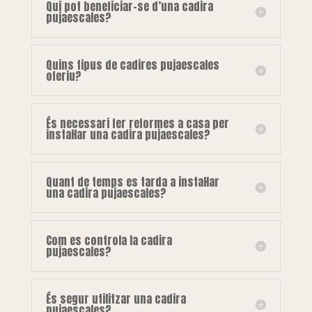
Qui pot beneficiar-se d’una cadira
pujaescales?
Quins tipus de cadires pujaescales
oferiu?
És necessari fer reformes a casa per
instal·lar una cadira pujaescales?
Quant de temps es tarda a instal·lar
una cadira pujaescales?
Com es controla la cadira
pujaescales?
És segur utilitzar una cadira
pujaescales?