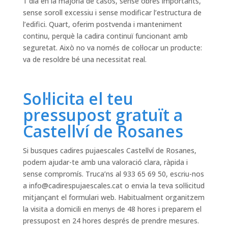
1 dia en la majoria de casos, sense obres importants,
sense soroll excessiu i sense modificar l’estructura de
l’edifici. Quart, oferim postvenda i manteniment
continu, perquè la cadira continuï funcionant amb
seguretat. Això no va només de col·locar un producte:
va de resoldre bé una necessitat real.
Sol·licita el teu
pressupost gratuït a
Castellví de Rosanes
Si busques cadires pujaescales Castellví de Rosanes,
podem ajudar-te amb una valoració clara, ràpida i
sense compromís. Truca’ns al 933 65 69 50, escriu-nos
a
info@cadirespujaescales.cat
o envia la teva sol·licitud
mitjançant el formulari web. Habitualment organitzem
la visita a domicili en menys de 48 hores i preparem el
pressupost en 24 hores després de prendre mesures.