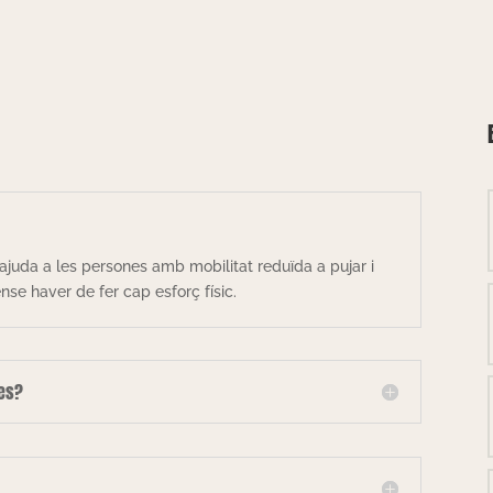
ajuda a les persones amb mobilitat reduïda a pujar i
se haver de fer cap esforç físic.
les?