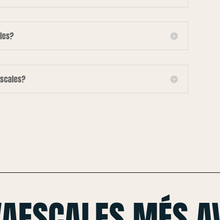
les?
escales?
VAESCALES MÉS A