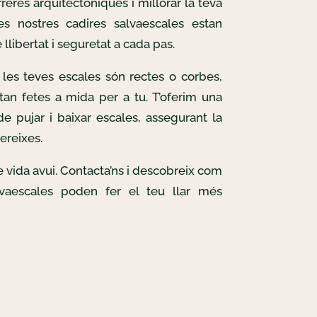
reres arquitectòniques i millorar la teva
Les nostres cadires salvaescales estan
llibertat i seguretat a cada pas.
les teves escales són rectes o corbes,
tan fetes a mida per a tu. T’oferim una
e pujar i baixar escales, assegurant la
ereixes.
de vida avui. Contacta’ns i descobreix com
lvaescales poden fer el teu llar més