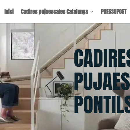
Inici
Cadires pujaescales Catalunya
PRESSUPOST
CADIRE
PUJAES
PONTIL