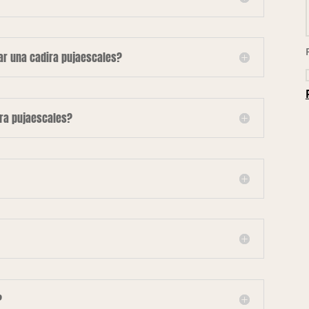
lar una cadira pujaescales?
ira pujaescales?
?