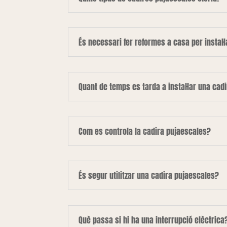
És necessari fer reformes a casa per instal·
Quant de temps es tarda a instal·lar una cad
Com es controla la cadira pujaescales?
És segur utilitzar una cadira pujaescales?
Què passa si hi ha una interrupció elèctrica