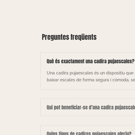
Preguntes freqüents
Què és exactament una cadira pujaescales?
Una cadira pujaescales és un dispositiu que 
baixar escales de forma segura i còmoda, sen
Qui pot beneficiar-se d’una cadira pujaesca
Quins tipus de cadires pujaescales oferiu?