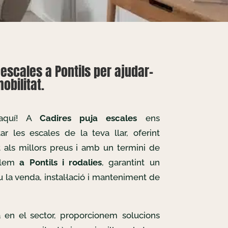
escales a Pontils per ajudar-
obilitat.
 aquí! A
Cadires puja escales
ens
r les escales de la teva llar, oferint
t als millors preus i amb un termini de
allem
a Pontils i rodalies
, garantint un
u la venda, instal·lació i manteniment de
 en el sector, proporcionem solucions