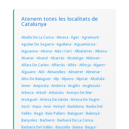
Atenem totes les localitats de
Catalunya
Abella De La Conca
·
Abrera
·
Àger
·
Agramunt
·
Aguilar De Segarra
·
Agullana
·
Aiguamúrcia
·
Aiguaviva
·
Aitona
·
Alàs I Cerc
·
Albatàrrec
·
Albesa
·
Alcanar
·
Alcanó
·
Alcarràs
·
Alcoletge
·
Aldover
·
Alfara De Carles
·
Alfarràs
·
Alfés
·
Alforja
·
Algerri
·
Alguaire
·
Alió
·
Almacelles
·
Almatret
·
Almenar
·
Alòs De Balaguer
·
Alp
·
Alpens
·
Alpicat
·
Altafulla
·
Amer
·
Amposta
·
Andorra
·
Anglès
·
Anglesola
·
Arbeca
·
Arbolí
·
Arbúcies
·
Arenys De Mar
·
Arsèguel
·
Artesa De Lleida
·
Artesa De Segre
·
Ascó
·
Aspa
·
Avià
·
Avinyó
·
Badalona
·
Badia Del
Vallès
·
Bagà
·
Baix Pallars
·
Balaguer
·
Balenyà
·
Banyoles
·
Barbens
·
Barberà De La Conca
·
Barberà Del Vallès
·
Bassella
·
Batea
·
Begur
·