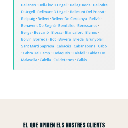
Belianes
·
Bell-Lloc D Urgell
·
Bellaguarda
·
Bellcaire
D Urgell
·
Bellmunt D Urgell
·
Bellmunt Del Priorat
·
Bellpuig
·
Bellvei
·
Bellver De Cerdanya
·
Bellvís
·
Benavent De Segrià
·
Benifallet
·
Benissanet
·
Berga
·
Bescanó
·
Biosca
·
Blancafort
·
Blanes
·
Bolvir
·
Borredà
·
Bot
·
Bovera
·
Breda
·
Brunyola I
Sant Martí Sapresa
·
Cabacés
·
Cabanabona
·
Cabó
·
Cabra Del Camp
·
Cadaqués
·
Calafell
·
Caldes De
Malavella
·
Calella
·
Calldetenes
·
Callús
EL QUE OPINEN ELS NOSTRES CLIENTS