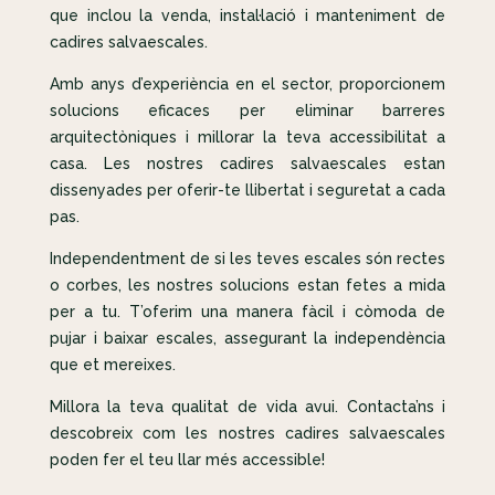
que inclou la venda, instal·lació i manteniment de
cadires salvaescales.
Amb anys d’experiència en el sector, proporcionem
solucions eficaces per eliminar barreres
arquitectòniques i millorar la teva accessibilitat a
casa. Les nostres cadires salvaescales estan
dissenyades per oferir-te llibertat i seguretat a cada
pas.
Independentment de si les teves escales són rectes
o corbes, les nostres solucions estan fetes a mida
per a tu. T’oferim una manera fàcil i còmoda de
pujar i baixar escales, assegurant la independència
que et mereixes.
Millora la teva qualitat de vida avui. Contacta’ns i
descobreix com les nostres cadires salvaescales
poden fer el teu llar més accessible!