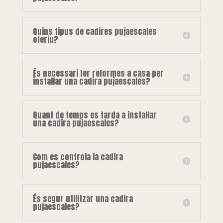
Quins tipus de cadires pujaescales
oferiu?
És necessari fer reformes a casa per
instal·lar una cadira pujaescales?
Quant de temps es tarda a instal·lar
una cadira pujaescales?
Com es controla la cadira
pujaescales?
És segur utilitzar una cadira
pujaescales?