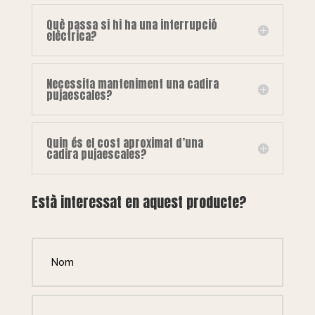
Què passa si hi ha una interrupció
elèctrica?
Necessita manteniment una cadira
pujaescales?
Quin és el cost aproximat d’una
cadira pujaescales?
Està interessat en aquest producte?