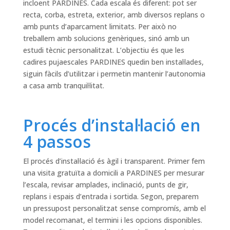
incloent PARDINES. Cada escala és diferent: pot ser
recta, corba, estreta, exterior, amb diversos replans o
amb punts d’aparcament limitats. Per això no
treballem amb solucions genèriques, sinó amb un
estudi tècnic personalitzat. L’objectiu és que les
cadires pujaescales PARDINES quedin ben instal·lades,
siguin fàcils d’utilitzar i permetin mantenir l’autonomia
a casa amb tranquil·litat.
Procés d’instal·lació en
4 passos
El procés d’instal·lació és àgil i transparent. Primer fem
una visita gratuïta a domicili a PARDINES per mesurar
l’escala, revisar amplades, inclinació, punts de gir,
replans i espais d’entrada i sortida. Segon, preparem
un pressupost personalitzat sense compromís, amb el
model recomanat, el termini i les opcions disponibles.