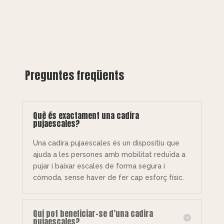
Preguntes freqüents
Què és exactament una cadira
pujaescales?
Una cadira pujaescales és un dispositiu que
ajuda a les persones amb mobilitat reduïda a
pujar i baixar escales de forma segura i
còmoda, sense haver de fer cap esforç físic.
Qui pot beneficiar-se d’una cadira
pujaescales?