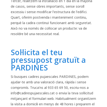
Tercer, realitzem la instal·lació en 1 dia en la majoria
de casos, sense obres importants, sense soroll
excessiu i sense modificar l’estructura de l’edifici.
Quart, oferim postvenda i manteniment continu,
perquè la cadira continuï funcionant amb seguretat.
Això no va només de col·locar un producte: va de
resoldre bé una necessitat real.
Sol·licita el teu
pressupost gratuït a
PARDINES
Si busques cadires pujaescales PARDINES, podem
ajudar-te amb una valoració clara, ràpida i sense
compromís. Truca’ns al 933 65 69 50, escriu-nos a
info@cadirespujaescales.cat
o envia la teva sol·licitud
mitjançant el formulari web. Habitualment organitzem
la visita a domicili en menys de 48 hores i preparem el