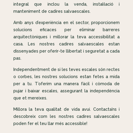
integral que inclou la venda, instal·lació i
manteniment de cadires salvaescales.
Amb anys d’experiència en el sector, proporcionem
solucions eficaces per eliminar barreres
arquitectòniques i millorar la teva accessibilitat a
casa. Les nostres cadires salvaescales estan
dissenyades per oferir-te llibertat i seguretat a cada
pas.
Independentment de si les teves escales són rectes
o corbes, les nostres solucions estan fetes a mida
per a tu. T’oferim una manera fàcil i còmoda de
pujar i baixar escales, assegurant la independència
que et mereixes.
Millora la teva qualitat de vida avui. Contacta’ns i
descobreix com les nostres cadires salvaescales
poden fer el teu llar més accessible!