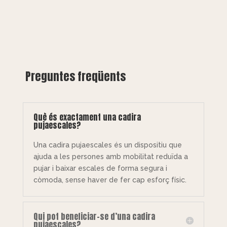
Preguntes freqüents
Què és exactament una cadira
pujaescales?
Una cadira pujaescales és un dispositiu que
ajuda a les persones amb mobilitat reduïda a
pujar i baixar escales de forma segura i
còmoda, sense haver de fer cap esforç físic.
Qui pot beneficiar-se d’una cadira
pujaescales?