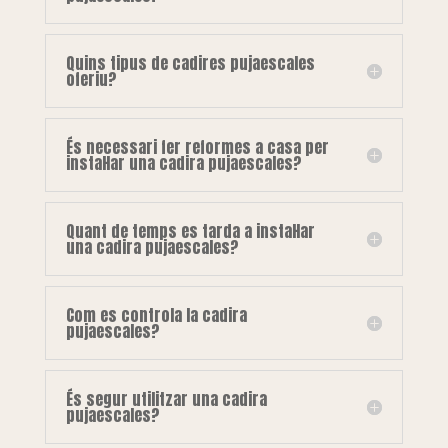
Quins tipus de cadires pujaescales
oferiu?
És necessari fer reformes a casa per
instal·lar una cadira pujaescales?
Quant de temps es tarda a instal·lar
una cadira pujaescales?
Com es controla la cadira
pujaescales?
És segur utilitzar una cadira
pujaescales?