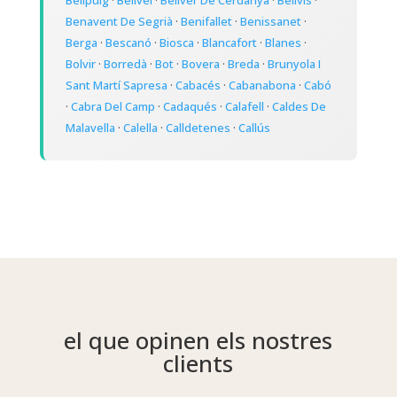
Bellpuig
·
Bellvei
·
Bellver De Cerdanya
·
Bellvís
·
Benavent De Segrià
·
Benifallet
·
Benissanet
·
Berga
·
Bescanó
·
Biosca
·
Blancafort
·
Blanes
·
Bolvir
·
Borredà
·
Bot
·
Bovera
·
Breda
·
Brunyola I
Sant Martí Sapresa
·
Cabacés
·
Cabanabona
·
Cabó
·
Cabra Del Camp
·
Cadaqués
·
Calafell
·
Caldes De
Malavella
·
Calella
·
Calldetenes
·
Callús
el que opinen els nostres
clients