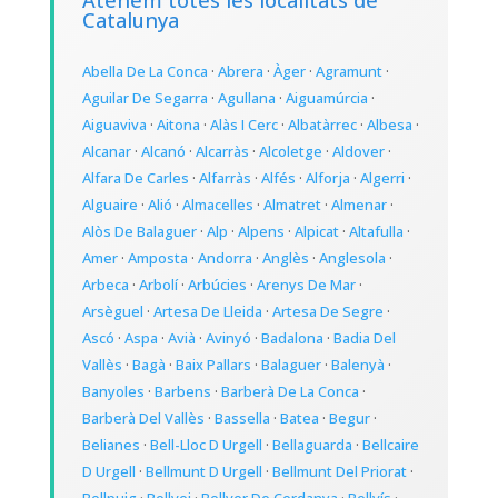
Atenem totes les localitats de
Catalunya
Abella De La Conca
·
Abrera
·
Àger
·
Agramunt
·
Aguilar De Segarra
·
Agullana
·
Aiguamúrcia
·
Aiguaviva
·
Aitona
·
Alàs I Cerc
·
Albatàrrec
·
Albesa
·
Alcanar
·
Alcanó
·
Alcarràs
·
Alcoletge
·
Aldover
·
Alfara De Carles
·
Alfarràs
·
Alfés
·
Alforja
·
Algerri
·
Alguaire
·
Alió
·
Almacelles
·
Almatret
·
Almenar
·
Alòs De Balaguer
·
Alp
·
Alpens
·
Alpicat
·
Altafulla
·
Amer
·
Amposta
·
Andorra
·
Anglès
·
Anglesola
·
Arbeca
·
Arbolí
·
Arbúcies
·
Arenys De Mar
·
Arsèguel
·
Artesa De Lleida
·
Artesa De Segre
·
Ascó
·
Aspa
·
Avià
·
Avinyó
·
Badalona
·
Badia Del
Vallès
·
Bagà
·
Baix Pallars
·
Balaguer
·
Balenyà
·
Banyoles
·
Barbens
·
Barberà De La Conca
·
Barberà Del Vallès
·
Bassella
·
Batea
·
Begur
·
Belianes
·
Bell-Lloc D Urgell
·
Bellaguarda
·
Bellcaire
D Urgell
·
Bellmunt D Urgell
·
Bellmunt Del Priorat
·