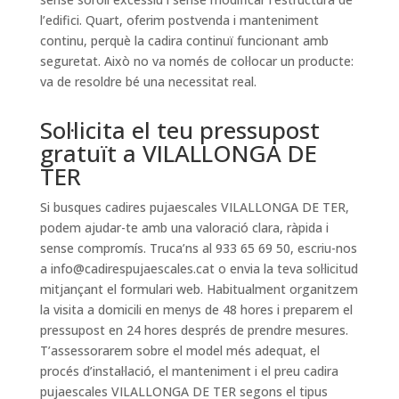
l’edifici. Quart, oferim postvenda i manteniment
continu, perquè la cadira continuï funcionant amb
seguretat. Això no va només de col·locar un producte:
va de resoldre bé una necessitat real.
Sol·licita el teu pressupost
gratuït a VILALLONGA DE
TER
Si busques cadires pujaescales VILALLONGA DE TER,
podem ajudar-te amb una valoració clara, ràpida i
sense compromís. Truca’ns al 933 65 69 50, escriu-nos
a
info@cadirespujaescales.cat
o envia la teva sol·licitud
mitjançant el formulari web. Habitualment organitzem
la visita a domicili en menys de 48 hores i preparem el
pressupost en 24 hores després de prendre mesures.
T’assessorarem sobre el model més adequat, el
procés d’instal·lació, el manteniment i el preu cadira
pujaescales VILALLONGA DE TER segons el tipus