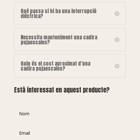
Què passa si hi ha una interrupció
elèctrica?
Necessita manteniment una cadira
pujaescales?
Quin és el cost aproximat d’una
cadira pujaescales?
Està interessat en aquest producte?