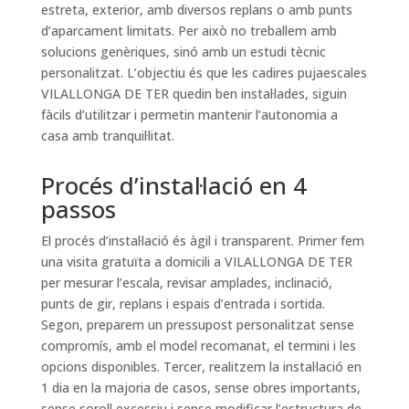
estreta, exterior, amb diversos replans o amb punts
d’aparcament limitats. Per això no treballem amb
solucions genèriques, sinó amb un estudi tècnic
personalitzat. L’objectiu és que les cadires pujaescales
VILALLONGA DE TER quedin ben instal·lades, siguin
fàcils d’utilitzar i permetin mantenir l’autonomia a
casa amb tranquil·litat.
Procés d’instal·lació en 4
passos
El procés d’instal·lació és àgil i transparent. Primer fem
una visita gratuïta a domicili a VILALLONGA DE TER
per mesurar l’escala, revisar amplades, inclinació,
punts de gir, replans i espais d’entrada i sortida.
Segon, preparem un pressupost personalitzat sense
compromís, amb el model recomanat, el termini i les
opcions disponibles. Tercer, realitzem la instal·lació en
1 dia en la majoria de casos, sense obres importants,
sense soroll excessiu i sense modificar l’estructura de