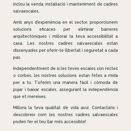
inclou la venda, instal·lació i manteniment de cadires
salvaescales.
Amb anys d’experiència en el sector, proporcionem
solucions eficaces per eliminar barreres
arquitectòniques i millorar la teva accessibilitat a
casa. Les nostres cadires salvaescales estan
dissenyades per oferir-te llibertat i seguretat a cada
pas.
Independentment de si les teves escales són rectes
o corbes, les nostres solucions estan fetes a mida
per a tu. T’oferim una manera fàcil i còmoda de
pujar i baixar escales, assegurant la independència
que et mereixes.
Millora la teva qualitat de vida avui. Contacta’ns i
descobreix com les nostres cadires salvaescales
poden fer el teu llar més accessible!