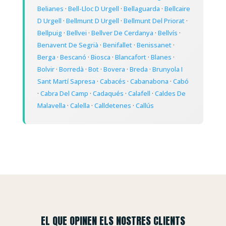
Belianes
·
Bell-Lloc D Urgell
·
Bellaguarda
·
Bellcaire
D Urgell
·
Bellmunt D Urgell
·
Bellmunt Del Priorat
·
Bellpuig
·
Bellvei
·
Bellver De Cerdanya
·
Bellvís
·
Benavent De Segrià
·
Benifallet
·
Benissanet
·
Berga
·
Bescanó
·
Biosca
·
Blancafort
·
Blanes
·
Bolvir
·
Borredà
·
Bot
·
Bovera
·
Breda
·
Brunyola I
Sant Martí Sapresa
·
Cabacés
·
Cabanabona
·
Cabó
·
Cabra Del Camp
·
Cadaqués
·
Calafell
·
Caldes De
Malavella
·
Calella
·
Calldetenes
·
Callús
EL QUE OPINEN ELS NOSTRES CLIENTS