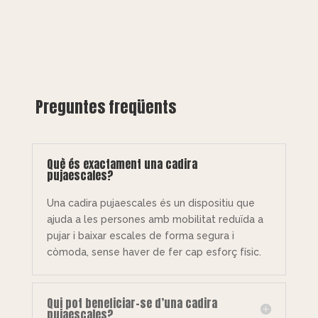
Preguntes freqüents
Què és exactament una cadira
pujaescales?
Una cadira pujaescales és un dispositiu que
ajuda a les persones amb mobilitat reduïda a
pujar i baixar escales de forma segura i
còmoda, sense haver de fer cap esforç físic.
Qui pot beneficiar-se d’una cadira
pujaescales?