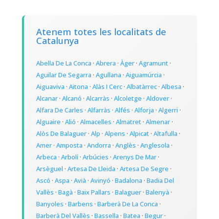
Atenem totes les localitats de
Catalunya
Abella De La Conca
·
Abrera
·
Àger
·
Agramunt
·
Aguilar De Segarra
·
Agullana
·
Aiguamúrcia
·
Aiguaviva
·
Aitona
·
Alàs I Cerc
·
Albatàrrec
·
Albesa
·
Alcanar
·
Alcanó
·
Alcarràs
·
Alcoletge
·
Aldover
·
Alfara De Carles
·
Alfarràs
·
Alfés
·
Alforja
·
Algerri
·
Alguaire
·
Alió
·
Almacelles
·
Almatret
·
Almenar
·
Alòs De Balaguer
·
Alp
·
Alpens
·
Alpicat
·
Altafulla
·
Amer
·
Amposta
·
Andorra
·
Anglès
·
Anglesola
·
Arbeca
·
Arbolí
·
Arbúcies
·
Arenys De Mar
·
Arsèguel
·
Artesa De Lleida
·
Artesa De Segre
·
Ascó
·
Aspa
·
Avià
·
Avinyó
·
Badalona
·
Badia Del
Vallès
·
Bagà
·
Baix Pallars
·
Balaguer
·
Balenyà
·
Banyoles
·
Barbens
·
Barberà De La Conca
·
Barberà Del Vallès
·
Bassella
·
Batea
·
Begur
·