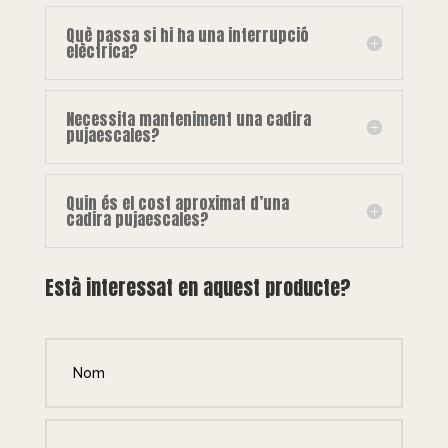
Què passa si hi ha una interrupció
elèctrica?
Necessita manteniment una cadira
pujaescales?
Quin és el cost aproximat d’una
cadira pujaescales?
Està interessat en aquest producte?