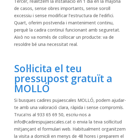
Tercer, realitzem la instal·lació en 1 dia en la majoria
de casos, sense obres importants, sense soroll
excessiu i sense modificar l’estructura de l’edifici.
Quart, oferim postvenda i manteniment continu,
perquè la cadira continuï funcionant amb seguretat.
Això no va només de col·locar un producte: va de
resoldre bé una necessitat real.
Sol·licita el teu
pressupost gratuït a
MOLLÓ
Si busques cadires pujaescales MOLLÓ, podem ajudar-
te amb una valoració clara, ràpida i sense compromís.
Truca’ns al 933 65 69 50, escriu-nos a
info@cadirespujaescales.cat
o envia la teva sol·licitud
mitjançant el formulari web. Habitualment organitzem
la visita a domicili en menys de 48 hores i preparem el