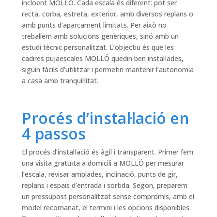
incloent MOLLÓ. Cada escala és diferent: pot ser
recta, corba, estreta, exterior, amb diversos replans o
amb punts d’aparcament limitats. Per això no
treballem amb solucions genèriques, sinó amb un
estudi tècnic personalitzat. L’objectiu és que les
cadires pujaescales MOLLÓ quedin ben instal·lades,
siguin fàcils d’utilitzar i permetin mantenir l’autonomia
a casa amb tranquil·litat.
Procés d’instal·lació en
4 passos
El procés d’instal·lació és àgil i transparent. Primer fem
una visita gratuïta a domicili a MOLLÓ per mesurar
l’escala, revisar amplades, inclinació, punts de gir,
replans i espais d’entrada i sortida. Segon, preparem
un pressupost personalitzat sense compromís, amb el
model recomanat, el termini i les opcions disponibles.