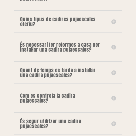
Quins tipus de cadires pujaescales
oferiu?
És necessari fer reformes a casa per
instal·lar una cadira pujaescales?
Quant de temps es tarda a instal·lar
una cadira pujaescales?
Com es controla la cadira
pujaescales?
És segur utilitzar una cadira
pujaescales?