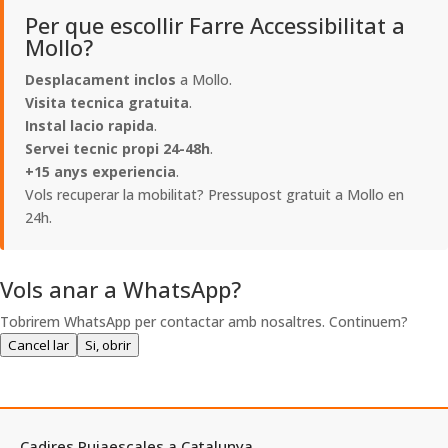
Per que escollir Farre Accessibilitat a
Mollo?
Desplacament inclos
a Mollo.
Visita tecnica gratuita
.
Instal lacio rapida
.
Servei tecnic propi 24-48h
.
+15 anys experiencia
.
Vols recuperar la mobilitat? Pressupost gratuit a Mollo en
24h.
Vols anar a WhatsApp?
Tobrirem WhatsApp per contactar amb nosaltres. Continuem?
Cancel lar
Si, obrir
Cadires Pujaescales a Catalunya