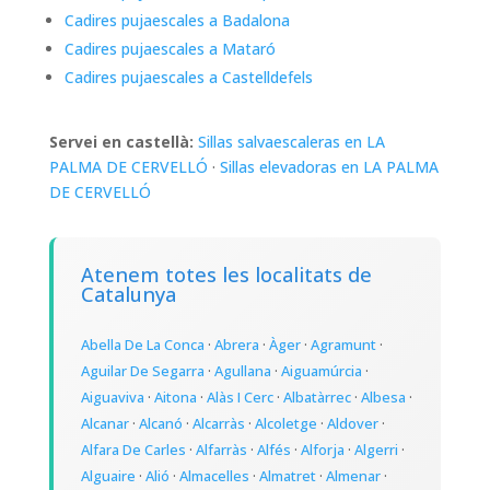
Cadires pujaescales a Badalona
Cadires pujaescales a Mataró
Cadires pujaescales a Castelldefels
Servei en castellà:
Sillas salvaescaleras en LA
PALMA DE CERVELLÓ
·
Sillas elevadoras en LA PALMA
DE CERVELLÓ
Atenem totes les localitats de
Catalunya
Abella De La Conca
·
Abrera
·
Àger
·
Agramunt
·
Aguilar De Segarra
·
Agullana
·
Aiguamúrcia
·
Aiguaviva
·
Aitona
·
Alàs I Cerc
·
Albatàrrec
·
Albesa
·
Alcanar
·
Alcanó
·
Alcarràs
·
Alcoletge
·
Aldover
·
Alfara De Carles
·
Alfarràs
·
Alfés
·
Alforja
·
Algerri
·
Alguaire
·
Alió
·
Almacelles
·
Almatret
·
Almenar
·