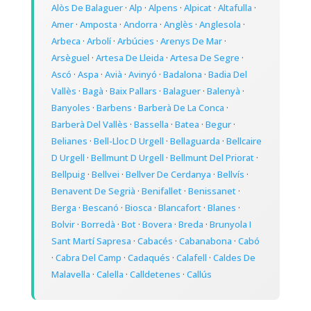
Alòs De Balaguer
·
Alp
·
Alpens
·
Alpicat
·
Altafulla
·
Amer
·
Amposta
·
Andorra
·
Anglès
·
Anglesola
·
Arbeca
·
Arbolí
·
Arbúcies
·
Arenys De Mar
·
Arsèguel
·
Artesa De Lleida
·
Artesa De Segre
·
Ascó
·
Aspa
·
Avià
·
Avinyó
·
Badalona
·
Badia Del
Vallès
·
Bagà
·
Baix Pallars
·
Balaguer
·
Balenyà
·
Banyoles
·
Barbens
·
Barberà De La Conca
·
Barberà Del Vallès
·
Bassella
·
Batea
·
Begur
·
Belianes
·
Bell-Lloc D Urgell
·
Bellaguarda
·
Bellcaire
D Urgell
·
Bellmunt D Urgell
·
Bellmunt Del Priorat
·
Bellpuig
·
Bellvei
·
Bellver De Cerdanya
·
Bellvís
·
Benavent De Segrià
·
Benifallet
·
Benissanet
·
Berga
·
Bescanó
·
Biosca
·
Blancafort
·
Blanes
·
Bolvir
·
Borredà
·
Bot
·
Bovera
·
Breda
·
Brunyola I
Sant Martí Sapresa
·
Cabacés
·
Cabanabona
·
Cabó
·
Cabra Del Camp
·
Cadaqués
·
Calafell
·
Caldes De
Malavella
·
Calella
·
Calldetenes
·
Callús