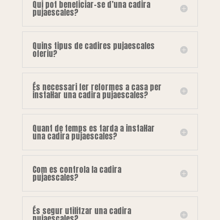
Qui pot beneficiar-se d’una cadira
pujaescales?
Quins tipus de cadires pujaescales
oferiu?
És necessari fer reformes a casa per
instal·lar una cadira pujaescales?
Quant de temps es tarda a instal·lar
una cadira pujaescales?
Com es controla la cadira
pujaescales?
És segur utilitzar una cadira
pujaescales?