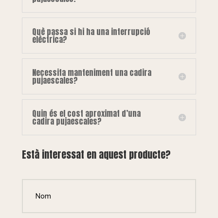
Què passa si hi ha una interrupció
elèctrica?
Necessita manteniment una cadira
pujaescales?
Quin és el cost aproximat d’una
cadira pujaescales?
Està interessat en aquest producte?