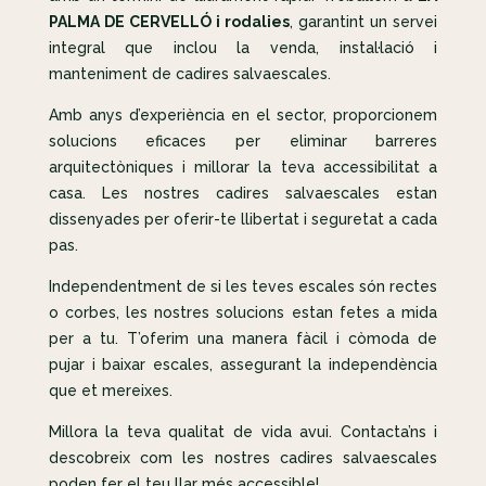
PALMA DE CERVELLÓ i rodalies
, garantint un servei
integral que inclou la venda, instal·lació i
manteniment de cadires salvaescales.
Amb anys d’experiència en el sector, proporcionem
solucions eficaces per eliminar barreres
arquitectòniques i millorar la teva accessibilitat a
casa. Les nostres cadires salvaescales estan
dissenyades per oferir-te llibertat i seguretat a cada
pas.
Independentment de si les teves escales són rectes
o corbes, les nostres solucions estan fetes a mida
per a tu. T’oferim una manera fàcil i còmoda de
pujar i baixar escales, assegurant la independència
que et mereixes.
Millora la teva qualitat de vida avui. Contacta’ns i
descobreix com les nostres cadires salvaescales
poden fer el teu llar més accessible!