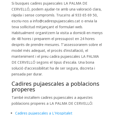
Si busques cadires pujaescales LA PALMA DE
CERVELLÓ, podem ajudar-te amb una valoració clara,
ràpida i sense compromís. Truca’ns al 933 65 69 50,
escriu-nos a
info@cadirespujaescales.cat
o envia la
teva sol·licitud mitjançant el formulari web.
Habitualment organitzem la visita a domicili en menys
de 48 hores i preparem el pressupost en 24 hores
després de prendre mesures. T’assessorarem sobre el
model més adequat, el procés d’instal·lació, el
manteniment i el preu cadira pujaescales LA PALMA
DE CERVELLÓ segons el tipus d’escala. Una bona
solució d’accessibilitat ha de ser segura, discreta i
pensada per durar.
Cadires pujaescales a poblacions
properes
També instal·lem cadires pujaescales a aquestes
poblacions properes a LA PALMA DE CERVELLÓ:
Cadires pujaescales a L’Hospitalet