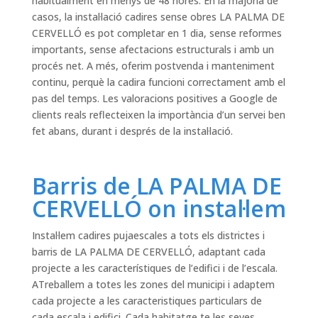
habitualment en menys de 48 hores. En la majoria de
casos, la instal·lació cadires sense obres LA PALMA DE
CERVELLÓ es pot completar en 1 dia, sense reformes
importants, sense afectacions estructurals i amb un
procés net. A més, oferim postvenda i manteniment
continu, perquè la cadira funcioni correctament amb el
pas del temps. Les valoracions positives a Google de
clients reals reflecteixen la importància d’un servei ben
fet abans, durant i després de la instal·lació.
Barris de LA PALMA DE
CERVELLÓ on instal·lem
Instal·lem cadires pujaescales a tots els districtes i
barris de LA PALMA DE CERVELLÓ, adaptant cada
projecte a les característiques de l’edifici i de l’escala.
ATreballem a totes les zones del municipi i adaptem
cada projecte a les caracteristiques particulars de
cada escala i edifici. Cada habitatge te les seves