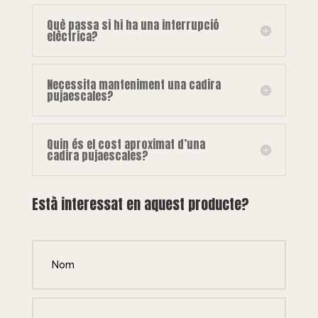
Què passa si hi ha una interrupció
elèctrica?
Necessita manteniment una cadira
pujaescales?
Quin és el cost aproximat d’una
cadira pujaescales?
Està interessat en aquest producte?