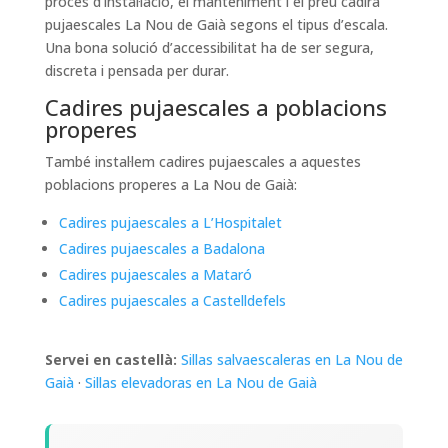
procés d’instal·lació, el manteniment i el preu cadira
pujaescales La Nou de Gaià segons el tipus d’escala.
Una bona solució d’accessibilitat ha de ser segura,
discreta i pensada per durar.
Cadires pujaescales a poblacions
properes
També instal·lem cadires pujaescales a aquestes
poblacions properes a La Nou de Gaià:
Cadires pujaescales a L’Hospitalet
Cadires pujaescales a Badalona
Cadires pujaescales a Mataró
Cadires pujaescales a Castelldefels
Servei en castellà:
Sillas salvaescaleras en La Nou de
Gaià
·
Sillas elevadoras en La Nou de Gaià