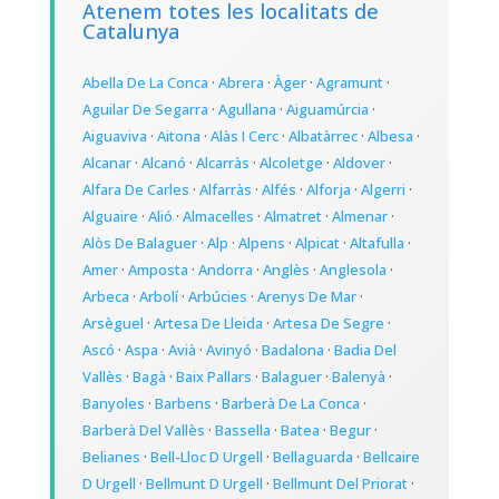
Atenem totes les localitats de
Catalunya
Abella De La Conca
·
Abrera
·
Àger
·
Agramunt
·
Aguilar De Segarra
·
Agullana
·
Aiguamúrcia
·
Aiguaviva
·
Aitona
·
Alàs I Cerc
·
Albatàrrec
·
Albesa
·
Alcanar
·
Alcanó
·
Alcarràs
·
Alcoletge
·
Aldover
·
Alfara De Carles
·
Alfarràs
·
Alfés
·
Alforja
·
Algerri
·
Alguaire
·
Alió
·
Almacelles
·
Almatret
·
Almenar
·
Alòs De Balaguer
·
Alp
·
Alpens
·
Alpicat
·
Altafulla
·
Amer
·
Amposta
·
Andorra
·
Anglès
·
Anglesola
·
Arbeca
·
Arbolí
·
Arbúcies
·
Arenys De Mar
·
Arsèguel
·
Artesa De Lleida
·
Artesa De Segre
·
Ascó
·
Aspa
·
Avià
·
Avinyó
·
Badalona
·
Badia Del
Vallès
·
Bagà
·
Baix Pallars
·
Balaguer
·
Balenyà
·
Banyoles
·
Barbens
·
Barberà De La Conca
·
Barberà Del Vallès
·
Bassella
·
Batea
·
Begur
·
Belianes
·
Bell-Lloc D Urgell
·
Bellaguarda
·
Bellcaire
D Urgell
·
Bellmunt D Urgell
·
Bellmunt Del Priorat
·