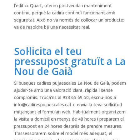
l’edifici. Quart, oferim postvenda i manteniment
continu, perquè la cadira continuï funcionant amb
seguretat. Això no va només de col·locar un producte:
va de resoldre bé una necessitat real.
Sol·licita el teu
pressupost gratuït a La
Nou de Gaià
Si busques cadires pujaescales La Nou de Gaià, podem
ajudar-te amb una valoració clara, ràpida i sense
compromís. Truca’ns al 933 65 69 50, escriu-nos a
info@cadirespujaescales.cat
o envia la teva sol·licitud
mitjançant el formulari web. Habitualment organitzem
la visita a domicili en menys de 48 hores i preparem el
pressupost en 24 hores després de prendre mesures.
T’assessorarem sobre el model més adequat, el