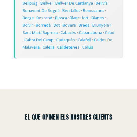
Bellpuig
·
Bellvei
·
Bellver De Cerdanya
·
Bellvís
·
Benavent De Segrià
·
Benifallet
·
Benissanet
·
Berga
·
Bescanó
·
Biosca
·
Blancafort
·
Blanes
·
Bolvir
·
Borredà
·
Bot
·
Bovera
·
Breda
·
Brunyola I
Sant Martí Sapresa
·
Cabacés
·
Cabanabona
·
Cabó
·
Cabra Del Camp
·
Cadaqués
·
Calafell
·
Caldes De
Malavella
·
Calella
·
Calldetenes
·
Callús
EL QUE OPINEN ELS NOSTRES CLIENTS