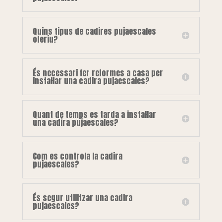
Quins tipus de cadires pujaescales
oferiu?
És necessari fer reformes a casa per
instal·lar una cadira pujaescales?
Quant de temps es tarda a instal·lar
una cadira pujaescales?
Com es controla la cadira
pujaescales?
És segur utilitzar una cadira
pujaescales?