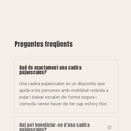
Preguntes freqüents
Què és exactament una cadira
pujaescales?
Una cadira pujaescales és un dispositiu que
ajuda a les persones amb mobilitat reduïda a
pujar i baixar escales de forma segura i
còmoda, sense haver de fer cap esforç físic.
Qui pot beneficiar-se d’una cadira
pujaescales?