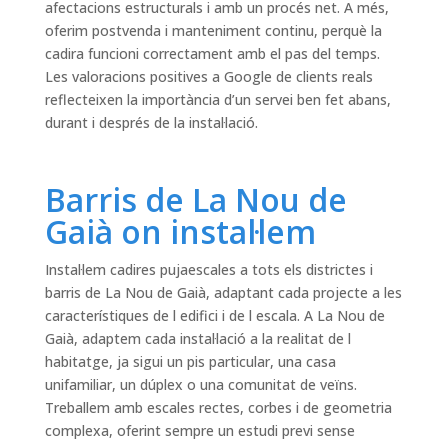
afectacions estructurals i amb un procés net. A més,
oferim postvenda i manteniment continu, perquè la
cadira funcioni correctament amb el pas del temps.
Les valoracions positives a Google de clients reals
reflecteixen la importància d’un servei ben fet abans,
durant i després de la instal·lació.
Barris de La Nou de
Gaià on instal·lem
Instal·lem cadires pujaescales a tots els districtes i
barris de La Nou de Gaià, adaptant cada projecte a les
característiques de l edifici i de l escala. A La Nou de
Gaià, adaptem cada instal·lació a la realitat de l
habitatge, ja sigui un pis particular, una casa
unifamiliar, un dúplex o una comunitat de veïns.
Treballem amb escales rectes, corbes i de geometria
complexa, oferint sempre un estudi previ sense