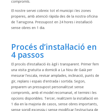
compromís.
El nostre servei cobreix tot el municipi i les zones
properes, amb atenció ràpida des de la nostra oficina
de Tarragona. Pressupost en 24 hores i instal·lació
sense obres en 1 dia.
Procés d’instal·lació en
4 passos
El procés d’instal·lació és àgil i transparent. Primer fem
una visita gratuïta a domicili a La Nou de Gaià per
mesurar l’escala, revisar amplades, inclinació, punts de
gir, replans i espais d’entrada i sortida. Segon,
preparem un pressupost personalitzat sense
compromís, amb el model recomanat, el termini i les
opcions disponibles. Tercer, realitzem la instal·lació en
1 dia en la majoria de casos, sense obres importants,
sense soroll excessiu i sense modificar l’estructura de