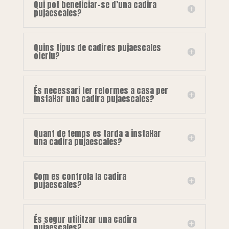
Qui pot beneficiar-se d’una cadira
pujaescales?
Quins tipus de cadires pujaescales
oferiu?
És necessari fer reformes a casa per
instal·lar una cadira pujaescales?
Quant de temps es tarda a instal·lar
una cadira pujaescales?
Com es controla la cadira
pujaescales?
És segur utilitzar una cadira
pujaescales?