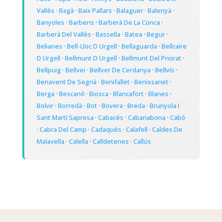
Vallès
·
Bagà
·
Baix Pallars
·
Balaguer
·
Balenyà
·
Banyoles
·
Barbens
·
Barberà De La Conca
·
Barberà Del Vallès
·
Bassella
·
Batea
·
Begur
·
Belianes
·
Bell-Lloc D Urgell
·
Bellaguarda
·
Bellcaire
D Urgell
·
Bellmunt D Urgell
·
Bellmunt Del Priorat
·
Bellpuig
·
Bellvei
·
Bellver De Cerdanya
·
Bellvís
·
Benavent De Segrià
·
Benifallet
·
Benissanet
·
Berga
·
Bescanó
·
Biosca
·
Blancafort
·
Blanes
·
Bolvir
·
Borredà
·
Bot
·
Bovera
·
Breda
·
Brunyola I
Sant Martí Sapresa
·
Cabacés
·
Cabanabona
·
Cabó
·
Cabra Del Camp
·
Cadaqués
·
Calafell
·
Caldes De
Malavella
·
Calella
·
Calldetenes
·
Callús