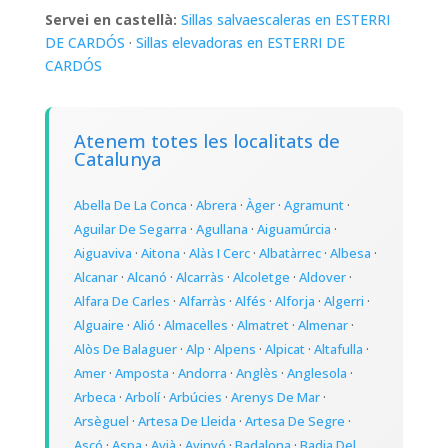
Servei en castellà:
Sillas salvaescaleras en ESTERRI
DE CARDÓS
·
Sillas elevadoras en ESTERRI DE
CARDÓS
Atenem totes les localitats de
Catalunya
Abella De La Conca
·
Abrera
·
Àger
·
Agramunt
·
Aguilar De Segarra
·
Agullana
·
Aiguamúrcia
·
Aiguaviva
·
Aitona
·
Alàs I Cerc
·
Albatàrrec
·
Albesa
·
Alcanar
·
Alcanó
·
Alcarràs
·
Alcoletge
·
Aldover
·
Alfara De Carles
·
Alfarràs
·
Alfés
·
Alforja
·
Algerri
·
Alguaire
·
Alió
·
Almacelles
·
Almatret
·
Almenar
·
Alòs De Balaguer
·
Alp
·
Alpens
·
Alpicat
·
Altafulla
·
Amer
·
Amposta
·
Andorra
·
Anglès
·
Anglesola
·
Arbeca
·
Arbolí
·
Arbúcies
·
Arenys De Mar
·
Arsèguel
·
Artesa De Lleida
·
Artesa De Segre
·
Ascó
·
Aspa
·
Avià
·
Avinyó
·
Badalona
·
Badia Del