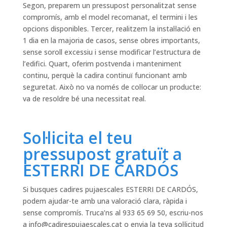
Segon, preparem un pressupost personalitzat sense
compromís, amb el model recomanat, el termini i les
opcions disponibles. Tercer, realitzem la instal·lació en
1 dia en la majoria de casos, sense obres importants,
sense soroll excessiu i sense modificar l’estructura de
l’edifici. Quart, oferim postvenda i manteniment
continu, perquè la cadira continuï funcionant amb
seguretat. Això no va només de col·locar un producte:
va de resoldre bé una necessitat real.
Sol·licita el teu
pressupost gratuït a
ESTERRI DE CARDÓS
Si busques cadires pujaescales ESTERRI DE CARDÓS,
podem ajudar-te amb una valoració clara, ràpida i
sense compromís. Truca’ns al 933 65 69 50, escriu-nos
a
info@cadirespujaescales.cat
o envia la teva sol·licitud