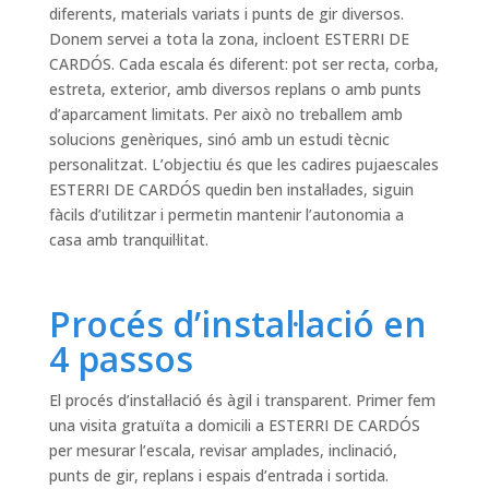
diferents, materials variats i punts de gir diversos.
Donem servei a tota la zona, incloent ESTERRI DE
CARDÓS. Cada escala és diferent: pot ser recta, corba,
estreta, exterior, amb diversos replans o amb punts
d’aparcament limitats. Per això no treballem amb
solucions genèriques, sinó amb un estudi tècnic
personalitzat. L’objectiu és que les cadires pujaescales
ESTERRI DE CARDÓS quedin ben instal·lades, siguin
fàcils d’utilitzar i permetin mantenir l’autonomia a
casa amb tranquil·litat.
Procés d’instal·lació en
4 passos
El procés d’instal·lació és àgil i transparent. Primer fem
una visita gratuïta a domicili a ESTERRI DE CARDÓS
per mesurar l’escala, revisar amplades, inclinació,
punts de gir, replans i espais d’entrada i sortida.