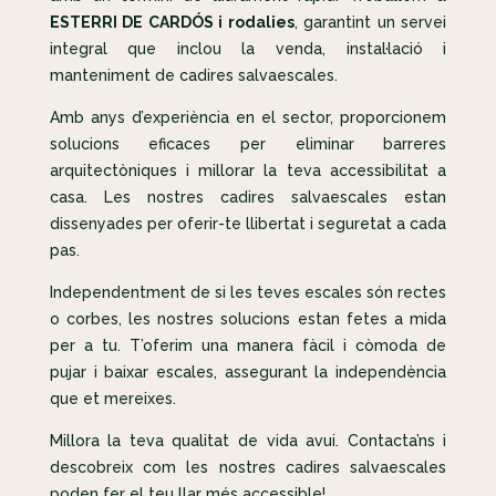
ESTERRI DE CARDÓS i rodalies
, garantint un servei
integral que inclou la venda, instal·lació i
manteniment de cadires salvaescales.
Amb anys d’experiència en el sector, proporcionem
solucions eficaces per eliminar barreres
arquitectòniques i millorar la teva accessibilitat a
casa. Les nostres cadires salvaescales estan
dissenyades per oferir-te llibertat i seguretat a cada
pas.
Independentment de si les teves escales són rectes
o corbes, les nostres solucions estan fetes a mida
per a tu. T’oferim una manera fàcil i còmoda de
pujar i baixar escales, assegurant la independència
que et mereixes.
Millora la teva qualitat de vida avui. Contacta’ns i
descobreix com les nostres cadires salvaescales
poden fer el teu llar més accessible!