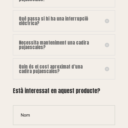
Què passa si hi ha una interrupció
elèctrica?
Necessita manteniment una cadira
pujaescales?
Quin és el cost aproximat d’una
cadira pujaescales?
Està interessat en aquest producte?