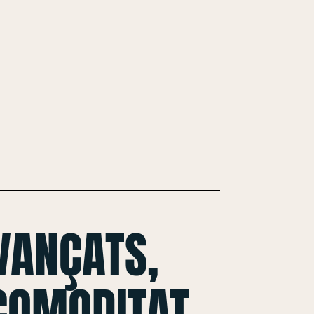
VANÇATS,
 COMODITAT