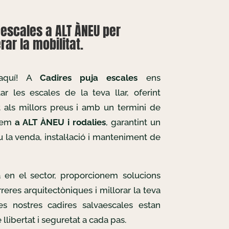
escales a ALT ÀNEU per
ar la mobilitat.
 aquí! A
Cadires puja escales
ens
r les escales de la teva llar, oferint
t als millors preus i amb un termini de
llem
a ALT ÀNEU i rodalies
, garantint un
u la venda, instal·lació i manteniment de
 en el sector, proporcionem solucions
reres arquitectòniques i millorar la teva
Les nostres cadires salvaescales estan
llibertat i seguretat a cada pas.