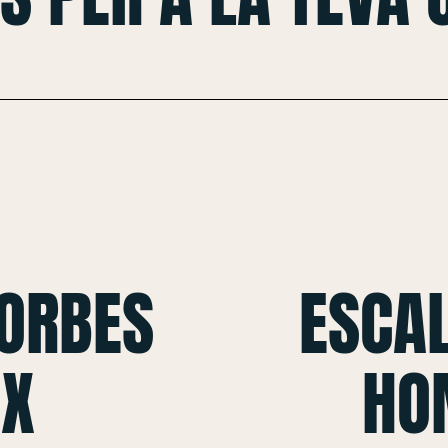
CORBES
ESCAL
 X
HO