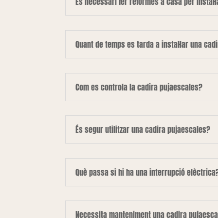
És necessari fer reformes a casa per instal·
Quant de temps es tarda a instal·lar una cad
Com es controla la cadira pujaescales?
És segur utilitzar una cadira pujaescales?
Què passa si hi ha una interrupció elèctrica
Necessita manteniment una cadira pujaesca