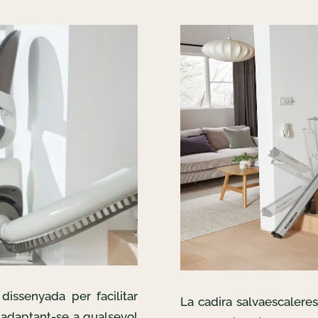
dissenyada per facilitar
La cadira salvaescalere
, adaptant-se a qualsevol