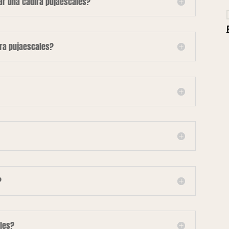
lar una cadira pujaescales?
ira pujaescales?
?
les?