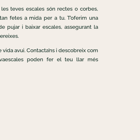
les teves escales són rectes o corbes,
tan fetes a mida per a tu. T’oferim una
e pujar i baixar escales, assegurant la
ereixes.
de vida avui. Contacta’ns i descobreix com
lvaescales poden fer el teu llar més