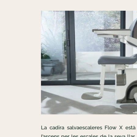
La cadira salvaescaleres Flow X està 
l’ascens per les escales de la seva llar