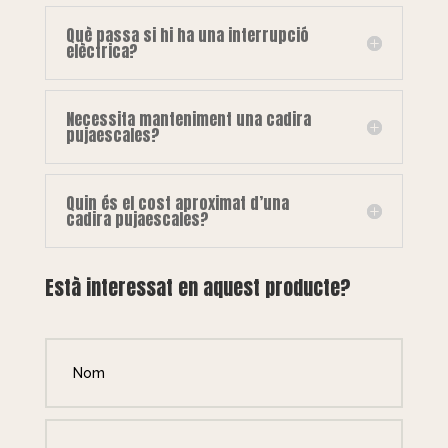
Què passa si hi ha una interrupció
elèctrica?
Necessita manteniment una cadira
pujaescales?
Quin és el cost aproximat d’una
cadira pujaescales?
Està interessat en aquest producte?