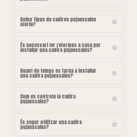
Quins tipus de cadires pujaescales
oferiu?
És necessari fer reformes a casa per
instal·lar una cadira pujaescales?
Quant de temps es tarda a instal·lar
una cadira pujaescales?
Com es controla la cadira
pujaescales?
És segur utilitzar una cadira
pujaescales?