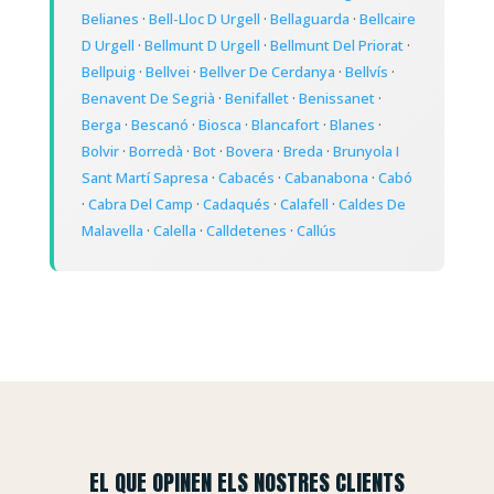
Belianes
·
Bell-Lloc D Urgell
·
Bellaguarda
·
Bellcaire
D Urgell
·
Bellmunt D Urgell
·
Bellmunt Del Priorat
·
Bellpuig
·
Bellvei
·
Bellver De Cerdanya
·
Bellvís
·
Benavent De Segrià
·
Benifallet
·
Benissanet
·
Berga
·
Bescanó
·
Biosca
·
Blancafort
·
Blanes
·
Bolvir
·
Borredà
·
Bot
·
Bovera
·
Breda
·
Brunyola I
Sant Martí Sapresa
·
Cabacés
·
Cabanabona
·
Cabó
·
Cabra Del Camp
·
Cadaqués
·
Calafell
·
Caldes De
Malavella
·
Calella
·
Calldetenes
·
Callús
EL QUE OPINEN ELS NOSTRES CLIENTS