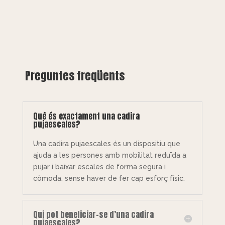
Preguntes freqüents
Què és exactament una cadira
pujaescales?
Una cadira pujaescales és un dispositiu que
ajuda a les persones amb mobilitat reduïda a
pujar i baixar escales de forma segura i
còmoda, sense haver de fer cap esforç físic.
Qui pot beneficiar-se d’una cadira
pujaescales?