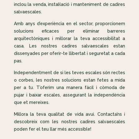
inclou la venda, instal·lació i manteniment de cadires
salvaescales.
Amb anys d’experiència en el sector, proporcionem
solucions eficaces per eliminar barreres
arquitectòniques i millorar la teva accessibilitat a
casa. Les nostres cadires salvaescales estan
dissenyades per oferir-te llibertat i seguretat a cada
pas.
Independentment de si les teves escales són rectes
o corbes, les nostres solucions estan fetes a mida
per a tu. T’oferim una manera fàcil i còmoda de
pujar i baixar escales, assegurant la independència
que et mereixes.
Millora la teva qualitat de vida avui. Contacta’ns i
descobreix com les nostres cadires salvaescales
poden fer el teu llar més accessible!