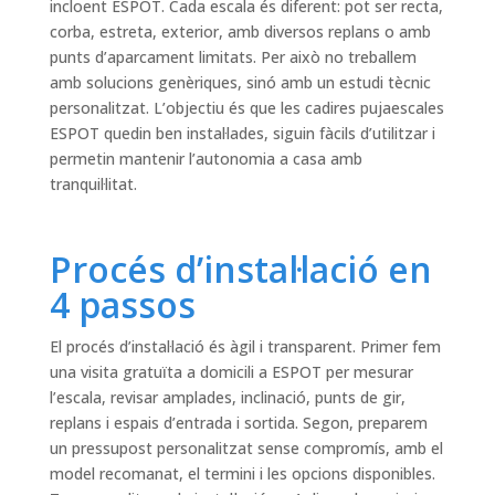
incloent ESPOT. Cada escala és diferent: pot ser recta,
corba, estreta, exterior, amb diversos replans o amb
punts d’aparcament limitats. Per això no treballem
amb solucions genèriques, sinó amb un estudi tècnic
personalitzat. L’objectiu és que les cadires pujaescales
ESPOT quedin ben instal·lades, siguin fàcils d’utilitzar i
permetin mantenir l’autonomia a casa amb
tranquil·litat.
Procés d’instal·lació en
4 passos
El procés d’instal·lació és àgil i transparent. Primer fem
una visita gratuïta a domicili a ESPOT per mesurar
l’escala, revisar amplades, inclinació, punts de gir,
replans i espais d’entrada i sortida. Segon, preparem
un pressupost personalitzat sense compromís, amb el
model recomanat, el termini i les opcions disponibles.