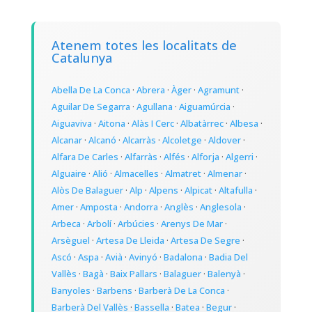
Atenem totes les localitats de
Catalunya
Abella De La Conca
·
Abrera
·
Àger
·
Agramunt
·
Aguilar De Segarra
·
Agullana
·
Aiguamúrcia
·
Aiguaviva
·
Aitona
·
Alàs I Cerc
·
Albatàrrec
·
Albesa
·
Alcanar
·
Alcanó
·
Alcarràs
·
Alcoletge
·
Aldover
·
Alfara De Carles
·
Alfarràs
·
Alfés
·
Alforja
·
Algerri
·
Alguaire
·
Alió
·
Almacelles
·
Almatret
·
Almenar
·
Alòs De Balaguer
·
Alp
·
Alpens
·
Alpicat
·
Altafulla
·
Amer
·
Amposta
·
Andorra
·
Anglès
·
Anglesola
·
Arbeca
·
Arbolí
·
Arbúcies
·
Arenys De Mar
·
Arsèguel
·
Artesa De Lleida
·
Artesa De Segre
·
Ascó
·
Aspa
·
Avià
·
Avinyó
·
Badalona
·
Badia Del
Vallès
·
Bagà
·
Baix Pallars
·
Balaguer
·
Balenyà
·
Banyoles
·
Barbens
·
Barberà De La Conca
·
Barberà Del Vallès
·
Bassella
·
Batea
·
Begur
·