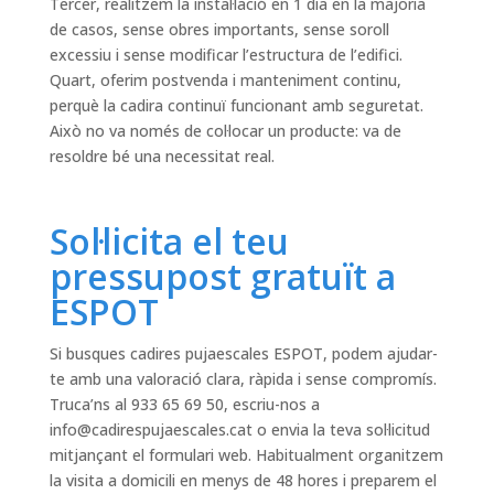
Tercer, realitzem la instal·lació en 1 dia en la majoria
de casos, sense obres importants, sense soroll
excessiu i sense modificar l’estructura de l’edifici.
Quart, oferim postvenda i manteniment continu,
perquè la cadira continuï funcionant amb seguretat.
Això no va només de col·locar un producte: va de
resoldre bé una necessitat real.
Sol·licita el teu
pressupost gratuït a
ESPOT
Si busques cadires pujaescales ESPOT, podem ajudar-
te amb una valoració clara, ràpida i sense compromís.
Truca’ns al 933 65 69 50, escriu-nos a
info@cadirespujaescales.cat
o envia la teva sol·licitud
mitjançant el formulari web. Habitualment organitzem
la visita a domicili en menys de 48 hores i preparem el