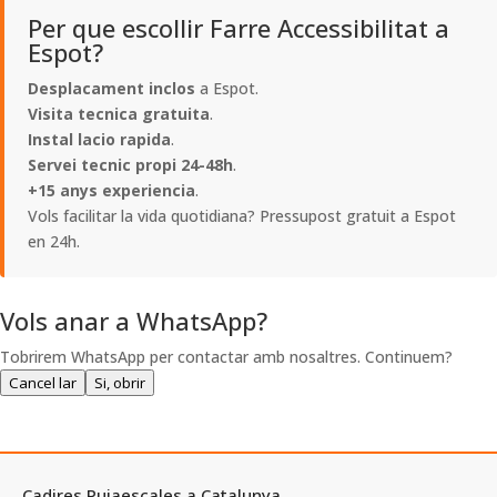
Per que escollir Farre Accessibilitat a
Espot?
Desplacament inclos
a Espot.
Visita tecnica gratuita
.
Instal lacio rapida
.
Servei tecnic propi 24-48h
.
+15 anys experiencia
.
Vols facilitar la vida quotidiana? Pressupost gratuit a Espot
en 24h.
Vols anar a WhatsApp?
Tobrirem WhatsApp per contactar amb nosaltres. Continuem?
Cancel lar
Si, obrir
Cadires Pujaescales a Catalunya