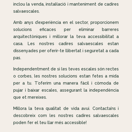
inclou la venda, instal·lació i manteniment de cadires
salvaescales.
Amb anys d’experiència en el sector, proporcionem
solucions eficaces per eliminar barreres
arquitectòniques i millorar la teva accessibilitat a
casa. Les nostres cadires salvaescales estan
dissenyades per oferir-te llibertat i seguretat a cada
pas.
Independentment de si les teves escales són rectes
o corbes, les nostres solucions estan fetes a mida
per a tu. T’oferim una manera fàcil i còmoda de
pujar i baixar escales, assegurant la independència
que et mereixes.
Millora la teva qualitat de vida avui. Contacta’ns i
descobreix com les nostres cadires salvaescales
poden fer el teu llar més accessible!