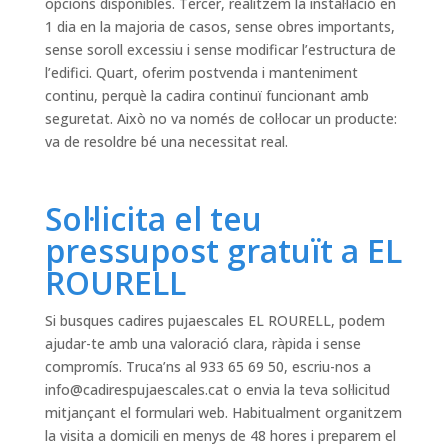
opcions disponibles. Tercer, realitzem la instal·lació en
1 dia en la majoria de casos, sense obres importants,
sense soroll excessiu i sense modificar l’estructura de
l’edifici. Quart, oferim postvenda i manteniment
continu, perquè la cadira continuï funcionant amb
seguretat. Això no va només de col·locar un producte:
va de resoldre bé una necessitat real.
Sol·licita el teu
pressupost gratuït a EL
ROURELL
Si busques cadires pujaescales EL ROURELL, podem
ajudar-te amb una valoració clara, ràpida i sense
compromís. Truca’ns al 933 65 69 50, escriu-nos a
info@cadirespujaescales.cat
o envia la teva sol·licitud
mitjançant el formulari web. Habitualment organitzem
la visita a domicili en menys de 48 hores i preparem el