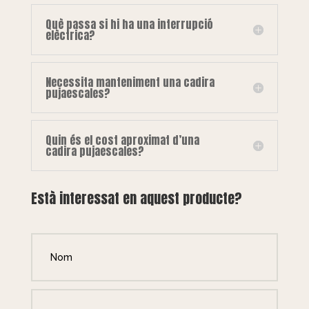
Què passa si hi ha una interrupció
elèctrica?
Necessita manteniment una cadira
pujaescales?
Quin és el cost aproximat d’una
cadira pujaescales?
Està interessat en aquest producte?