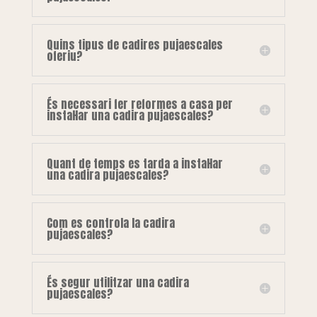
Quins tipus de cadires pujaescales
oferiu?
És necessari fer reformes a casa per
instal·lar una cadira pujaescales?
Quant de temps es tarda a instal·lar
una cadira pujaescales?
Com es controla la cadira
pujaescales?
És segur utilitzar una cadira
pujaescales?