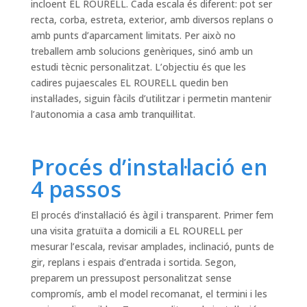
incloent EL ROURELL. Cada escala és diferent: pot ser
recta, corba, estreta, exterior, amb diversos replans o
amb punts d’aparcament limitats. Per això no
treballem amb solucions genèriques, sinó amb un
estudi tècnic personalitzat. L’objectiu és que les
cadires pujaescales EL ROURELL quedin ben
instal·lades, siguin fàcils d’utilitzar i permetin mantenir
l’autonomia a casa amb tranquil·litat.
Procés d’instal·lació en
4 passos
El procés d’instal·lació és àgil i transparent. Primer fem
una visita gratuïta a domicili a EL ROURELL per
mesurar l’escala, revisar amplades, inclinació, punts de
gir, replans i espais d’entrada i sortida. Segon,
preparem un pressupost personalitzat sense
compromís, amb el model recomanat, el termini i les