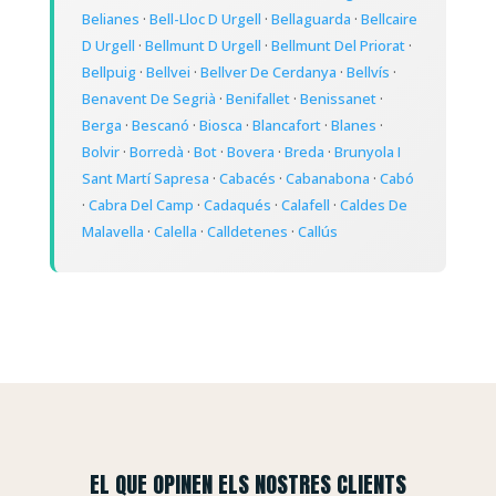
Belianes
·
Bell-Lloc D Urgell
·
Bellaguarda
·
Bellcaire
D Urgell
·
Bellmunt D Urgell
·
Bellmunt Del Priorat
·
Bellpuig
·
Bellvei
·
Bellver De Cerdanya
·
Bellvís
·
Benavent De Segrià
·
Benifallet
·
Benissanet
·
Berga
·
Bescanó
·
Biosca
·
Blancafort
·
Blanes
·
Bolvir
·
Borredà
·
Bot
·
Bovera
·
Breda
·
Brunyola I
Sant Martí Sapresa
·
Cabacés
·
Cabanabona
·
Cabó
·
Cabra Del Camp
·
Cadaqués
·
Calafell
·
Caldes De
Malavella
·
Calella
·
Calldetenes
·
Callús
EL QUE OPINEN ELS NOSTRES CLIENTS