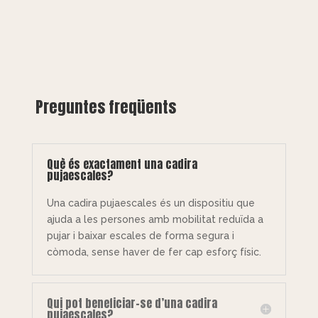
Preguntes freqüents
Què és exactament una cadira
pujaescales?
Una cadira pujaescales és un dispositiu que
ajuda a les persones amb mobilitat reduïda a
pujar i baixar escales de forma segura i
còmoda, sense haver de fer cap esforç físic.
Qui pot beneficiar-se d’una cadira
pujaescales?