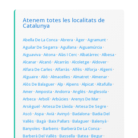
Atenem totes les localitats de
Catalunya
Abella De La Conca
·
Abrera
·
Àger
·
Agramunt
·
Aguilar De Segarra
·
Agullana
·
Aiguamúrcia
·
Aiguaviva
·
Aitona
·
Alàs I Cerc
·
Albatàrrec
·
Albesa
·
Alcanar
·
Alcanó
·
Alcarràs
·
Alcoletge
·
Aldover
·
Alfara De Carles
·
Alfarràs
·
Alfés
·
Alforja
·
Algerri
·
Alguaire
·
Alió
·
Almacelles
·
Almatret
·
Almenar
·
Alòs De Balaguer
·
Alp
·
Alpens
·
Alpicat
·
Altafulla
·
Amer
·
Amposta
·
Andorra
·
Anglès
·
Anglesola
·
Arbeca
·
Arbolí
·
Arbúcies
·
Arenys De Mar
·
Arsèguel
·
Artesa De Lleida
·
Artesa De Segre
·
Ascó
·
Aspa
·
Avià
·
Avinyó
·
Badalona
·
Badia Del
Vallès
·
Bagà
·
Baix Pallars
·
Balaguer
·
Balenyà
·
Banyoles
·
Barbens
·
Barberà De La Conca
·
Barberà Del Vallès
·
Bassella
·
Batea
·
Begur
·