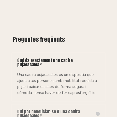
Preguntes freqüents
Què és exactament una cadira
pujaescales?
Una cadira pujaescales és un dispositiu que
ajuda a les persones amb mobilitat reduïda a
pujar i baixar escales de forma segura i
còmoda, sense haver de fer cap esforç físic.
Qui pot beneficiar-se d’una cadira
pujaescales?