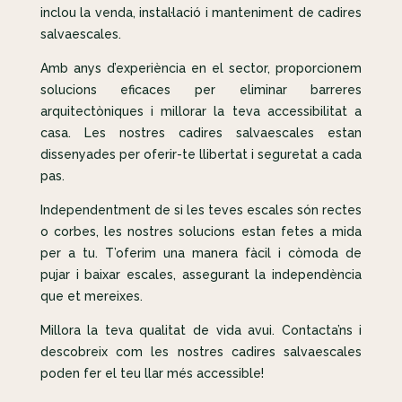
inclou la venda, instal·lació i manteniment de cadires
salvaescales.
Amb anys d’experiència en el sector, proporcionem
solucions eficaces per eliminar barreres
arquitectòniques i millorar la teva accessibilitat a
casa. Les nostres cadires salvaescales estan
dissenyades per oferir-te llibertat i seguretat a cada
pas.
Independentment de si les teves escales són rectes
o corbes, les nostres solucions estan fetes a mida
per a tu. T’oferim una manera fàcil i còmoda de
pujar i baixar escales, assegurant la independència
que et mereixes.
Millora la teva qualitat de vida avui. Contacta’ns i
descobreix com les nostres cadires salvaescales
poden fer el teu llar més accessible!