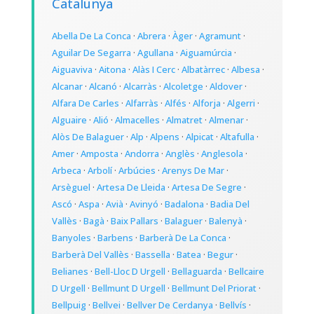
Catalunya
Abella De La Conca
·
Abrera
·
Àger
·
Agramunt
·
Aguilar De Segarra
·
Agullana
·
Aiguamúrcia
·
Aiguaviva
·
Aitona
·
Alàs I Cerc
·
Albatàrrec
·
Albesa
·
Alcanar
·
Alcanó
·
Alcarràs
·
Alcoletge
·
Aldover
·
Alfara De Carles
·
Alfarràs
·
Alfés
·
Alforja
·
Algerri
·
Alguaire
·
Alió
·
Almacelles
·
Almatret
·
Almenar
·
Alòs De Balaguer
·
Alp
·
Alpens
·
Alpicat
·
Altafulla
·
Amer
·
Amposta
·
Andorra
·
Anglès
·
Anglesola
·
Arbeca
·
Arbolí
·
Arbúcies
·
Arenys De Mar
·
Arsèguel
·
Artesa De Lleida
·
Artesa De Segre
·
Ascó
·
Aspa
·
Avià
·
Avinyó
·
Badalona
·
Badia Del
Vallès
·
Bagà
·
Baix Pallars
·
Balaguer
·
Balenyà
·
Banyoles
·
Barbens
·
Barberà De La Conca
·
Barberà Del Vallès
·
Bassella
·
Batea
·
Begur
·
Belianes
·
Bell-Lloc D Urgell
·
Bellaguarda
·
Bellcaire
D Urgell
·
Bellmunt D Urgell
·
Bellmunt Del Priorat
·
Bellpuig
·
Bellvei
·
Bellver De Cerdanya
·
Bellvís
·