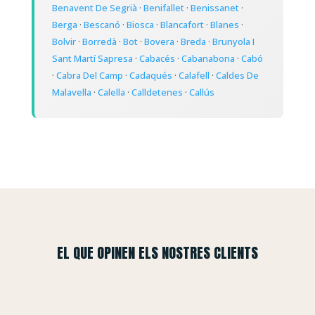
Benavent De Segrià
·
Benifallet
·
Benissanet
·
Berga
·
Bescanó
·
Biosca
·
Blancafort
·
Blanes
·
Bolvir
·
Borredà
·
Bot
·
Bovera
·
Breda
·
Brunyola I
Sant Martí Sapresa
·
Cabacés
·
Cabanabona
·
Cabó
·
Cabra Del Camp
·
Cadaqués
·
Calafell
·
Caldes De
Malavella
·
Calella
·
Calldetenes
·
Callús
EL QUE OPINEN ELS NOSTRES CLIENTS