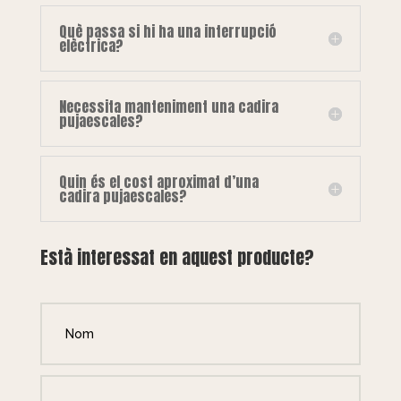
Què passa si hi ha una interrupció
elèctrica?
Necessita manteniment una cadira
pujaescales?
Quin és el cost aproximat d’una
cadira pujaescales?
Està interessat en aquest producte?