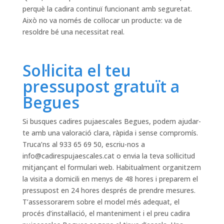
perquè la cadira continuï funcionant amb seguretat.
Això no va només de col·locar un producte: va de
resoldre bé una necessitat real.
Sol·licita el teu
pressupost gratuït a
Begues
Si busques cadires pujaescales Begues, podem ajudar-
te amb una valoració clara, ràpida i sense compromís.
Truca’ns al 933 65 69 50, escriu-nos a
info@cadirespujaescales.cat
o envia la teva sol·licitud
mitjançant el formulari web. Habitualment organitzem
la visita a domicili en menys de 48 hores i preparem el
pressupost en 24 hores després de prendre mesures.
T’assessorarem sobre el model més adequat, el
procés d’instal·lació, el manteniment i el preu cadira