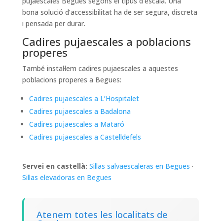
pujaescales Begues segons el tipus d’escala. Una
bona solució d’accessibilitat ha de ser segura, discreta
i pensada per durar.
Cadires pujaescales a poblacions
properes
També instal·lem cadires pujaescales a aquestes
poblacions properes a Begues:
Cadires pujaescales a L’Hospitalet
Cadires pujaescales a Badalona
Cadires pujaescales a Mataró
Cadires pujaescales a Castelldefels
Servei en castellà:
Sillas salvaescaleras en Begues
·
Sillas elevadoras en Begues
Atenem totes les localitats de