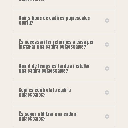
Quins tipus de cadires pujaescales
oferiu?
És necessari fer reformes a casa per
instal·lar una cadira pujaescales?
Quant de temps es tarda a instal·lar
una cadira pujaescales?
Com es controla la cadira
pujaescales?
És segur utilitzar una cadira
pujaescales?