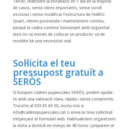
Tercer, realitzem la instal·lació en 1 dia en la majoria
de casos, sense obres importants, sense soroll
excessiu i sense modificar l’estructura de l’edifici.
Quart, oferim postvenda i manteniment continu,
perquè la cadira continuï funcionant amb seguretat.
Això no va només de col·locar un producte: va de
resoldre bé una necessitat real.
Sol·licita el teu
pressupost gratuït a
SERÒS
Si busques cadires pujaescales SERÒS, podem ajudar-
te amb una valoració clara, ràpida i sense compromís.
Truca’ns al 933 65 69 50, escriu-nos a
info@cadirespujaescales.cat
o envia la teva sol·licitud
mitjançant el formulari web. Habitualment organitzem
la visita a domicili en menys de 48 hores i preparem el