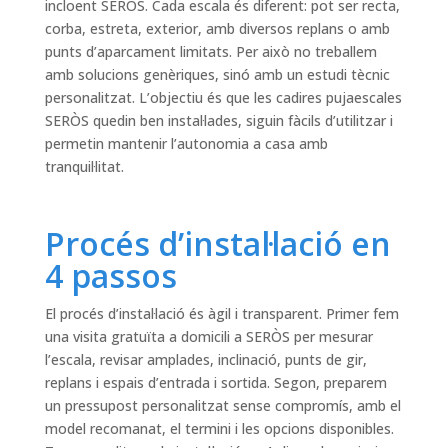
incloent SERÒS. Cada escala és diferent: pot ser recta,
corba, estreta, exterior, amb diversos replans o amb
punts d’aparcament limitats. Per això no treballem
amb solucions genèriques, sinó amb un estudi tècnic
personalitzat. L’objectiu és que les cadires pujaescales
SERÒS quedin ben instal·lades, siguin fàcils d’utilitzar i
permetin mantenir l’autonomia a casa amb
tranquil·litat.
Procés d’instal·lació en
4 passos
El procés d’instal·lació és àgil i transparent. Primer fem
una visita gratuïta a domicili a SERÒS per mesurar
l’escala, revisar amplades, inclinació, punts de gir,
replans i espais d’entrada i sortida. Segon, preparem
un pressupost personalitzat sense compromís, amb el
model recomanat, el termini i les opcions disponibles.