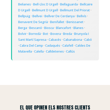
Belianes
·
Bell-Lloc D Urgell
·
Bellaguarda
·
Bellcaire
D Urgell
·
Bellmunt D Urgell
·
Bellmunt Del Priorat
·
Bellpuig
·
Bellvei
·
Bellver De Cerdanya
·
Bellvís
·
Benavent De Segrià
·
Benifallet
·
Benissanet
·
Berga
·
Bescanó
·
Biosca
·
Blancafort
·
Blanes
·
Bolvir
·
Borredà
·
Bot
·
Bovera
·
Breda
·
Brunyola I
Sant Martí Sapresa
·
Cabacés
·
Cabanabona
·
Cabó
·
Cabra Del Camp
·
Cadaqués
·
Calafell
·
Caldes De
Malavella
·
Calella
·
Calldetenes
·
Callús
EL QUE OPINEN ELS NOSTRES CLIENTS