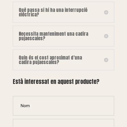
Què passa si hi ha una interrupció
elèctrica?
Necessita manteniment una cadira
pujaescales?
Quin és el cost aproximat d’una
cadira pujaescales?
Està interessat en aquest producte?