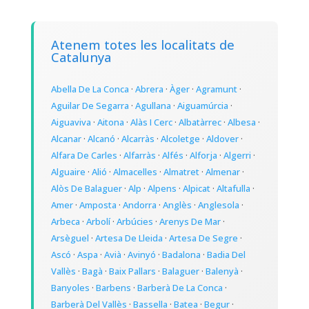
Atenem totes les localitats de
Catalunya
Abella De La Conca
·
Abrera
·
Àger
·
Agramunt
·
Aguilar De Segarra
·
Agullana
·
Aiguamúrcia
·
Aiguaviva
·
Aitona
·
Alàs I Cerc
·
Albatàrrec
·
Albesa
·
Alcanar
·
Alcanó
·
Alcarràs
·
Alcoletge
·
Aldover
·
Alfara De Carles
·
Alfarràs
·
Alfés
·
Alforja
·
Algerri
·
Alguaire
·
Alió
·
Almacelles
·
Almatret
·
Almenar
·
Alòs De Balaguer
·
Alp
·
Alpens
·
Alpicat
·
Altafulla
·
Amer
·
Amposta
·
Andorra
·
Anglès
·
Anglesola
·
Arbeca
·
Arbolí
·
Arbúcies
·
Arenys De Mar
·
Arsèguel
·
Artesa De Lleida
·
Artesa De Segre
·
Ascó
·
Aspa
·
Avià
·
Avinyó
·
Badalona
·
Badia Del
Vallès
·
Bagà
·
Baix Pallars
·
Balaguer
·
Balenyà
·
Banyoles
·
Barbens
·
Barberà De La Conca
·
Barberà Del Vallès
·
Bassella
·
Batea
·
Begur
·