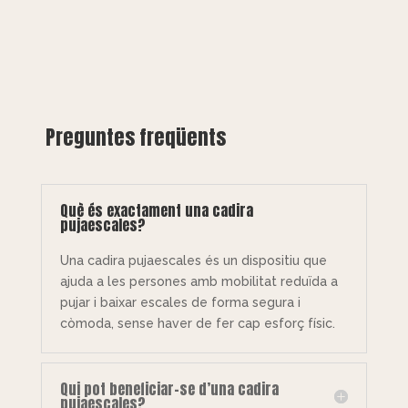
Preguntes freqüents
Què és exactament una cadira
pujaescales?
Una cadira pujaescales és un dispositiu que
ajuda a les persones amb mobilitat reduïda a
pujar i baixar escales de forma segura i
còmoda, sense haver de fer cap esforç físic.
Qui pot beneficiar-se d’una cadira
pujaescales?