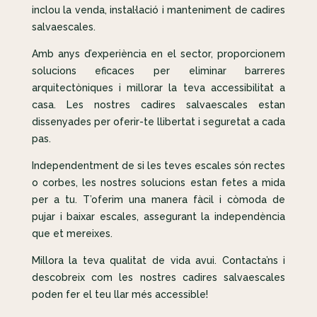
inclou la venda, instal·lació i manteniment de cadires
salvaescales.
Amb anys d’experiència en el sector, proporcionem
solucions eficaces per eliminar barreres
arquitectòniques i millorar la teva accessibilitat a
casa. Les nostres cadires salvaescales estan
dissenyades per oferir-te llibertat i seguretat a cada
pas.
Independentment de si les teves escales són rectes
o corbes, les nostres solucions estan fetes a mida
per a tu. T’oferim una manera fàcil i còmoda de
pujar i baixar escales, assegurant la independència
que et mereixes.
Millora la teva qualitat de vida avui. Contacta’ns i
descobreix com les nostres cadires salvaescales
poden fer el teu llar més accessible!