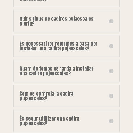
Quins tipus de cadires pujaescales
oferiu?
És necessari fer reformes a casa per
instal·lar una cadira pujaescales?
Quant de temps es tarda a instal·lar
una cadira pujaescales?
Com es controla la cadira
pujaescales?
És segur utilitzar una cadira
pujaescales?