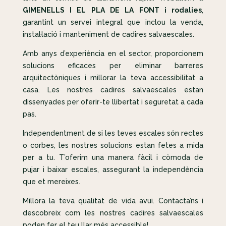
GIMENELLS I EL PLA DE LA FONT i rodalies
,
garantint un servei integral que inclou la venda,
instal·lació i manteniment de cadires salvaescales.
Amb anys d’experiència en el sector, proporcionem
solucions eficaces per eliminar barreres
arquitectòniques i millorar la teva accessibilitat a
casa. Les nostres cadires salvaescales estan
dissenyades per oferir-te llibertat i seguretat a cada
pas.
Independentment de si les teves escales són rectes
o corbes, les nostres solucions estan fetes a mida
per a tu. T’oferim una manera fàcil i còmoda de
pujar i baixar escales, assegurant la independència
que et mereixes.
Millora la teva qualitat de vida avui. Contacta’ns i
descobreix com les nostres cadires salvaescales
poden fer el teu llar més accessible!