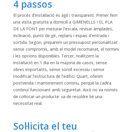
4 passos
El procés d’instal·lació és àgil i transparent. Primer fem
una visita gratuïta a domicili a GIMENELLS I EL PLA
DE LA FONT per mesurar l’escala, revisar amplades,
inclinació, punts de gir, replans i espais d’entrada i
sortida. Segon, preparem un pressupost personalitzat
sense compromís, amb el model recomanat, el termini
i les opcions disponibles. Tercer, realitzem la
instal·lació en 1 dia en la majoria de casos, sense
obres importants, sense soroll excessiu i sense
modificar l’estructura de l’edifici. Quart, oferim
postvenda i manteniment continu, perquè la cadira
continuï funcionant amb seguretat. Això no va només
de col·locar un producte: va de resoldre bé una
necessitat real.
Sol·licita el teu