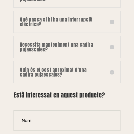
Què passa si hi ha una interrupció
elèctrica?
Necessita manteniment una cadira
pujaescales?
Quin és el cost aproximat d’una
cadira pujaescales?
Està interessat en aquest producte?