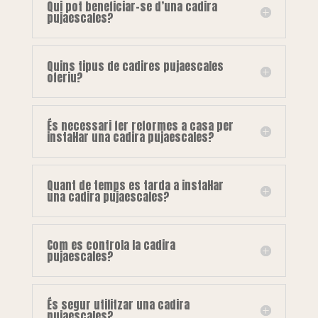
Qui pot beneficiar-se d’una cadira
pujaescales?
Quins tipus de cadires pujaescales
oferiu?
És necessari fer reformes a casa per
instal·lar una cadira pujaescales?
Quant de temps es tarda a instal·lar
una cadira pujaescales?
Com es controla la cadira
pujaescales?
És segur utilitzar una cadira
pujaescales?