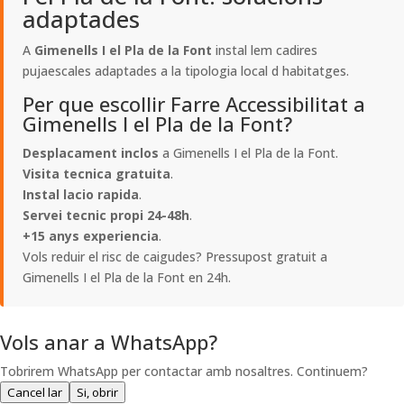
adaptades
A
Gimenells I el Pla de la Font
instal lem cadires
pujaescales adaptades a la tipologia local d habitatges.
Per que escollir Farre Accessibilitat a
Gimenells I el Pla de la Font?
Desplacament inclos
a Gimenells I el Pla de la Font.
Visita tecnica gratuita
.
Instal lacio rapida
.
Servei tecnic propi 24-48h
.
+15 anys experiencia
.
Vols reduir el risc de caigudes? Pressupost gratuit a
Gimenells I el Pla de la Font en 24h.
Vols anar a WhatsApp?
Tobrirem WhatsApp per contactar amb nosaltres. Continuem?
Cancel lar
Si, obrir