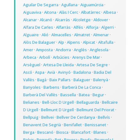
Aguilar De Segarra
·
Agullana
·
Aiguamúrcia
·
Aiguaviva
·
Aitona
·
Alàs I Cerc
·
Albatàrrec
·
Albesa
·
Alcanar
·
Alcanó
·
Alcarràs
·
Alcoletge
·
Aldover
·
Alfara De Carles
·
Alfarràs
·
Alfés
·
Alforja
·
Algerri
·
Alguaire
·
Alió
·
Almacelles
·
Almatret
·
Almenar
·
Alòs De Balaguer
·
Alp
·
Alpens
·
Alpicat
·
Altafulla
·
Amer
·
Amposta
·
Andorra
·
Anglès
·
Anglesola
·
Arbeca
·
Arbolí
·
Arbúcies
·
Arenys De Mar
·
Arsèguel
·
Artesa De Lleida
·
Artesa De Segre
·
Ascó
·
Aspa
·
Avià
·
Avinyó
·
Badalona
·
Badia Del
Vallès
·
Bagà
·
Baix Pallars
·
Balaguer
·
Balenyà
·
Banyoles
·
Barbens
·
Barberà De La Conca
·
Barberà Del Vallès
·
Bassella
·
Batea
·
Begur
·
Belianes
·
Bell-Lloc D Urgell
·
Bellaguarda
·
Bellcaire
D Urgell
·
Bellmunt D Urgell
·
Bellmunt Del Priorat
·
Bellpuig
·
Bellvei
·
Bellver De Cerdanya
·
Bellvís
·
Benavent De Segrià
·
Benifallet
·
Benissanet
·
Berga
·
Bescanó
·
Biosca
·
Blancafort
·
Blanes
·
Bolvir
·
Borredà
·
Bot
·
Bovera
·
Breda
·
Brunyola I