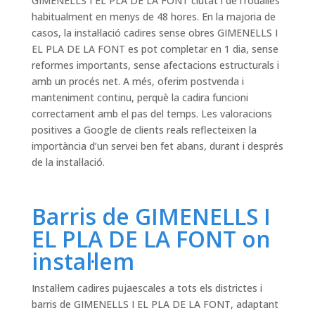
GIMENELLS I EL PLA DE LA FONT ciutat i de l’rodalies
habitualment en menys de 48 hores. En la majoria de
casos, la instal·lació cadires sense obres GIMENELLS I
EL PLA DE LA FONT es pot completar en 1 dia, sense
reformes importants, sense afectacions estructurals i
amb un procés net. A més, oferim postvenda i
manteniment continu, perquè la cadira funcioni
correctament amb el pas del temps. Les valoracions
positives a Google de clients reals reflecteixen la
importància d’un servei ben fet abans, durant i després
de la instal·lació.
Barris de GIMENELLS I
EL PLA DE LA FONT on
instal·lem
Instal·lem cadires pujaescales a tots els districtes i
barris de GIMENELLS I EL PLA DE LA FONT, adaptant