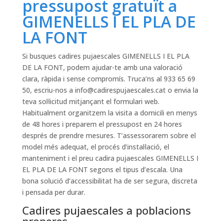
pressupost gratuït a
GIMENELLS I EL PLA DE
LA FONT
Si busques cadires pujaescales GIMENELLS I EL PLA
DE LA FONT, podem ajudar-te amb una valoració
clara, ràpida i sense compromís. Truca’ns al 933 65 69
50, escriu-nos a
info@cadirespujaescales.cat
o envia la
teva sol·licitud mitjançant el formulari web.
Habitualment organitzem la visita a domicili en menys
de 48 hores i preparem el pressupost en 24 hores
després de prendre mesures. T’assessorarem sobre el
model més adequat, el procés d’instal·lació, el
manteniment i el preu cadira pujaescales GIMENELLS I
EL PLA DE LA FONT segons el tipus d’escala. Una
bona solució d’accessibilitat ha de ser segura, discreta
i pensada per durar.
Cadires pujaescales a poblacions