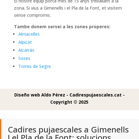
El nostre equip porta mes de 15 anys treballant a la
zona. Si vius a Gimenells i el Pla de la Font, et visitem
sense compromis.
Tambe donem servei a les zones properes:
Almacelles
Alpicat
Alcarràs
Soses
Torres de Segre
Diseño web Aldo Pérez -
Cadirespujaescales.cat -
Copyright © 2025
Cadires pujaescales a Gimenells
I el Pla de la Font: solucions